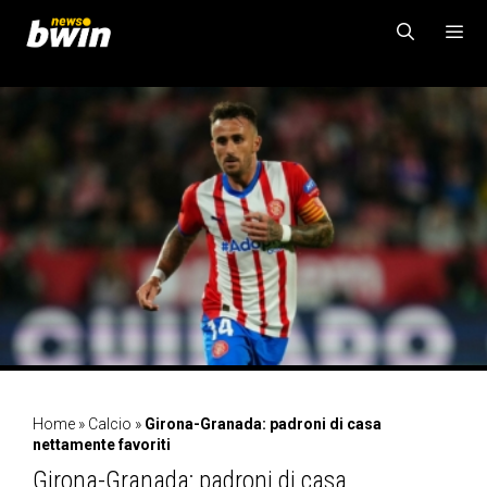
Vai
al
contenuto
MENU
Home
»
Calcio
»
Girona-Granada: padroni di casa
nettamente favoriti
Girona-Granada: padroni di casa