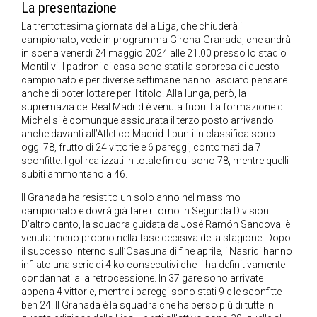
La presentazione
La trentottesima giornata della Liga, che chiuderà il
campionato, vede in programma Girona-Granada, che andrà
in scena venerdì 24 maggio 2024 alle 21.00 presso lo stadio
Montilivi. I padroni di casa sono stati la sorpresa di questo
campionato e per diverse settimane hanno lasciato pensare
anche di poter lottare per il titolo. Alla lunga, però, la
supremazia del Real Madrid è venuta fuori. La formazione di
Michel si è comunque assicurata il terzo posto arrivando
anche davanti all’Atletico Madrid. I punti in classifica sono
oggi 78, frutto di 24 vittorie e 6 pareggi, contornati da 7
sconfitte. I gol realizzati in totale fin qui sono 78, mentre quelli
subiti ammontano a 46.
Il Granada ha resistito un solo anno nel massimo
campionato e dovrà già fare ritorno in Segunda Division.
D’altro canto, la squadra guidata da José Ramón Sandoval è
venuta meno proprio nella fase decisiva della stagione. Dopo
il successo interno sull’Osasuna di fine aprile, i Nasridi hanno
infilato una serie di 4 ko consecutivi che li ha definitivamente
condannati alla retrocessione. In 37 gare sono arrivate
appena 4 vittorie, mentre i pareggi sono stati 9 e le sconfitte
ben 24. Il Granada è la squadra che ha perso più di tutte in