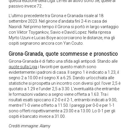
questa edizione della Liga. Le reti all’attivo sono 38, quelle al
passivo invece 72.
L’ultimo precedente tra Girona e Granada risale al 18
settembre 2023. Nel girone d’andata finì 2-4 in casa dei
Nasridi. Nel primo tempo il Girona si portò in largo vantaggio
con Viktor Tsygankov, Savio e David Lopez. Nella ripresa
Myrto Uzuni e Lucas Boye accorciarono le distanze, ma gli
ospiti segnarono ancora con Yan Couto.
Girona-Granada, quote scommesse e pronostico
Girona-Granada è di fatto una sfida agli antipodi. Stando alle
quote sulla Liga
i favoriti per questo match sono
evidentemente i padroni di casa. Il segno 1 è indicato a 1.23, il
segno 2 a 10.00 e il segno X a 6.25. Dando un’occhiata alle
statistiche si prospetta un incontro con diversi gol: l’over 2,5 è
quotato a 1.29 e l’under 2,5 a 3.30. L’eventualità che entrambe
le formazioni vadano a segno viene offerta a 1.63. Tra i
risultati esatti spiccano il 2-0 e il 2-1, entrambi indicati a 9.00,
mentre l’1-0 viene offerto a 11.50. I pareggi per 0-0 e per 1-1
sono offerti rispettivamente a 23.00 e a 13.00. Lo 0-1 per gli
ospiti è bancato invece a 31.00.
Crediti immagine: Alamy