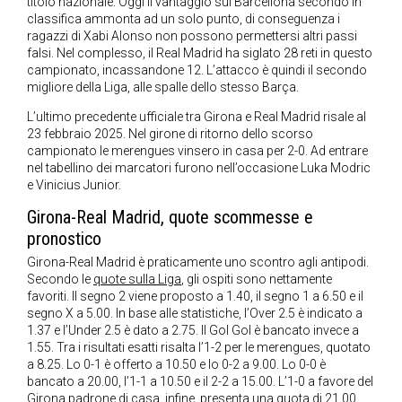
titolo nazionale. Oggi il vantaggio sul Barcellona secondo in
classifica ammonta ad un solo punto, di conseguenza i
ragazzi di Xabi Alonso non possono permettersi altri passi
falsi. Nel complesso, il Real Madrid ha siglato 28 reti in questo
campionato, incassandone 12. L’attacco è quindi il secondo
migliore della Liga, alle spalle dello stesso Barça.
L’ultimo precedente ufficiale tra Girona e Real Madrid risale al
23 febbraio 2025. Nel girone di ritorno dello scorso
campionato le merengues vinsero in casa per 2-0. Ad entrare
nel tabellino dei marcatori furono nell’occasione Luka Modric
e Vinicius Junior.
Girona-Real Madrid, quote scommesse e
pronostico
Girona-Real Madrid è praticamente uno scontro agli antipodi.
Secondo le
quote sulla Liga
, gli ospiti sono nettamente
favoriti. Il segno 2 viene proposto a 1.40, il segno 1 a 6.50 e il
segno X a 5.00. In base alle statistiche, l’Over 2.5 è indicato a
1.37 e l’Under 2.5 è dato a 2.75. Il Gol Gol è bancato invece a
1.55. Tra i risultati esatti risalta l’1-2 per le merengues, quotato
a 8.25. Lo 0-1 è offerto a 10.50 e lo 0-2 a 9.00. Lo 0-0 è
bancato a 20.00, l’1-1 a 10.50 e il 2-2 a 15.00. L’1-0 a favore del
Girona padrone di casa, infine, presenta una quota di 21.00.