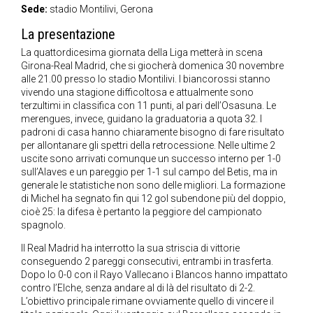
Sede:
stadio Montilivi, Gerona
La presentazione
La quattordicesima giornata della Liga metterà in scena
Girona-Real Madrid, che si giocherà domenica 30 novembre
alle 21.00 presso lo stadio Montilivi. I biancorossi stanno
vivendo una stagione difficoltosa e attualmente sono
terzultimi in classifica con 11 punti, al pari dell’Osasuna. Le
merengues, invece, guidano la graduatoria a quota 32. I
padroni di casa hanno chiaramente bisogno di fare risultato
per allontanare gli spettri della retrocessione. Nelle ultime 2
uscite sono arrivati comunque un successo interno per 1-0
sull’Alaves e un pareggio per 1-1 sul campo del Betis, ma in
generale le statistiche non sono delle migliori. La formazione
di Michel ha segnato fin qui 12 gol subendone più del doppio,
cioè 25: la difesa è pertanto la peggiore del campionato
spagnolo.
Il Real Madrid ha interrotto la sua striscia di vittorie
conseguendo 2 pareggi consecutivi, entrambi in trasferta.
Dopo lo 0-0 con il Rayo Vallecano i Blancos hanno impattato
contro l’Elche, senza andare al di là del risultato di 2-2.
L’obiettivo principale rimane ovviamente quello di vincere il