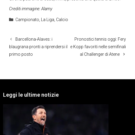
Crediti immagine: Alamy
Categorie
Campionato
,
La Liga
,
Calcio
Barcellona-Alaves: i
Pronostici tennis oggi: Fery
blaugrana pronti a riprendersi il
e Kopp favoriti nelle semifinali
primo posto
al Challenger di Atene
Leggi le ultime notizie