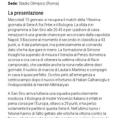
Sede:
Stadio Olimpico (Roma)
La presentazione
Mercoledì 15 gennaio si recupera il match della 19esima
giornata di Serie A fra l’Inter e il Bologna. La sfida è in
programma a San Siro alle 20.45 e per i padroni di casa
nerazzurri è una grande chance per accorciare dalla capolista
Napoli. Il Biscione al momento è secondo in classifica a 43
punti, a -4 dai partenopei, ma potenzialmente al comando
dato che ha due gare in meno. La formazione di Simone
Inzaghi ha superato di misura il Venezia al Penzo domenica
scorsa e ora cerca di ottenere la settima vittoria di fila in
campionato, che sarebbe anche la nona nelle ultime dieci
giornate. Il ruolino di marcia di Lautaro Martinez e compagni
in casa è quasi perfetto. Occhio però all’emergenza a
centrocampo dopo il nuovo infortunio di Hakan Calhanoglu e
l’indisponibilità di Henrikh Mkhitaryan.
A San Siro arriva tuttavia una squadra particolarmente
insidiosa. Il Bologna di mister Vincenzo Italiano è infatti in
piena corsa per l’Europa, ottavo a 29 punti, e ha perso
solamente tre partite in questa Serie A. Nell’ultimo turno i
felsinei hanno di fatto gettato alle ortiche la vittoria contro la