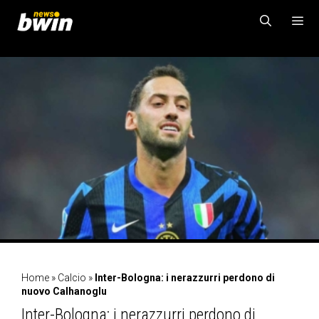
Vai
al
contenuto
MENU
Home
»
Calcio
»
Inter-Bologna: i nerazzurri perdono di
nuovo Calhanoglu
Inter-Bologna: i nerazzurri perdono di