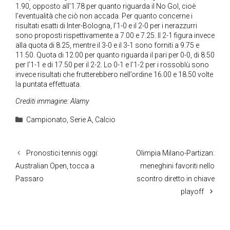
1.90, opposto all’1.78 per quanto riguarda il No Gol, cioè
l’eventualità che ciò non accada. Per quanto concerne i
risultati esatti di Inter-Bologna, l’1-0 e il 2-0 per i nerazzurri
sono proposti rispettivamente a 7.00 e 7.25. Il 2-1 figura invece
alla quota di 8.25, mentre il 3-0 e il 3-1 sono forniti a 9.75 e
11.50. Quota di 12.00 per quanto riguarda il pari per 0-0, di 8.50
per l’1-1 e di 17.50 per il 2-2. Lo 0-1 e l’1-2 per i rossoblù sono
invece risultati che frutterebbero nell’ordine 16.00 e 18.50 volte
la puntata effettuata.
Crediti immagine: Alamy
Categorie
Campionato
,
Serie A
,
Calcio
Pronostici tennis oggi:
Olimpia Milano-Partizan:
Australian Open, tocca a
meneghini favoriti nello
Passaro
scontro diretto in chiave
playoff