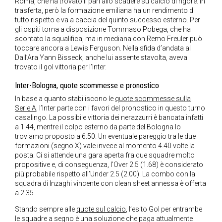
Roma, che ha trovato il pari allo scadere su calcio di rigore. In
trasferta, però la formazione emiliana ha un rendimento di
tutto rispetto e va a caccia del quinto successo esterno. Per
gli ospiti torna a disposizione Tommaso Pobega, che ha
scontato la squalifica, ma in mediana con Remo Freuler può
toccare ancora a Lewis Ferguson. Nella sfida d’andata al
Dall’Ara Yann Bisseck, anche lui assente stavolta, aveva
trovato il gol vittoria per l’Inter.
Inter-Bologna, quote scommesse e pronostico
In base a quanto stabiliscono
le
quote scommesse sulla
Serie A
, l’Inter parte con i favori del pronostico in questo turno
casalingo. La possibile vittoria dei nerazzurri è bancata infatti
a 1.44, mentre il colpo esterno da parte del Bologna lo
troviamo proposto a 6.50. Un eventuale pareggio tra le due
formazioni (segno X) vale invece al momento 4.40 volte la
posta. Ci si attende una gara aperta fra due squadre molto
propositive e, di conseguenza, l’Over 2.5 (1.68) è considerato
più probabile rispetto all’Under 2.5 (2.00). La combo con la
squadra di Inzaghi vincente con clean sheet annessa è offerta
a 2.35.
Stando sempre alle
quote sul calcio
, l’esito Gol per entrambe
le squadre a segno è una soluzione che paga attualmente