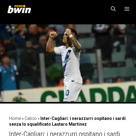
Vai
al
contenuto
MENU
Home
»
Calcio
»
Inter-Cagliari: i nerazzurri ospitano i sardi
senza lo squalificato Lautaro Martinez
Inter-Cagliari: i nerazzurri ospitano i sardi