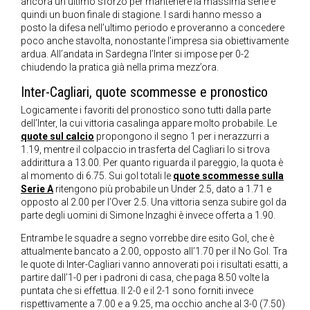
ancora un ultimo sforzo per mantenere la massima serie e
quindi un buon finale di stagione. I sardi hanno messo a
posto la difesa nell’ultimo periodo e proveranno a concedere
poco anche stavolta, nonostante l’impresa sia obiettivamente
ardua. All’andata in Sardegna l’Inter si impose per 0-2
chiudendo la pratica già nella prima mezz’ora.
Inter-Cagliari, quote scommesse e pronostico
Logicamente i favoriti del pronostico sono tutti dalla parte
dell’Inter, la cui vittoria casalinga appare molto probabile. Le
quote sul calcio
propongono il segno 1 per i nerazzurri a
1.19, mentre il colpaccio in trasferta del Cagliari lo si trova
addirittura a 13.00. Per quanto riguarda il pareggio, la quota è
al momento di 6.75. Sui gol totali le
quote scommesse sulla
Serie A
ritengono più probabile un Under 2.5, dato a 1.71 e
opposto al 2.00 per l’Over 2.5. Una vittoria senza subire gol da
parte degli uomini di Simone Inzaghi è invece offerta a 1.90.
Entrambe le squadre a segno vorrebbe dire esito Gol, che è
attualmente bancato a 2.00, opposto all’1.70 per il No Gol. Tra
le quote di Inter-Cagliari vanno annoverati poi i risultati esatti, a
partire dall’1-0 per i padroni di casa, che paga 8.50 volte la
puntata che si effettua. Il 2-0 e il 2-1 sono forniti invece
rispettivamente a 7.00 e a 9.25, ma occhio anche al 3-0 (7.50)