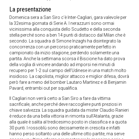
La presentazione
Domenica sera a San Siro c’è Inter-Cagliari, gara valevole per
la 32esima giornata di Serie A. I nerazzurri sono ormai
vicinissima alla conquista dello Scudetto e della seconda
stella perché sono a ben 14 punti di distacco dal Milan che è
secondo. La squadra di Simone Inzaghi ha disintegrato la
concorrenza con un percorso praticamente perfetto in
campionato da inizio stagione, perdendo solamente una
partita. Anche la settimana scorsa il Biscione ha dato prova
della voglia di vincere andando ad imporsi nei minuti di
recupero per 1-2 sul campo dell’Udinese in una match molto
insidioso. La capolista, miglior attacco e miglior difesa, dovrà
però fare a meno del bomber Lautaro Martinez e di Benjamin
Pavard, entrambi out per squalifica.
Il Cagliari non verrà certo a San Siro a fare da vittima
sacrificale, anche perché deve raccogliere punti preziosi in
chiave salvezza. La squadra guidata da mister Claudio Ranieri
è reduce da una bella vittoria in rimonta sull’Atalanta, grazie
alla quale è salita al tredicesimo posto in classifica e a quota
30 punti. I rossoblù sono decisamente in crescita e infatti
hanno perso soltanto una delle ultime otto partite, ma serve