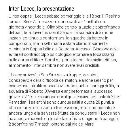
Inter-Lecce, la presentazione
L’Inter ospita il Lecce sabato pomeriggio alle 18 per il 17esimo
turno di Serie A. I nerazzurri sono saliti a +4 nell’ultima
giornata vincendo all’Olimpico contro la Lazio e approfittando
del pari della Juventus con il Genoa. La squadra di Simone
Inzaghi continua a confermarsi la squadra da battere in
campionato, ma in settimana è stata clamorosamente
eliminata in Coppa Italia dal Bologna. Adesso il Biscione deve
evitare il contraccolpo psicologico e tornare a focalizzarsi
sulla corsa al titolo. Con il miglior attacco e la miglior difesa,
al momento l’Inter sembra non avere rivali credibili.
Il Lecce arriverà a San Siro senza troppe pressioni,
consapevole della difficoltà del match, e anche sereno per i
cinque risultati utili consecutivi. Dopo quattro pareggi di fila, la
squadra di Roberto D’Aversa è anche tornata al successo
grazie al 2-1 sul Frosinone con il gol decisivo nel finale di Ylber
Ramadani. I salentini sono dunque saliti a quota 20 punti, a
otto distanze dalla zona retrocessione, ma il campionato è
ancora lungo e la salvezza è tutta da conquistare. Il Lecce non
ha ancora mai vinto in trasferta da inizio stagione: 5 pareggi e
2 sconfitte nei 7 match lontano dal Via del Mare.