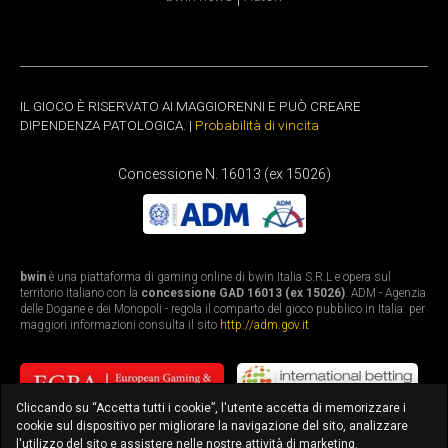
IL GIOCO È RISERVATO AI MAGGIORENNI E PUÒ CREARE
DIPENDENZA PATOLOGICA. |
Probabilità di vincita
Concessione N. 16013 (ex 15026)
bwin
è una piattaforma di gaming online di bwin Italia S.R.L e opera sul
territorio italiano con la
concessione GAD 16013 (ex 15026)
. ADM - Agenzia
delle Dogane e dei Monopoli - regola il comparto del gioco pubblico in Italia: per
maggiori informazioni consulta il sito
http://adm.gov.it
Cliccando su “Accetta tutti i cookie”, l'utente accetta di memorizzare i
cookie sul dispositivo per migliorare la navigazione del sito, analizzare
l'utilizzo del sito e assistere nelle nostre attività di marketing.