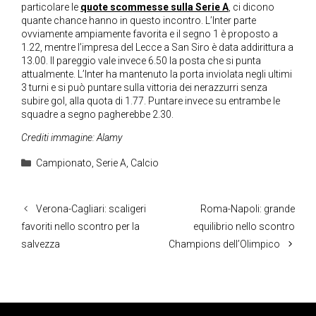
particolare le
quote scommesse sulla Serie A
, ci dicono
quante chance hanno in questo incontro. L’Inter parte
ovviamente ampiamente favorita e il segno 1 è proposto a
1.22, mentre l’impresa del Lecce a San Siro è data addirittura a
13.00. Il pareggio vale invece 6.50 la posta che si punta
attualmente. L’Inter ha mantenuto la porta inviolata negli ultimi
3 turni e si può puntare sulla vittoria dei nerazzurri senza
subire gol, alla quota di 1.77. Puntare invece su entrambe le
squadre a segno pagherebbe 2.30.
Crediti immagine: Alamy
Categorie
Campionato
,
Serie A
,
Calcio
Verona-Cagliari: scaligeri
Roma-Napoli: grande
favoriti nello scontro per la
equilibrio nello scontro
salvezza
Champions dell’Olimpico