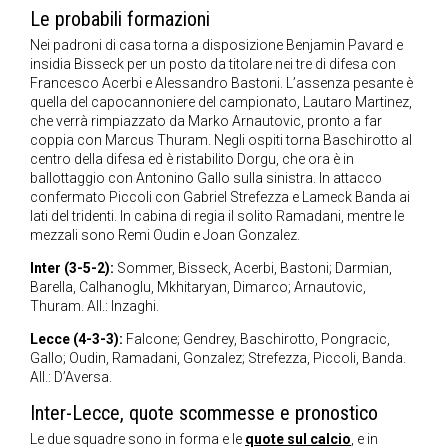
Le probabili formazioni
Nei padroni di casa torna a disposizione Benjamin Pavard e
insidia Bisseck per un posto da titolare nei tre di difesa con
Francesco Acerbi e Alessandro Bastoni. L’assenza pesante è
quella del capocannoniere del campionato, Lautaro Martinez,
che verrà rimpiazzato da Marko Arnautovic, pronto a far
coppia con Marcus Thuram. Negli ospiti torna Baschirotto al
centro della difesa ed è ristabilito Dorgu, che ora è in
ballottaggio con Antonino Gallo sulla sinistra. In attacco
confermato Piccoli con Gabriel Strefezza e Lameck Banda ai
lati del tridenti. In cabina di regia il solito Ramadani, mentre le
mezzali sono Remi Oudin e Joan Gonzalez.
Inter (3-5-2):
Sommer, Bisseck, Acerbi, Bastoni; Darmian,
Barella, Calhanoglu, Mkhitaryan, Dimarco; Arnautovic,
Thuram. All.: Inzaghi.
Lecce (4-3-3):
Falcone; Gendrey, Baschirotto, Pongracic,
Gallo; Oudin, Ramadani, Gonzalez; Strefezza, Piccoli, Banda.
All.: D’Aversa.
Inter-Lecce, quote scommesse e pronostico
Le due squadre sono in forma e le
quote sul calcio
, e in