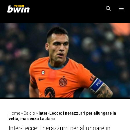
Vai
al
contenuto
MENU
Home
»
Calcio
»
Inter-Lecce: i nerazzurri per allungare in
vetta, ma senza Lautaro
Inter-Lecce: i nerazzurri per allungare in