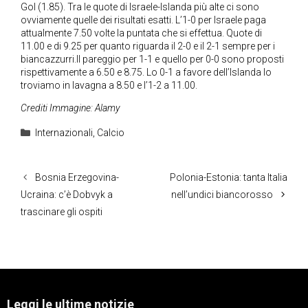
Gol (1.85). Tra le quote di Israele-Islanda più alte ci sono
ovviamente quelle dei risultati esatti. L’1-0 per Israele paga
attualmente 7.50 volte la puntata che si effettua. Quote di
11.00 e di 9.25 per quanto riguarda il 2-0 e il 2-1 sempre per i
biancazzurri.Il pareggio per 1-1 e quello per 0-0 sono proposti
rispettivamente a 6.50 e 8.75. Lo 0-1 a favore dell’Islanda lo
troviamo in lavagna a 8.50 e l’1-2 a 11.00.
Crediti Immagine: Alamy
Categorie
Internazionali
,
Calcio
Bosnia Erzegovina-
Polonia-Estonia: tanta Italia
Ucraina: c’è Dobvyk a
nell’undici biancorosso
trascinare gli ospiti
Leggi le ultime notizie