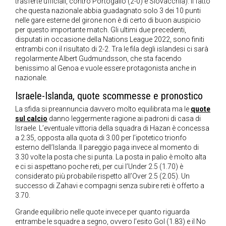
trasferte ufficiali, contro Portogallo (2-0) e Slovacchia). Il fatto
che questa nazionale abbia guadagnato solo 3 dei 10 punti
nelle gare esterne del girone non è di certo di buon auspicio
per questo importante match. Gli ultimi due precedenti,
disputati in occasione della Nations League 2022, sono finiti
entrambi con il risultato di 2-2. Tra le fila degli islandesi ci sarà
regolarmente Albert Gudmundsson, che sta facendo
benissimo al Genoa e vuole essere protagonista anche in
nazionale.
Israele-Islanda, quote scommesse e pronostico
La sfida si preannuncia davvero molto equilibrata ma le
quote
sul calcio
danno leggermente ragione ai padroni di casa di
Israele. L’eventuale vittoria della squadra di Hazan è concessa
a 2.35, opposta alla quota di 3.00 per l’ipotetico trionfo
esterno dell’Islanda. Il pareggio paga invece al momento di
3.30 volte la posta che si punta. La posta in palio è molto alta
e ci si aspettano poche reti, per cui l’Under 2.5 (1.70) è
considerato più probabile rispetto all’Over 2.5 (2.05). Un
successo di Zahavi e compagni senza subire reti è offerto a
3.70.
Grande equilibrio nelle quote invece per quanto riguarda
entrambe le squadre a segno, ovvero l’esito Gol (1.83) e il No