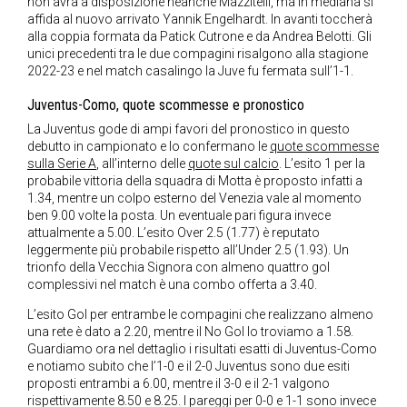
non avrà a disposizione neanche Mazzitelli, ma in mediana si
affida al nuovo arrivato Yannik Engelhardt. In avanti toccherà
alla coppia formata da Patick Cutrone e da Andrea Belotti. Gli
unici precedenti tra le due compagini risalgono alla stagione
2022-23 e nel match casalingo la Juve fu fermata sull’1-1.
Juventus-Como, quote scommesse e pronostico
La Juventus gode di ampi favori del pronostico in questo
debutto in campionato e lo confermano le
quote scommesse
sulla Serie A
, all’interno delle
quote sul calcio
. L’esito 1 per la
probabile vittoria della squadra di Motta è proposto infatti a
1.34, mentre un colpo esterno del Venezia vale al momento
ben 9.00 volte la posta. Un eventuale pari figura invece
attualmente a 5.00. L’esito Over 2.5 (1.77) è reputato
leggermente più probabile rispetto all’Under 2.5 (1.93). Un
trionfo della Vecchia Signora con almeno quattro gol
complessivi nel match è una combo offerta a 3.40.
L’esito Gol per entrambe le compagini che realizzano almeno
una rete è dato a 2.20, mentre il No Gol lo troviamo a 1.58.
Guardiamo ora nel dettaglio i risultati esatti di Juventus-Como
e notiamo subito che l’1-0 e il 2-0 Juventus sono due esiti
proposti entrambi a 6.00, mentre il 3-0 e il 2-1 valgono
rispettivamente 8.50 e 8.25. I pareggi per 0-0 e 1-1 sono invece