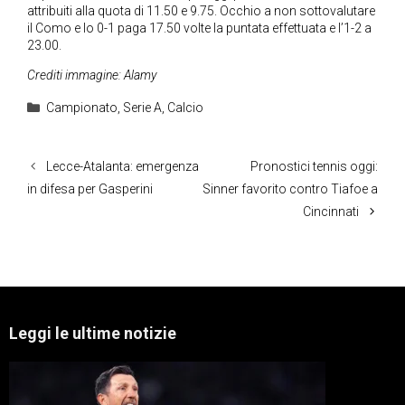
attribuiti alla quota di 11.50 e 9.75. Occhio a non sottovalutare
il Como e lo 0-1 paga 17.50 volte la puntata effettuata e l’1-2 a
23.00.
Crediti immagine: Alamy
Categorie
Campionato
,
Serie A
,
Calcio
Lecce-Atalanta: emergenza
Pronostici tennis oggi:
in difesa per Gasperini
Sinner favorito contro Tiafoe a
Cincinnati
Leggi le ultime notizie