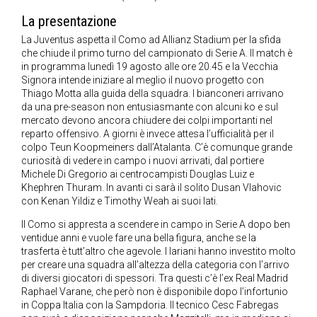
La presentazione
La Juventus aspetta il Como ad Allianz Stadium per la sfida
che chiude il primo turno del campionato di Serie A. Il match è
in programma lunedì 19 agosto alle ore 20.45 e la Vecchia
Signora intende iniziare al meglio il nuovo progetto con
Thiago Motta alla guida della squadra. I bianconeri arrivano
da una pre-season non entusiasmante con alcuni ko e sul
mercato devono ancora chiudere dei colpi importanti nel
reparto offensivo. A giorni è invece attesa l’ufficialità per il
colpo Teun Koopmeiners dall’Atalanta. C’è comunque grande
curiosità di vedere in campo i nuovi arrivati, dal portiere
Michele Di Gregorio ai centrocampisti Douglas Luiz e
Khephren Thuram. In avanti ci sarà il solito Dusan Vlahovic
con Kenan Yildiz e Timothy Weah ai suoi lati.
Il Como si appresta a scendere in campo in Serie A dopo ben
ventidue anni e vuole fare una bella figura, anche se la
trasferta è tutt’altro che agevole. I lariani hanno investito molto
per creare una squadra all’altezza della categoria con l’arrivo
di diversi giocatori di spessori. Tra questi c’è l’ex Real Madrid
Raphael Varane, che però non è disponibile dopo l’infortunio
in Coppa Italia con la Sampdoria. Il tecnico Cesc Fabregas