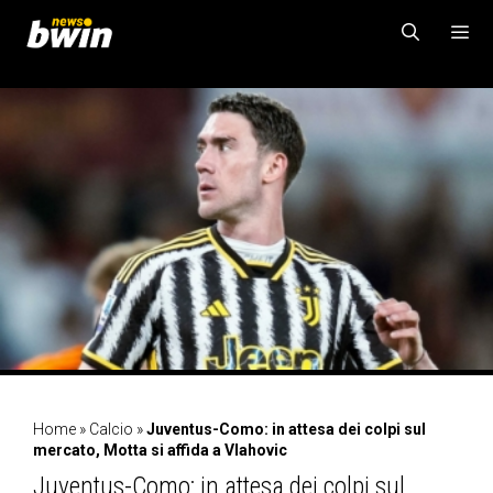
Vai
al
contenuto
MENU
Home
»
Calcio
»
Juventus-Como: in attesa dei colpi sul
mercato, Motta si affida a Vlahovic
Juventus-Como: in attesa dei colpi sul