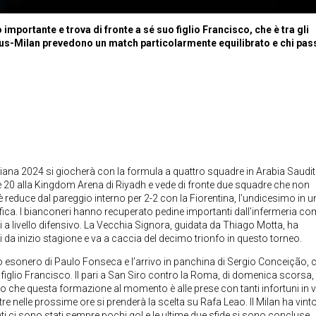
importante e trova di fronte a sé suo figlio Francisco, che è tra gli
ntus-Milan prevedono un match particolarmente equilibrato e chi pas
ana 2024 si giocherà con la formula a quattro squadre in Arabia Saudit
e 20 alla Kingdom Arena di Riyadh e vede di fronte due squadre che non
 reduce dal pareggio interno per 2-2 con la Fiorentina, l’undicesimo in u
ica. I bianconeri hanno recuperato pedine importanti dall’infermeria c
 a livello difensivo. La Vecchia Signora, guidata da Thiago Motta, ha
 da inizio stagione e va a caccia del decimo trionfo in questo torneo.
esco esonero di Paulo Fonseca e l’arrivo in panchina di Sergio Conceição, 
figlio Francisco. Il pari a San Siro contro la Roma, di domenica scorsa,
to che questa formazione al momento è alle prese con tanti infortuni in v
entre nelle prossime ore si prenderà la scelta su Rafa Leao. Il Milan ha vinto
nti ci sono stati sempre pochi gol e le ultime due sfide si sono concluse