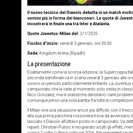
Il nuovo tecnico del Diavolo debutta in un match molto 
uomini più in forma dei bianconeri. Le quote di Juve
incontrerà in finale una tra Inter e Atalanta.
Quote Juventus-Milan del:
2/1/2025
Fischio d’inizio:
venerdì 3 gennaio, ore 20.00
Sede:
Kingdom Arena
(Riyadh)
La presentazione
Esattamente come la scorsa edizione, la Supercoppa Itali
seconda semifinale va in scena venerdì 3 gennaio alle or
vivono un periodo particolarmente brillante. La Juventus è
campionato che la vede al momento solo sesta in classif
Nico Gonzalez, ma le statistiche denotano i tanti problemi
comunque perso una sola partita fra tutte le competizioni
Il Milan vive una situazione ancor più difficile, con il fr
alla sua prima panchina rossonera trova da avversario il 
lasciato il Diavolo all’ottavo posto in campionato. Va det
reparti. Christian Pulisic è recuperato a tutti gli effetti, m
coppa 7 volte, l’ultima volta nel 2016. Nei precedenti rece