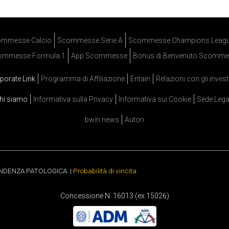
mmesse Calcio
Scommesse Serie A
Scommesse Champions Leag
ommesse Formula 1
App Scommesse
Bonus di Benvenuto Scomme
porate Link
Programma di Affiliazione
Entain
Relazioni con gli invest
hi siamo
Informativa sulla Privacy
Informativa sui Cookie
Sede Lega
bwin news
Autori
ENDENZA PATOLOGICA. |
Probabilità di vincita
Concessione N. 16013 (ex 15026)