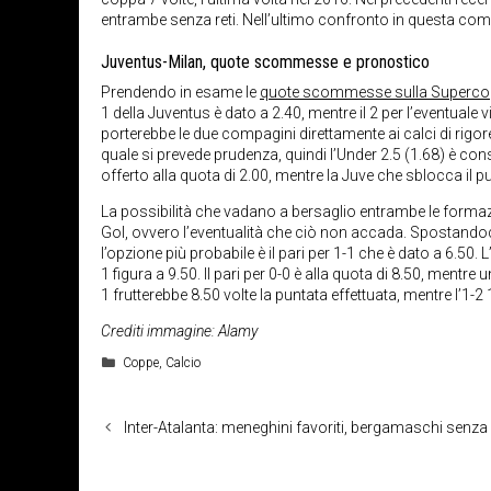
entrambe senza reti. Nell’ultimo confronto in questa comp
Juventus-Milan, quote scommesse e pronostico
Prendendo in esame le
quote scommesse sulla Supercop
1 della Juventus è dato a 2.40, mentre il 2 per l’eventuale 
porterebbe le due compagini direttamente ai calci di rigore,
quale si prevede prudenza, quindi l’Under 2.5 (1.68) è consid
offerto alla quota di 2.00, mentre la Juve che sblocca il p
La possibilità che vadano a bersaglio entrambe le formazi
Gol, ovvero l’eventualità che ciò non accada. Spostandoci 
l’opzione più probabile è il pari per 1-1 che è dato a 6.50. L
1 figura a 9.50. Il pari per 0-0 è alla quota di 8.50, mentr
1 frutterebbe 8.50 volte la puntata effettuata, mentre l’1-2 
Crediti immagine: Alamy
Categorie
Coppe
,
Calcio
Inter-Atalanta: meneghini favoriti, bergamaschi senza