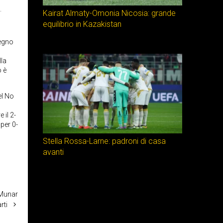
.
Kairat Almaty-Omonia Nicosia: grande
equilibrio in Kazakistan
segno
lla
o è
el No
 il 2-
 per 0-
Stella Rossa-Larne: padroni di casa
avanti
 Munar
rti