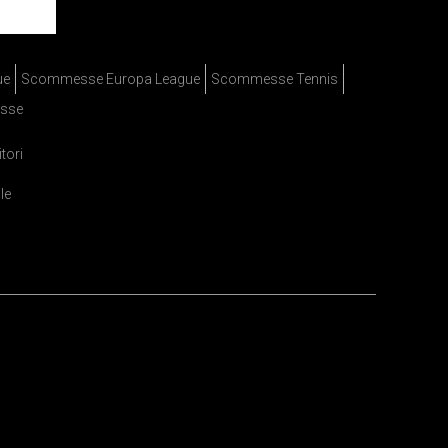
ue
Scommesse Europa League
Scommesse Tennis
sse
itori
le