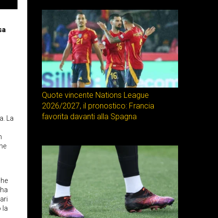
sa
Quote vincente Nations League
2026/2027, il pronostico: Francia
favorita davanti alla Spagna
a. La
n
ome
che
 ha
ari
 la