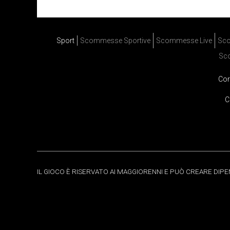
Sport
Scommesse Sportive
Scommesse Live
Sco
Sc
Cor
C
IL GIOCO È RISERVATO AI MAGGIORENNI E PUÒ CREARE DIP