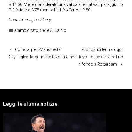
a 14.50. Viene considerato una valida alternativa il pareggio: lo
0-0 è dato a 8.75 mentre l’1-1 è offerto a 8.50.
Crediti immagine: Alamy
Categorie
Campionato
,
Serie A
,
Calcio
Copenaghen-Manchester
Pronostici tennis oggi:
City: inglesi largamente favoriti
Sinner favorito per arrivare fino
in fondo a Rotterdam
Leggi le ultime notizie