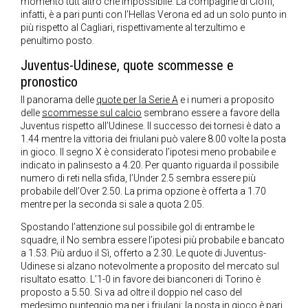
momento tutt’altro che impossibile. La compagine di Cioffi,
infatti, è a pari punti con l’Hellas Verona ed ad un solo punto in
più rispetto al Cagliari, rispettivamente al terzultimo e
penultimo posto.
Juventus-Udinese, quote scommesse e
pronostico
Il panorama delle
quote per la Serie A
e i numeri a proposito
delle
scommesse sul calcio
sembrano essere a favore della
Juventus rispetto all’Udinese. Il successo dei tornesi è dato a
1.44 mentre la vittoria dei friulani può valere 8.00 volte la posta
in gioco. Il segno X è considerato l’ipotesi meno probabile e
indicato in palinsesto a 4.20. Per quanto riguarda il possibile
numero di reti nella sfida, l’Under 2.5 sembra essere più
probabile dell’Over 2.50. La prima opzione è offerta a 1.70
mentre per la seconda si sale a quota 2.05.
Spostando l’attenzione sul possibile gol di entrambe le
squadre, il No sembra essere l’ipotesi più probabile e bancato
a 1.53. Più arduo il Sì, offerto a 2.30. Le quote di Juventus-
Udinese si alzano notevolmente a proposito del mercato sul
risultato esatto. L’1-0 in favore dei bianconeri di Torino è
proposto a 5.50. Si va ad oltre il doppio nel caso del
medesimo punteggio ma per i friulani: la posta in gioco è pari