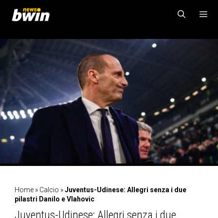
Vai
al
contenuto
MENU
Home
»
Calcio
»
Juventus-Udinese: Allegri senza i due
pilastri Danilo e Vlahovic
Juventus-Udinese: Allegri senza i due