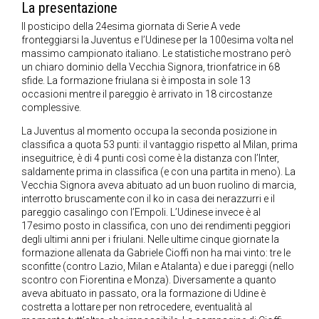
La presentazione
Il posticipo della 24esima giornata di Serie A vede
fronteggiarsi la Juventus e l’Udinese per la 100esima volta nel
massimo campionato italiano. Le statistiche mostrano però
un chiaro dominio della Vecchia Signora, trionfatrice in 68
sfide. La formazione friulana si è imposta in sole 13
occasioni mentre il pareggio è arrivato in 18 circostanze
complessive.
La Juventus al momento occupa la seconda posizione in
classifica a quota 53 punti: il vantaggio rispetto al Milan, prima
inseguitrice, è di 4 punti così come è la distanza con l’Inter,
saldamente prima in classifica (e con una partita in meno). La
Vecchia Signora aveva abituato ad un buon ruolino di marcia,
interrotto bruscamente con il ko in casa dei nerazzurri e il
pareggio casalingo con l’Empoli. L’Udinese invece è al
17esimo posto in classifica, con uno dei rendimenti peggiori
degli ultimi anni per i friulani. Nelle ultime cinque giornate la
formazione allenata da Gabriele Cioffi non ha mai vinto: tre le
sconfitte (contro Lazio, Milan e Atalanta) e due i pareggi (nello
scontro con Fiorentina e Monza). Diversamente a quanto
aveva abituato in passato, ora la formazione di Udine è
costretta a lottare per non retrocedere, eventualità al