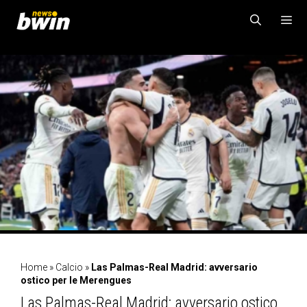
Vai
al
contenuto
MENU
Home
»
Calcio
»
Las Palmas-Real Madrid: avversario
ostico per le Merengues
Las Palmas-Real Madrid: avversario ostico