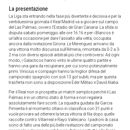
La presentazione
La Liga sta entrando nella fase più divertente e decisiva e per la
ventiduesima giornata il Real Madrid va a giocare sul campo
del Las Palmas, ovvero l’Estadio de Gran Canaria. La sfida si
disputa sabato pomeriggio alle ore 16.16 e per i Blancos è
un’altra occasione per dare l’assalto alla vetta, occupata
ancora dalla rivelazione Girona. Le Merengues arrivano da
una vittoria molto discussa sull’Almeria, rimontata da 0-2 a 3-
2 ma con diversi episodi arbitrali più che controversi. Ad ogni
modo, i Galacticos hanno vinto le ultime quattro partite e
hanno una gara da recuperare, per cui sono potenzialmente
primi. Vinicius e compagni hanno la miglior difesa del
campionato spagnolo con soli 13 gol subiti, ma per questa
trasferta non sono a disposizione Eder Militao e David Alaba.
Per il Real non si prospetta un match semplice perché il Las
Palmas è in un ottimo stato di forma e non regalerà
assolutamente fare sconti. La squadra guidata da Garcia
Pimienta è al momento ottavo in classifica con 31 punti e
vuole provare ad ottenere la terza vittoria di fila dopo quelle
raccolte contro Villarreal e Rayo Vallecano. I padroni di casa
sono di fatto una delle più belle rivelazioni del campionato