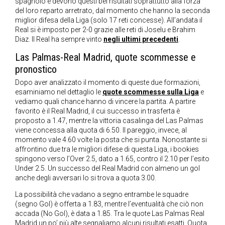
spagnolo e devono questi bei risultati soprattutto alla forza
del loro reparto arretrato, dal momento che hanno la seconda
miglior difesa della Liga (solo 17 reti concesse). All’andata il
Real si è imposto per 2-0 grazie alle reti di Joselu e Brahim
Diaz. Il Real ha sempre vinto
negli ultimi precedenti
.
Las Palmas-Real Madrid, quote scommesse e
pronostico
Dopo aver analizzato il momento di queste due formazioni,
esaminiamo nel dettaglio le
quote scommesse sulla Liga
e
vediamo quali chance hanno di vincere la partita. A partire
favorito è il Real Madrid, il cui successo in trasferta è
proposto a 1.47, mentre la vittoria casalinga del Las Palmas
viene concessa alla quota di 6.50. Il pareggio, invece, al
momento vale 4.60 volte la posta che si punta. Nonostante si
affrontino due tra le migliori difese di questa Liga, i bookies
spingono verso l’Over 2.5, dato a 1.65, contro il 2.10 per l’esito
Under 2.5. Un successo del Real Madrid con almeno un gol
anche degli avversari lo si trova a quota 3.00.
La possibilità che vadano a segno entrambe le squadre
(segno Gol) è offerta a 1.83, mentre l’eventualità che ciò non
accada (No Gol), è data a 1.85. Tra le quote Las Palmas Real
Madrid un po’ più alte segnaliamo alcuni risultati esatti. Quota