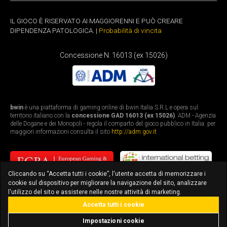
IL GIOCO È RISERVATO AI MAGGIORENNI E PUÒ CREARE
DIPENDENZA PATOLOGICA. |
Probabilità di vincita
Concessione N. 16013 (ex 15026)
bwin
è una piattaforma di gaming online di bwin Italia S.R.L e opera sul
territorio italiano con la
concessione GAD 16013 (ex 15026)
. ADM - Agenzia
delle Dogane e dei Monopoli - regola il comparto del gioco pubblico in Italia: per
maggiori informazioni consulta il sito
http://adm.gov.it
Cliccando su “Accetta tutti i cookie”, l'utente accetta di memorizzare i
cookie sul dispositivo per migliorare la navigazione del sito, analizzare
l'utilizzo del sito e assistere nelle nostre attività di marketing.
Accetta tutti i cookie
bonus fino a 3.010€
scarica l'app
Impostazioni cookie