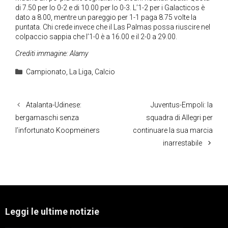
di 7.50 per lo 0-2 e di 10.00 per lo 0-3. L’1-2 per i Galacticos è
dato a 8.00, mentre un pareggio per 1-1 paga 8.75 volte la
puntata. Chi crede invece che il Las Palmas possa riuscire nel
colpaccio sappia che l’1-0 è a 16.00 e il 2-0 a 29.00.
Crediti immagine: Alamy
Categorie
Campionato
,
La Liga
,
Calcio
Atalanta-Udinese:
Juventus-Empoli: la
bergamaschi senza
squadra di Allegri per
l’infortunato Koopmeiners
continuare la sua marcia
inarrestabile
Leggi le ultime notizie