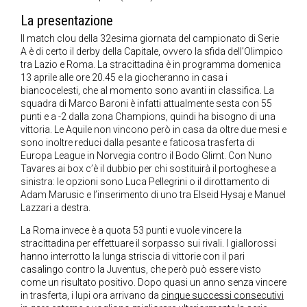
La presentazione
Il match clou della 32esima giornata del campionato di Serie
A è di certo il derby della Capitale, ovvero la sfida dell’Olimpico
tra Lazio e Roma. La stracittadina è in programma domenica
13 aprile alle ore 20.45 e la giocheranno in casa i
biancocelesti, che al momento sono avanti in classifica. La
squadra di Marco Baroni è infatti attualmente sesta con 55
punti e a -2 dalla zona Champions, quindi ha bisogno di una
vittoria. Le Aquile non vincono però in casa da oltre due mesi e
sono inoltre reduci dalla pesante e faticosa trasferta di
Europa League in Norvegia contro il Bodo Glimt. Con Nuno
Tavares ai box c’è il dubbio per chi sostituirà il portoghese a
sinistra: le opzioni sono Luca Pellegrini o il dirottamento di
Adam Marusic e l’inserimento di uno tra Elseid Hysaj e Manuel
Lazzari a destra.
La Roma invece è a quota 53 punti e vuole vincere la
stracittadina per effettuare il sorpasso sui rivali. I giallorossi
hanno interrotto la lunga striscia di vittorie con il pari
casalingo contro la Juventus, che però può essere visto
come un risultato positivo. Dopo quasi un anno senza vincere
in trasferta, i lupi ora arrivano da
cinque successi consecutivi