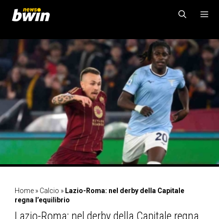
Vai
al
contenuto
MENU
Home
»
Calcio
»
Lazio-Roma: nel derby della Capitale
regna l’equilibrio
Lazio-Roma: nel derby della Capitale regna