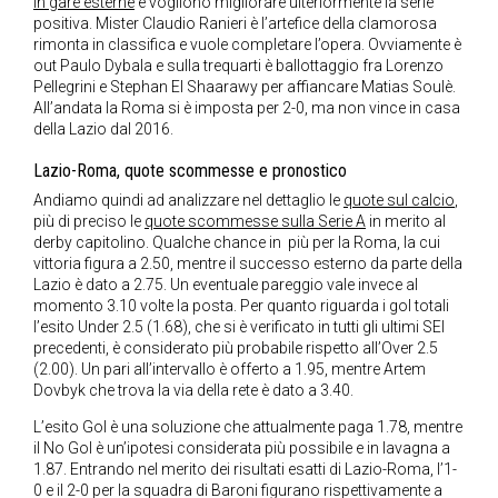
in gare esterne
e vogliono migliorare ulteriormente la serie
positiva. Mister Claudio Ranieri è l’artefice della clamorosa
rimonta in classifica e vuole completare l’opera. Ovviamente è
out Paulo Dybala e sulla trequarti è ballottaggio fra Lorenzo
Pellegrini e Stephan El Shaarawy per affiancare Matias Soulè.
All’andata la Roma si è imposta per 2-0, ma non vince in casa
della Lazio dal 2016.
Lazio-Roma, quote scommesse e pronostico
Andiamo quindi ad analizzare nel dettaglio le
quote sul calcio
,
più di preciso le
quote scommesse sulla Serie A
in merito al
derby capitolino. Qualche chance in più per la Roma, la cui
vittoria figura a 2.50, mentre il successo esterno da parte della
Lazio è dato a 2.75. Un eventuale pareggio vale invece al
momento 3.10 volte la posta. Per quanto riguarda i gol totali
l’esito Under 2.5 (1.68), che si è verificato in tutti gli ultimi SEI
precedenti, è considerato più probabile rispetto all’Over 2.5
(2.00). Un pari all’intervallo è offerto a 1.95, mentre Artem
Dovbyk che trova la via della rete è dato a 3.40.
L’esito Gol è una soluzione che attualmente paga 1.78, mentre
il No Gol è un’ipotesi considerata più possibile e in lavagna a
1.87. Entrando nel merito dei risultati esatti di Lazio-Roma, l’1-
0 e il 2-0 per la squadra di Baroni figurano rispettivamente a