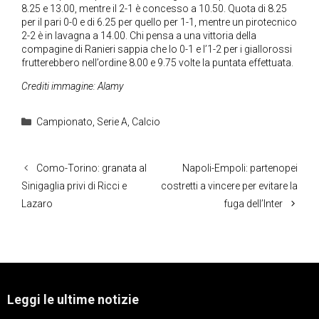
8.25 e 13.00, mentre il 2-1 è concesso a 10.50. Quota di 8.25
per il pari 0-0 e di 6.25 per quello per 1-1, mentre un pirotecnico
2-2 è in lavagna a 14.00. Chi pensa a una vittoria della
compagine di Ranieri sappia che lo 0-1 e l’1-2 per i giallorossi
frutterebbero nell’ordine 8.00 e 9.75 volte la puntata effettuata.
Crediti immagine: Alamy
Categorie
Campionato
,
Serie A
,
Calcio
Como-Torino: granata al
Napoli-Empoli: partenopei
Sinigaglia privi di Ricci e
costretti a vincere per evitare la
Lazaro
fuga dell’Inter
Leggi le ultime notizie