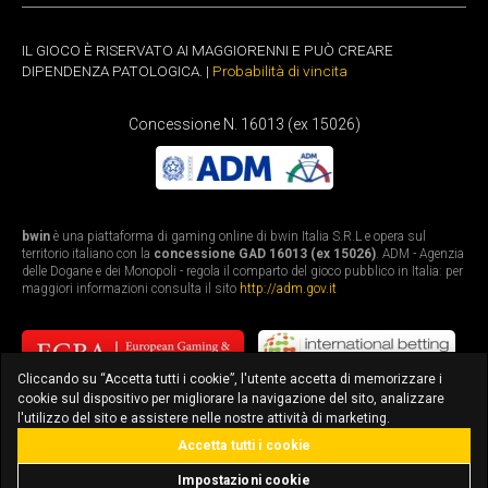
IL GIOCO È RISERVATO AI MAGGIORENNI E PUÒ CREARE
DIPENDENZA PATOLOGICA. |
Probabilità di vincita
Concessione N. 16013 (ex 15026)
bwin
è una piattaforma di gaming online di bwin Italia S.R.L e opera sul
territorio italiano con la
concessione GAD 16013 (ex 15026)
. ADM - Agenzia
delle Dogane e dei Monopoli - regola il comparto del gioco pubblico in Italia: per
maggiori informazioni consulta il sito
http://adm.gov.it
Cliccando su “Accetta tutti i cookie”, l'utente accetta di memorizzare i
cookie sul dispositivo per migliorare la navigazione del sito, analizzare
l'utilizzo del sito e assistere nelle nostre attività di marketing.
Accetta tutti i cookie
bonus fino a 3.010€
scarica l'app
Impostazioni cookie