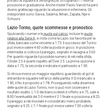
portato la squadra a 38 lunghezze, occupando l’11esima
posizione in graduatoria. Anche mister Paolo Vanoli ha però
diversi grattacapi riguardo la situazione in infermeria. Gli
indisponibili sono Savva, Salama, Ilkhan, Zapata, Njie e
Schuurs.
Lazio-Torino, quote scommesse e pronostico
Spulciando i numeri e le
quote sul calcio
, incluse le
quote
relative alla Serie A
, si nota come la Lazio sia favorita per la
sfida, bancata come vincente a 1.73. Il successo del Torino
può invece valere 4.60 volte la posta in gioco. In posizione
intermedia si colloca il pareggio, segnato in lavagna a 3.60.
Per quanto riguarda il possibile numero di reti nella sfida,
l’Under 2.5 è avanti rispetto all’Over 2.5. La prima opzione è
data a 1.75, la seconda è indicata in palinsesto a 1.90.
Si ritrova invece un maggior equilibrio guardando al gol di
entrambe le squadre nell’arco della partita. Il Sì è bancato a
1.85, il No è proposto a 1.78. Proseguendo nella disamina
delle quote di Lazio-Torino, non si può non osservare il
risultato esatto. L’1-0 dei biancocelesti è offerto a 6.75, sale a
8.00 l’eventualità del 2-0 mentre il 2-1 finale si posiziona a 8.25.
Il pareggio a reti inviolate è considerato meno probabile,
segnato a 9.25. L’1-1 finale può invece valere 7.00 volte la