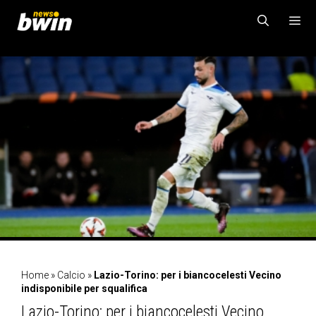
Vai
al
contenuto
MENU
Home
»
Calcio
»
Lazio-Torino: per i biancocelesti Vecino
indisponibile per squalifica
Lazio-Torino: per i biancocelesti Vecino