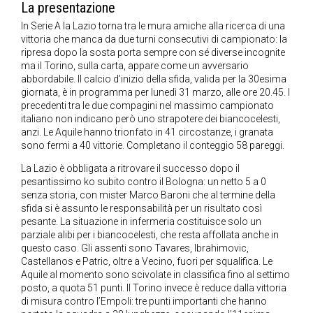
La presentazione
In Serie A la Lazio torna tra le mura amiche alla ricerca di una
vittoria che manca da due turni consecutivi di campionato: la
ripresa dopo la sosta porta sempre con sé diverse incognite
ma il Torino, sulla carta, appare come un avversario
abbordabile. Il calcio d’inizio della sfida, valida per la 30esima
giornata, è in programma per lunedì 31 marzo, alle ore 20.45. I
precedenti tra le due compagini nel massimo campionato
italiano non indicano però uno strapotere dei biancocelesti,
anzi. Le Aquile hanno trionfato in 41 circostanze, i granata
sono fermi a 40 vittorie. Completano il conteggio 58 pareggi.
La Lazio è obbligata a ritrovare il successo dopo il
pesantissimo ko subito contro il Bologna: un netto 5 a 0
senza storia, con mister Marco Baroni che al termine della
sfida si è assunto le responsabilità per un risultato così
pesante. La situazione in infermeria costituisce solo un
parziale alibi per i biancocelesti, che resta affollata anche in
questo caso. Gli assenti sono Tavares, Ibrahimovic,
Castellanos e Patric, oltre a Vecino, fuori per squalifica. Le
Aquile al momento sono scivolate in classifica fino al settimo
posto, a quota 51 punti. Il Torino invece è reduce dalla vittoria
di misura contro l’Empoli: tre punti importanti che hanno