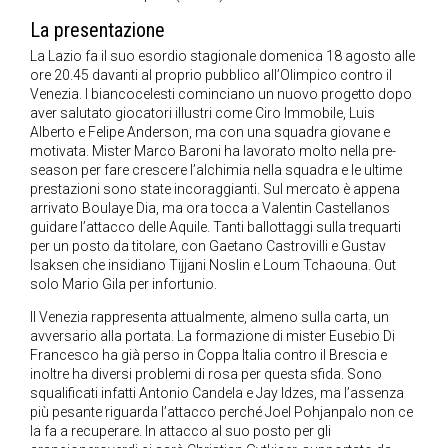
La presentazione
La Lazio fa il suo esordio stagionale domenica 18 agosto alle
ore 20.45 davanti al proprio pubblico all’Olimpico contro il
Venezia. I biancocelesti cominciano un nuovo progetto dopo
aver salutato giocatori illustri come Ciro Immobile, Luis
Alberto e Felipe Anderson, ma con una squadra giovane e
motivata. Mister Marco Baroni ha lavorato molto nella pre-
season per fare crescere l’alchimia nella squadra e le ultime
prestazioni sono state incoraggianti. Sul mercato è appena
arrivato Boulaye Dia, ma ora tocca a Valentin Castellanos
guidare l’attacco delle Aquile. Tanti ballottaggi sulla trequarti
per un posto da titolare, con Gaetano Castrovilli e Gustav
Isaksen che insidiano Tijjani Noslin e Loum Tchaouna. Out
solo Mario Gila per infortunio.
Il Venezia rappresenta attualmente, almeno sulla carta, un
avversario alla portata. La formazione di mister Eusebio Di
Francesco ha già perso in Coppa Italia contro il Brescia e
inoltre ha diversi problemi di rosa per questa sfida. Sono
squalificati infatti Antonio Candela e Jay Idzes, ma l’assenza
più pesante riguarda l’attacco perché Joel Pohjanpalo non ce
la fa a recuperare. In attacco al suo posto per gli