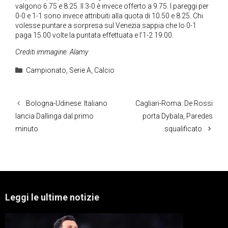
valgono 6.75 e 8.25. Il 3-0 è invece offerto a 9.75. I pareggi per
0-0 e 1-1 sono invece attribuiti alla quota di 10.50 e 8.25. Chi
volesse puntare a sorpresa sul Venezia sappia che lo 0-1
paga 15.00 volte la puntata effettuata e l’1-2 19.00.
Crediti immagine: Alamy
Categorie
Campionato
,
Serie A
,
Calcio
Bologna-Udinese: Italiano
Cagliari-Roma: De Rossi
lancia Dallinga dal primo
porta Dybala, Paredes
minuto
squalificato
Leggi le ultime notizie