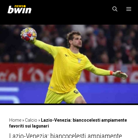
Vai
al
contenuto
MENU
Home
»
Calcio
»
Lazio-Venezia: biancocelesti ampiamente
favoriti sui lagunari
Lazio-Venezia: biancocelesti ampiamente