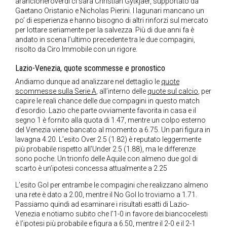
arancioneroverdi ci sarà Christian Gytkjaer, supportato da
Gaetano Oristanio e Nicholas Pierini. I lagunari mancano un
po’ di esperienza e hanno bisogno di altri rinforzi sul mercato
per lottare seriamente per la salvezza. Più di due anni fa è
andato in scena l’ultimo precedente tra le due compagini,
risolto da Ciro Immobile con un rigore.
Lazio-Venezia, quote scommesse e pronostico
Andiamo dunque ad analizzare nel dettaglio le
quote
scommesse sulla Serie A
, all’interno delle
quote sul calcio
, per
capire le reali chance delle due compagini in questo match
d’esordio. Lazio che parte ovviamente favorita in casa e il
segno 1 è fornito alla quota di 1.47, mentre un colpo esterno
del Venezia viene bancato al momento a 6.75. Un pari figura in
lavagna 4.20. L’esito Over 2.5 (1.82) è reputato leggermente
più probabile rispetto all’Under 2.5 (1.88), ma le differenze
sono poche. Un trionfo delle Aquile con almeno due gol di
scarto è un’ipotesi concessa attualmente a 2.25
L’esito Gol per entrambe le compagini che realizzano almeno
una rete è dato a 2.00, mentre il No Gol lo troviamo a 1.71.
Passiamo quindi ad esaminare i risultati esatti di Lazio-
Venezia e notiamo subito che l’1-0 in favore dei biancocelesti
è l’ipotesi più probabile e figura a 6.50, mentre il 2-0 e il 2-1