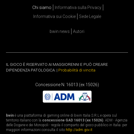
Chi siamo
Informativa sulla Privacy
Informativa sui Cookie
Sede Legale
bwin news
Autori
IL GIOCO È RISERVATO AI MAGGIORENNI E PUÒ CREARE
DIPENDENZA PATOLOGICA. |
Probabilità di vincita
Concessione N. 16013 (ex 15026)
bwin
è una piattaforma di gaming online di bwin Italia S.R.L e opera sul
territorio italiano con la
concessione GAD 16013 (ex 15026)
. ADM - Agenzia
delle Dogane e dei Monopoli - regola il comparto del gioco pubblico in Italia: per
maggiori informazioni consulta il sito
http://adm.gov.it