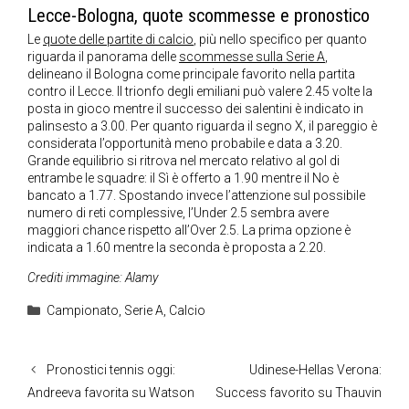
Lecce-Bologna, quote scommesse e pronostico
Le
quote delle partite di calcio
, più nello specifico per quanto
riguarda il panorama delle
scommesse sulla Serie A
,
delineano il Bologna come principale favorito nella partita
contro il Lecce. Il trionfo degli emiliani può valere 2.45 volte la
posta in gioco mentre il successo dei salentini è indicato in
palinsesto a 3.00. Per quanto riguarda il segno X, il pareggio è
considerata l’opportunità meno probabile e data a 3.20.
Grande equilibrio si ritrova nel mercato relativo al gol di
entrambe le squadre: il Sì è offerto a 1.90 mentre il No è
bancato a 1.77. Spostando invece l’attenzione sul possibile
numero di reti complessive, l’Under 2.5 sembra avere
maggiori chance rispetto all’Over 2.5. La prima opzione è
indicata a 1.60 mentre la seconda è proposta a 2.20.
Crediti immagine: Alamy
Categorie
Campionato
,
Serie A
,
Calcio
Pronostici tennis oggi:
Udinese-Hellas Verona:
Andreeva favorita su Watson
Success favorito su Thauvin