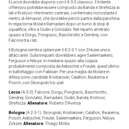
Il Lecce dovrebbe disporsi con il 4-3-3 classico. Il tridente
offensivo potrebbe essere composto da Banda e Strefezza ai
lati e Krstovic riferimento centrale, confermato nonostante il
rientro di Almqvist, che dovrebbe perciò partire dalla panchina.
In regia torna titolare Ramadani dopo un turno di stop di
squalifica, oltre a Oudin e Gonzalez. Nel reparto arretrato
spazio a Dorgu, Pongracic, Baschirotto e Gendrey, con
Falcone tra i lati.
Il Bologna sembra optare per il 4-2-3-1 con Zirkzee unico
attaccante. Sulla trequarti dovrebbero agire Saelemaekers,
Ferguson e Ndoye. In mediana spazio alla coppia
probabilmente composta da Aebischer e Freuler, quest’ultimo
in ballottaggio con Fabbian. Per una maglia da titolare in
difesa sono candidati Kristiansen, Calafiori, Beukema e
Posch, con Skorupski tra i pali.
Lecce
(4-3-3): Falcone, Dorgu, Pongracic, Baschirotto,
Gendrey, Gonzalez, Ramadani, Oudin, Banda, Krstovic,
Strefezza.
Allenatore:
Roberto D’Aversa
Bologna
(4-2-3-1): Skorupski, Kristiansen, Calafiori, Beukema,
Posch, Aebischer, Freuler, Saelemaekers, Ferguson, Ndoye,
Zirkzee.
Allenatore
: Thiago Motta