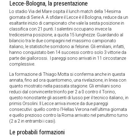
Lecce-Bologna, la presentazione
Lo stadio Via del Mare ospita il lunch match della 14esima
giornata di Serie A. A sfidare il Lecce è il Bologna, reduce da un
esaltante inizio di campionato che vale la sesta posizione in
classifica con 21 punti. I salentini occupano invece la
tredicesima posizione, a quota 15 lunghezze. Guardando al
bilancio tra le due compagini nel massimo campionato
italiano, le statistiche sorridono ai felsinei. Gli emiliani, infatti,
hanno conquistato ben 14 successi contro solo 3 vittorie da
parte dei giallorossi. I pareggi sono arrivati in 11 circostanze
complessive.
La formazione di Thiago Motta si conferma anche in questa
annata, fino ad ora quantomeno, una rivelazione, in linea con
quanto mostrato nella passata stagione. Gli emiliani sono
reduci dal convincente trionfo per 2 a 0 contro il Torino,
questo nonostante gli assenti di lusso per il tecnico italiano, in
primis Orsolini. Il Lecce arriva invece da due pareggi
consecutivi: quello contro l’Hellas Verona nell’ultima giornata
e quello prezioso contro la Roma arrivato nel penultimo turno
(2 a 2 in entrambi i casi).
Le probabili formazioni