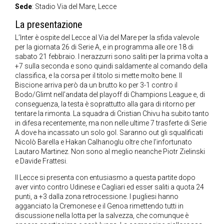
Sede
: Stadio Via del Mare, Lecce
La presentazione
L’Inter è ospite del Lecce al Via del Mare per la sfida valevole
per la giornata 26 di Serie A, e in programma alle ore 18 di
sabato 21 febbraio. I nerazzurri sono saliti per la prima volta a
+7 sulla seconda e sono quindi saldamente al comando della
classifica, e la corsa per il titolo si mette molto bene. Il
Biscione arriva però da un brutto ko per 3-1 contro il
Bodo/Glimt nell’andata del playoff di Champions League e, di
conseguenza, la testa è soprattutto alla gara di ritorno per
tentare la rimonta. La squadra di Cristian Chivu ha subito tanto
in difesa recentemente, ma non nelle ultime 7 trasferte di Serie
A dove ha incassato un solo gol. Saranno out gli squalificati
Nicolò Barella e Hakan Calhanoglu oltre che l’infortunato
Lautaro Martinez. Non sono al meglio neanche Piotr Zielinski
e Davide Frattesi.
Il Lecce si presenta con entusiasmo a questa partite dopo
aver vinto contro Udinese e Cagliari ed esser saliti a quota 24
punti, a +3 dalla zona retrocessione. I pugliesi hanno
agganciato la Cremonese e il Genoa rimettendo tutti in
discussione nella lotta per la salvezza, che comunque è