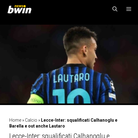
Vai
al
contenuto
MENU
Home
»
Calcio
»
Lecce-Inter: squalificati Calhanoglu e
Barella e out anche Lautaro
Lecce-Inter: squalificati Calhanoglu e