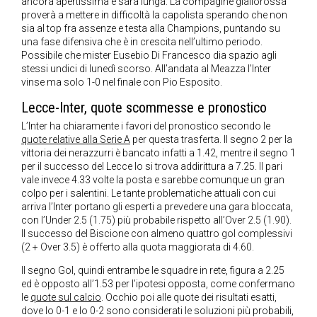
ancora apertissima e sarà lunga. La compagine giallorossa
proverà a mettere in difficoltà la capolista sperando che non
sia al top fra assenze e testa alla Champions, puntando su
una fase difensiva che è in crescita nell’ultimo periodo.
Possibile che mister Eusebio Di Francesco dia spazio agli
stessi undici di lunedì scorso. All’andata al Meazza l’Inter
vinse ma solo 1-0 nel finale con Pio Esposito.
Lecce-Inter, quote scommesse e pronostico
L’Inter ha chiaramente i favori del pronostico secondo le
quote relative alla Serie A
per questa trasferta. Il segno 2 per la
vittoria dei nerazzurri è bancato infatti a 1.42, mentre il segno 1
per il successo del Lecce lo si trova addirittura a 7.25. Il pari
vale invece 4.33 volte la posta e sarebbe comunque un gran
colpo per i salentini. Le tante problematiche attuali con cui
arriva l’Inter portano gli esperti a prevedere una gara bloccata,
con l’Under 2.5 (1.75) più probabile rispetto all’Over 2.5 (1.90).
Il successo del Biscione con almeno quattro gol complessivi
(2 + Over 3.5) è offerto alla quota maggiorata di 4.60.
Il segno Gol, quindi entrambe le squadre in rete, figura a 2.25
ed è opposto all’1.53 per l’ipotesi opposta, come confermano
le
quote sul calcio
. Occhio poi alle quote dei risultati esatti,
dove lo 0-1 e lo 0-2 sono considerati le soluzioni più probabili,