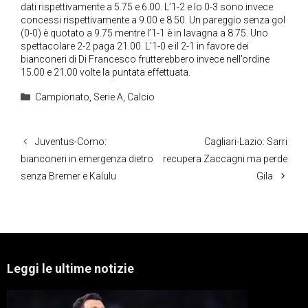
dati rispettivamente a 5.75 e 6.00. L’1-2 e lo 0-3 sono invece
concessi rispettivamente a 9.00 e 8.50. Un pareggio senza gol
(0-0) è quotato a 9.75 mentre l’1-1 è in lavagna a 8.75. Uno
spettacolare 2-2 paga 21.00. L’1-0 e il 2-1 in favore dei
bianconeri di Di Francesco frutterebbero invece nell’ordine
15.00 e 21.00 volte la puntata effettuata.
Categorie
Campionato
,
Serie A
,
Calcio
Juventus-Como:
Cagliari-Lazio: Sarri
bianconeri in emergenza dietro
recupera Zaccagni ma perde
senza Bremer e Kalulu
Gila
Leggi le ultime notizie