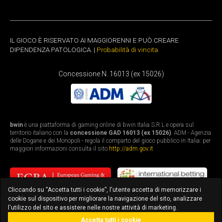
IL GIOCO È RISERVATO AI MAGGIORENNI E PUÒ CREARE
DIPENDENZA PATOLOGICA. |
Probabilità di vincita
Concessione N. 16013 (ex 15026)
bwin
è una piattaforma di gaming online di bwin Italia S.R.L e opera sul
territorio italiano con la
concessione GAD 16013 (ex 15026)
. ADM - Agenzia
delle Dogane e dei Monopoli - regola il comparto del gioco pubblico in Italia: per
maggiori informazioni consulta il sito
http://adm.gov.it
Cliccando su “Accetta tutti i cookie”, l'utente accetta di memorizzare i
cookie sul dispositivo per migliorare la navigazione del sito, analizzare
l'utilizzo del sito e assistere nelle nostre attività di marketing.
Accetta tutti i cookie