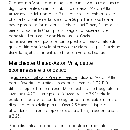
Chelsea, ma Mount e compagni sono intenzionati a chiudere
dignitosamente davanti al pubblico di casa. L’Aston Villa
arriva invece dal trionfo per 2 a 0 contro il Tottenham, esito
che ha fatto salire i Villans a quota 66 punti in classifica, al
sesto posto. La formazione di mister Unai Emery è ancora in
piena corsa per la Champions League considerato che
condivide il punteggio con Newcastle e Chelsea,
rispettivamente al quarto e quinto posto. Un passo falso di
queste ultime può rivelarsi provvidenziale per la qualificazione
dei Villans, che altrimenti sarebbero in Europa League.
Manchester United-Aston Villa, quote
scommesse e pronostico
Le
quote dedicate alla Premier League
indicano l’Aston Villa
come favorita della sfida, proposta vincente a 1.72. Più
difficile appare l’impresa per il Manchester United, segnato in
lavagna a 4.20. Il pareggio può invece valere 3.90 volte la
posta in gioco. Spostando lo sguardo sul possibile numero
di gol nel corso della partita, l’Over 2.5 è avanti rispetto
all’Under 2.5. La prima opzione è data a 1.55, la seconda sale
a 2.25.
Poco distanti appaiono i valori proposti per il mercato