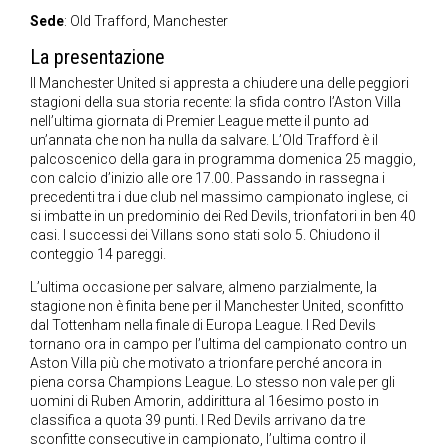
Sede
: Old Trafford, Manchester
La presentazione
Il Manchester United si appresta a chiudere una delle peggiori
stagioni della sua storia recente: la sfida contro l’Aston Villa
nell’ultima giornata di Premier League mette il punto ad
un’annata che non ha nulla da salvare. L’Old Trafford è il
palcoscenico della gara in programma domenica 25 maggio,
con calcio d’inizio alle ore 17.00. Passando in rassegna i
precedenti tra i due club nel massimo campionato inglese, ci
si imbatte in un predominio dei Red Devils, trionfatori in ben 40
casi. I successi dei Villans sono stati solo 5. Chiudono il
conteggio 14 pareggi.
L’ultima occasione per salvare, almeno parzialmente, la
stagione non è finita bene per il Manchester United, sconfitto
dal Tottenham nella finale di Europa League. I Red Devils
tornano ora in campo per l’ultima del campionato contro un
Aston Villa più che motivato a trionfare perché ancora in
piena corsa Champions League. Lo stesso non vale per gli
uomini di Ruben Amorin, addirittura al 16esimo posto in
classifica a quota 39 punti. I Red Devils arrivano da tre
sconfitte consecutive in campionato, l’ultima contro il