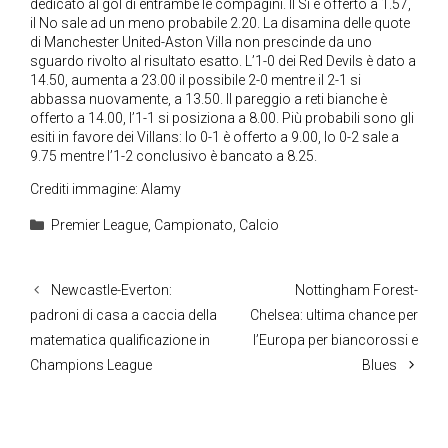
dedicato al gol di entrambe le compagini. Il Sì è offerto a 1.57,
il No sale ad un meno probabile 2.20. La disamina delle quote
di Manchester United-Aston Villa non prescinde da uno
sguardo rivolto al risultato esatto. L’1-0 dei Red Devils è dato a
14.50, aumenta a 23.00 il possibile 2-0 mentre il 2-1 si
abbassa nuovamente, a 13.50. Il pareggio a reti bianche è
offerto a 14.00, l’1-1 si posiziona a 8.00. Più probabili sono gli
esiti in favore dei Villans: lo 0-1 è offerto a 9.00, lo 0-2 sale a
9.75 mentre l’1-2 conclusivo è bancato a 8.25.
Crediti immagine: Alamy
Categorie
Premier League
,
Campionato
,
Calcio
Newcastle-Everton:
Nottingham Forest-
padroni di casa a caccia della
Chelsea: ultima chance per
matematica qualificazione in
l’Europa per biancorossi e
Champions League
Blues