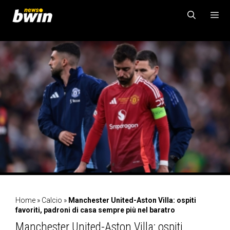
Vai
al
contenuto
MENU
Home
»
Calcio
»
Manchester United-Aston Villa: ospiti
favoriti, padroni di casa sempre più nel baratro
Manchester United-Aston Villa: ospiti