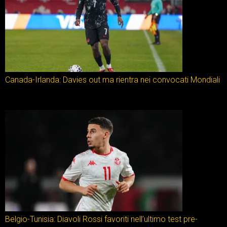
Canada-Irlanda: Davies out ma rientra nei convocati Mondiali
Belgio-Tunisia: Diavoli Rossi favoriti nell’ultimo test pre-