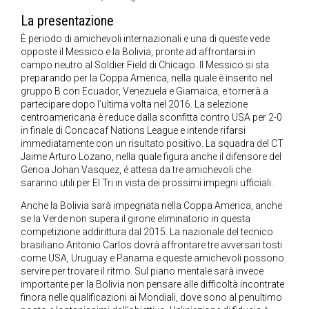
La presentazione
È periodo di amichevoli internazionali e una di queste vede
opposte il Messico e la Bolivia, pronte ad affrontarsi in
campo neutro al Soldier Field di Chicago. Il Messico si sta
preparando per la Coppa America, nella quale è inserito nel
gruppo B con Ecuador, Venezuela e Giamaica, e tornerà a
partecipare dopo l’ultima volta nel 2016. La selezione
centroamericana è reduce dalla sconfitta contro USA per 2-0
in finale di Concacaf Nations League e intende rifarsi
immediatamente con un risultato positivo. La squadra del CT
Jaime Arturo Lozano, nella quale figura anche il difensore del
Genoa Johan Vasquez, é attesa da tre amichevoli che
saranno utili per El Tri in vista dei prossimi impegni ufficiali.
Anche la Bolivia sarà impegnata nella Coppa America, anche
se la Verde non supera il girone eliminatorio in questa
competizione addirittura dal 2015. La nazionale del tecnico
brasiliano Antonio Carlos dovrà affrontare tre avversari tosti
come USA, Uruguay e Panama e queste amichevoli possono
servire per trovare il ritmo. Sul piano mentale sarà invece
importante per la Bolivia non pensare alle difficoltà incontrate
finora nelle qualificazioni ai Mondiali, dove sono al penultimo