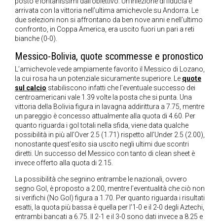
posto e lontanissimi dall’obiettivo. Un’iniezione di fiducia è
arrivata con la vittoria nell’ultima amichevole su Andorra. Le
due selezioni non si affrontano da ben nove anni e nell’ultimo
confronto, in Coppa America, era uscito fuori un pari a reti
bianche (0-0).
Messico-Bolivia, quote scommesse e pronostico
L’amichevole vede ampiamente favorito il Messico di Lozano,
la cui rosa ha un potenziale sicuramente superiore. Le
quote
sul calcio
stabiliscono infatti che l’eventuale successo dei
centroamericani vale 1.39 volte la posta che si punta. Una
vittoria della Bolivia figura in lavagna addirittura a 7.75, mentre
un pareggio è concesso attualmente alla quota di 4.60. Per
quanto riguarda i gol totali nella sfida, viene data qualche
possibilità in più all’Over 2.5 (1.71) rispetto all’Under 2.5 (2.00),
nonostante quest’esito sia uscito negli ultimi due scontri
diretti. Un successo del Messico con tanto di clean sheet è
invece offerto alla quota di 2.15.
La possibilità che segnino entrambe le nazionali, ovvero
segno Gol, è proposto a 2.00, mentre l’eventualità che ciò non
si verifichi (No Gol) figura a 1.70. Per quanto riguarda i risultati
esatti, la quota più bassa è quella per l’1-0 e il 2-0 degli Aztechi,
entrambi bancati a 6.75. Il 2-1 e il 3-0 sono dati invece a 8.25 e