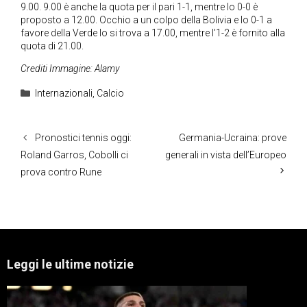
9.00. 9.00 è anche la quota per il pari 1-1, mentre lo 0-0 è
proposto a 12.00. Occhio a un colpo della Bolivia e lo 0-1 a
favore della Verde lo si trova a 17.00, mentre l’1-2 è fornito alla
quota di 21.00.
Crediti Immagine: Alamy
Categorie
Internazionali
,
Calcio
Pronostici tennis oggi:
Germania-Ucraina: prove
Roland Garros, Cobolli ci
generali in vista dell’Europeo
prova contro Rune
Leggi le ultime notizie