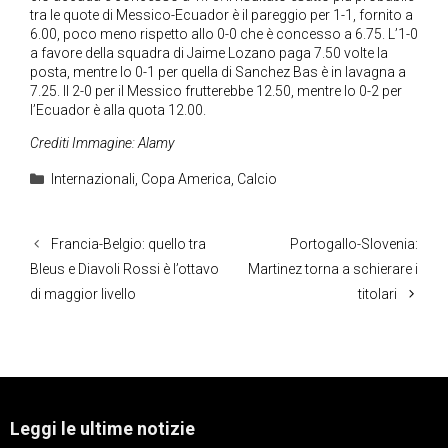
tra le quote di Messico-Ecuador è il pareggio per 1-1, fornito a
6.00, poco meno rispetto allo 0-0 che è concesso a 6.75. L’1-0
a favore della squadra di Jaime Lozano paga 7.50 volte la
posta, mentre lo 0-1 per quella di Sanchez Bas è in lavagna a
7.25. Il 2-0 per il Messico frutterebbe 12.50, mentre lo 0-2 per
l’Ecuador è alla quota 12.00.
Crediti Immagine: Alamy
Categorie
Internazionali
,
Copa America
,
Calcio
Francia-Belgio: quello tra
Portogallo-Slovenia:
Bleus e Diavoli Rossi è l’ottavo
Martinez torna a schierare i
di maggior livello
titolari
Leggi le ultime notizie