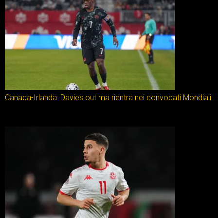
Canada-Irlanda: Davies out ma rientra nei convocati Mondiali