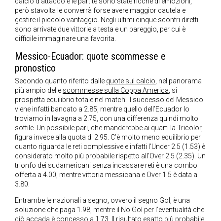
calcio d’attacco e le partite sono state ricche di emozioni,
però stavolta le converrà forse avere maggior cautela e
gestire il piccolo vantaggio. Negli ultimi cinque scontri diretti
sono arrivate due vittorie a testa e un pareggio, per cui è
difficile immaginare una favorita.
Messico-Ecuador: quote scommesse e
pronostico
Secondo quanto riferito dalle
quote sul calcio
, nel panorama
più ampio delle
scommesse sulla Coppa America
, si
prospetta equilibrio totale nel match. Il successo del Messico
viene infatti bancato a 2.85, mentre quello dell’Ecuador lo
troviamo in lavagna a 2.75, con una differenza quindi molto
sottile. Un possibile pari, che manderebbe ai quarti la Tricolor,
figura invece alla quota di 2.95. C’è molto meno equilibrio per
quanto riguarda le reti complessive e infatti l’Under 2.5 (1.53) è
considerato molto più probabile rispetto all’Over 2.5 (2.35). Un
trionfo dei sudamericani senza incassare reti è una combo
offerta a 4.00, mentre vittoria messicana e Over 1.5 è data a
3.80.
Entrambe le nazionali a segno, ovvero il segno Gol, è una
soluzione che paga 1.98, mentre il No Gol per l’eventualità che
ciò accada è concesso a 1.73. Il risultato esatto più probabile