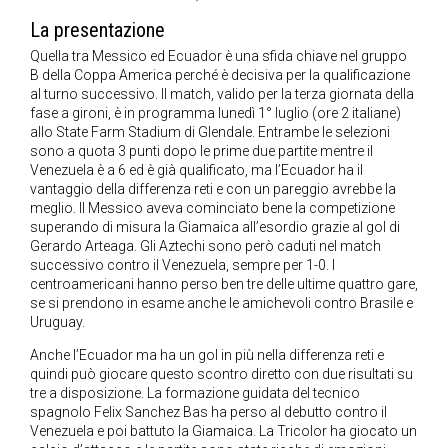
La presentazione
Quella tra Messico ed Ecuador è una sfida chiave nel gruppo
B della Coppa America perché è decisiva per la qualificazione
al turno successivo. Il match, valido per la terza giornata della
fase a gironi, è in programma lunedì 1° luglio (ore 2 italiane)
allo State Farm Stadium di Glendale. Entrambe le selezioni
sono a quota 3 punti dopo le prime due partite mentre il
Venezuela è a 6 ed è già qualificato, ma l’Ecuador ha il
vantaggio della differenza reti e con un pareggio avrebbe la
meglio. Il Messico aveva cominciato bene la competizione
superando di misura la Giamaica all’esordio grazie al gol di
Gerardo Arteaga. Gli Aztechi sono però caduti nel match
successivo contro il Venezuela, sempre per 1-0. I
centroamericani hanno perso ben tre delle ultime quattro gare,
se si prendono in esame anche le amichevoli contro Brasile e
Uruguay.
Anche l’Ecuador ma ha un gol in più nella differenza reti e
quindi può giocare questo scontro diretto con due risultati su
tre a disposizione. La formazione guidata del tecnico
spagnolo Felix Sanchez Bas ha perso al debutto contro il
Venezuela e poi battuto la Giamaica. La Tricolor ha giocato un