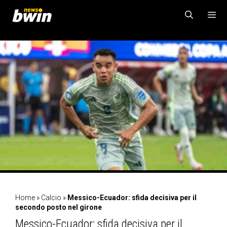
Vai
al
contenuto
MENU
Home
»
Calcio
»
Messico-Ecuador: sfida decisiva per il
secondo posto nel girone
Messico-Ecuador: sfida decisiva per il