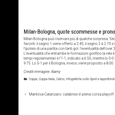
Milan-Bologna, quote scommesse e prono
Milan-Bologna può riservare più di qualche sorpresa. S
favoriti: il segno 1 viene offerto a 2.40, il segno 2 a 2.7
l’ipotesi di una partita con tanti gol: l’eventualità dell’ove
L’eventualità che entrambe le formazioni gonfino la rete è of
tempi regolamentari è l’1-1, indicato a 6.50, mentre lo 0-0 vi
9.75. Lo 0-1 per il Bologna, invece, viene proposto a 8.00.
Crediti immagine: Alamy
Categorie
Coppe
,
Coppa Italia
,
Calcio
,
Infografiche sullo Sport e Approfond
Mantova-Catanzaro: calabresi in piena corsa playoff