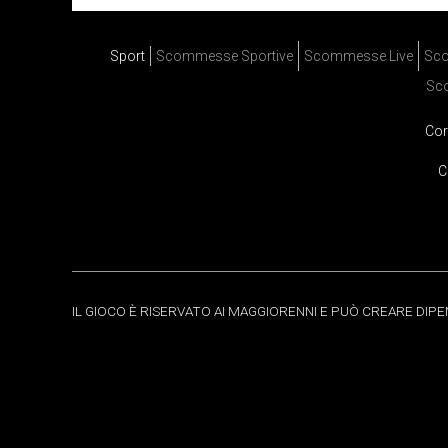
Sport
Scommesse Sportive
Scommesse Live
Sco
Sc
Cor
C
IL GIOCO È RISERVATO AI MAGGIORENNI E PUÒ CREARE DIP