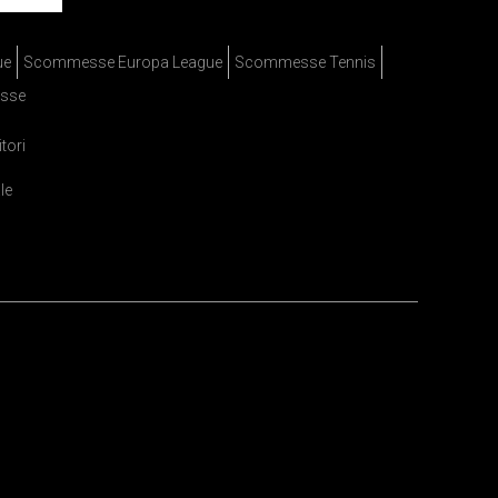
ue
Scommesse Europa League
Scommesse Tennis
sse
itori
le