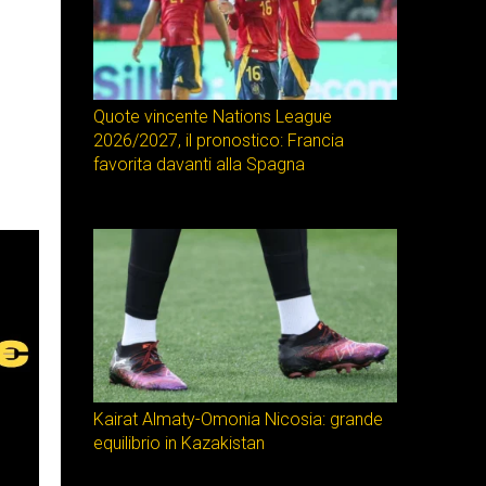
Quote vincente Nations League
2026/2027, il pronostico: Francia
favorita davanti alla Spagna
Kairat Almaty-Omonia Nicosia: grande
equilibrio in Kazakistan