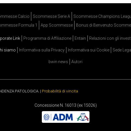
mmesse Calcio
Scommesse Serie A
Scommesse Champions Leag
ommesse Formula 1
App Scommesse
Bonus di Benvenuto Scomme
porate Link
Programma di Affiliazione
Entain
Relazioni con gli invest
hi siamo
Informativa sulla Privacy
Informativa sui Cookie
Sede Lega
bwin news
Autori
ENDENZA PATOLOGICA. |
Probabilità di vincita
Concessione N. 16013 (ex 15026)