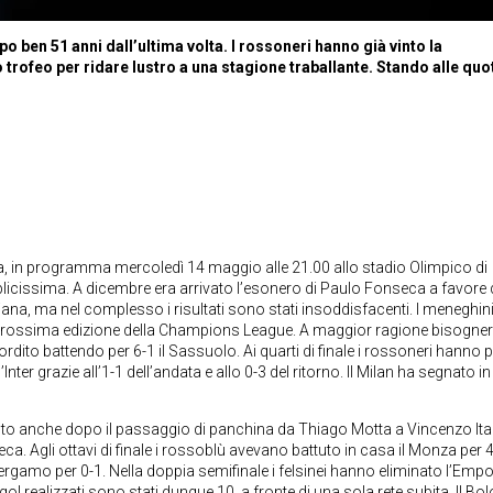
po ben 51 anni dall’ultima volta. I rossoneri hanno già vinto la
trofeo per ridare lustro a una stagione traballante. Stando alle quo
a, in programma mercoledì 14 maggio alle 21.00 allo stadio Olimpico di
cissima. A dicembre era arrivato l’esonero di Paulo Fonseca a favore 
ana, ma nel complesso i risultati sono stati insoddisfacenti. I meneghin
la prossima edizione della Champions League. A maggior ragione bisogne
ordito battendo per 6-1 il Sassuolo. Ai quarti di finale i rossoneri hanno 
ter grazie all’1-1 dell’andata e allo 0-3 del ritorno. Il Milan ha segnato in
imento anche dopo il passaggio di panchina da Thiago Motta a Vincenzo Ita
. Agli ottavi di finale i rossoblù avevano battuto in casa il Monza per 4
ergamo per 0-1. Nella doppia semifinale i felsinei hanno eliminato l’Empo
 gol realizzati sono stati dunque 10, a fronte di una sola rete subita. Il Bo