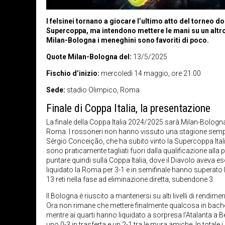
I felsinei tornano a giocare l’ultimo atto del torneo do
Supercoppa, ma intendono mettere le mani su un altro 
Milan-Bologna i meneghini sono favoriti di poco.
Quote Milan-Bologna del:
13/5/2025
Fischio d’inizio:
mercoledì 14 maggio, ore 21.00
Sede:
stadio Olimpico, Roma
Finale di Coppa Italia, la presentazione
La finale della Coppa Italia 2024/2025 sarà Milan-Bologn
Roma. I rossoneri non hanno vissuto una stagione sempli
Sérgio Conceição, che ha subito vinto la Supercoppa Itali
sono praticamente tagliati fuori dalla qualificazione al
puntare quindi sulla Coppa Italia, dove il Diavolo aveva es
liquidato la Roma per 3-1 e in semifinale hanno superato l’In
13 reti nella fase ad eliminazione diretta, subendone 3.
Il Bologna è riuscito a mantenersi su alti livelli di rend
Ora non rimane che mettere finalmente qualcosa in bacheca
mentre ai quarti hanno liquidato a sorpresa l’Atalanta a B
uno 0-3 in trasferta e un 2-1 tra le mura amiche. In totale i