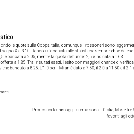
stico
econdo le
quote sulla Coppa Italia
, comunque, i rossoneri sono leggerme
0 e il segno X a 3.10. Dando un’occhiata alle statistiche sembrerebbe da es
r 2,5 è bancata a 2.05, mentre la quota dell’under 2,5 è indicata a 1.63.
ferta a 1.85. Tra i risultati esatti, l’esito con maggiori chance di verifica
ene bancato a 8.25. L’1-0 per il Milan è dato a 7.50, il 2-0 a 11.50 e il 2-1 
imenti
Pronostici tennis oggi: Internazionali d’Italia, Musetti e
favoriti agli ott