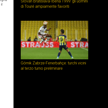
Slovan Bratislava-Iberia 1999: gli uomini
il
di Touré ampiamente favoriti
Górnik Zabrze-Fenerbahçe: turchi vicini
al terzo turno preliminare