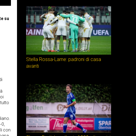
te su
Stella Rossa-Larne: padroni di casa
avanti
di
i
rà
poi
 tutto
liano.
-0,
li con
logna