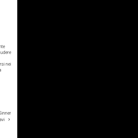
nte
cludere
rsi nei
a
 Sinner
avi