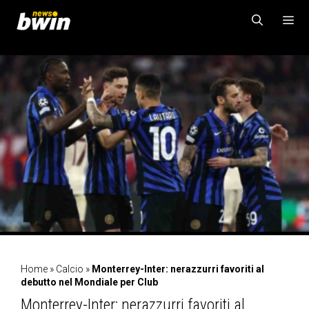
Vai
al
contenuto
MENU
Home
»
Calcio
»
Monterrey-Inter: nerazzurri favoriti al
debutto nel Mondiale per Club
Monterrey-Inter: nerazzurri favoriti al