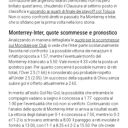
formazione dell’argentino Martin Demichelis non ha però
brillato quest’anno, chiudendo il Clausura al settimo posto in
classifica e
uscendo ai quarti di finale dei playoff col Toluca
.
Non ci sono confronti diretti in passato fra Monterrey e Inter,
che si sfidano per la prima volta nella loro storia.
Monterrey-Inter, quote scommesse e pronostico
Analizzando in maniera dettagliata le
quote per le scommesse
sul Mondiale per Club
si vede che l’Inter parte sostanzialmente
favorita nel confronto. La possibile vittoria dei nerazzurri è
infatti proposta a 1.57, mentre l’eventuale trionfo del
Monterrey è bancato a 5.50. Vale invece 4.33 volte la posta un
ipotetico pari. Per quanto concerne il possibile numero di reti
totali, l’Over 2.5 (1.66) è considerato più probabile rispetto
all’Under 2.5 (2.05). Un successo della squadra di Chivu senza
subire gol è offerto attualmente a 2.65.
In merito all’esito Gol-No Gol, la possibilità che entrambe le
compagini vadano a segno è concessa a 1.77. opposta al
1.90 per l’eventualità che ciò non si verifichi. Continuando con
l’analisi delle quote di Monterrey-Inter si arriva ai risultati esatti.
La vittoria degli italiani per 0-1 è concessa a 7.50, mentre lo 0-2
e l’1-2 lo si trovano entrambi a 8.00. Il pareggio a reti inviolate è
fornito a 13.00, con l’1-1 a 8.25 e il 2-2 a 15.50. Per chi crede