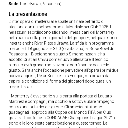
Sede
: Rose Bowl (Pasadena)
La presentazione
L’Inter spera di mettersi alle spalle un finale beffardo di
stagione con un bel percorso al Mondiale per Club 2025. I
nerazzurri esordiscono sfidando i messicani del Monterrey
nella partita della prima giornata del gruppo E, nel quale sono
inserite anche River Plate e Urawa. La sfida è in programma
mercoledì 18 giugno alle 3.00 (ora italiana) al Rose Bowl di
Pasadena. Il Biscione ha salutato Simone Inzaghi e ha
accolto Cristian Chivu come nuovo allenatore. Il tecnico
romeno avrà grandi motivazioni e vorrà partire col piede
giusto. Sarà anche l’occasione per vedere all’opera i primi due
nuovo acquisti, Petar Sucic e Luis Enrique, ma ci sarà da
capire la condizione di forma dei giocatori dopo quasi un
mese di stop.
Il Monterrey è avversario sulla carta alla portata di Lautaro
Martinez e compagni, ma occhio a sottovalutare l’impegno
contro una outsider del girone. Gli americani si sono
guadagnati l’approdo alla Coppa del Mondo FIFA per Club
grazie al trionfo nella CONCACAF Champions League 2021 e
sono alla loro sesta partecipazione a questo torneo. La