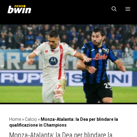
Vai
al
contenuto
MENU
Home
»
Calcio
»
Monza-Atalanta: la Dea per blindare la
qualificazione in Champions
Monza-Atalanta: la Dea per blindare la