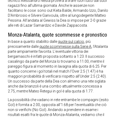
tecnico Alessandro Nesta proverà a tirare fuori tutto dai suoi
ragazzi fino all’ultima giornata. Anche le assenze non
facilitano le cose: sono out Keita Balde, Armando Izzo, Danilo
D’Ambrosio e Silvere Ganvoula, oltre al lungodegente Matteo
Pessina. All’andata al Gewiss la Dea si impose per 2-0 grazie
alle reti di Lazar Samardzic e Davide Zappacosta.
Monza-Atalanta, quote scommesse e pronostico
In base a quanto stabilito dalle
quote sul calcio
, più
precisamente dalle
quote scommesse sulla Serie A
, l’Atalanta
parte ampiamente favorita. L’eventuale vittoria dei
bergamaschi è infatti proposta soltanto a 1.23. Il successo
casalingo da parte del Monza lo troviamo a 11.00, mentre il
pareggio figura al momento in lavagna alla quota di 6.25. Per
quanto concerne i gol totali nel match l’Over 2.5 (1.47) è ha
maggiori probabilità di verificarsi rispetto all’Under 2.5 (2.40).
Un successo da parte della Dea con almeno una rete siglata
anche dai brianzoli è una combo attualmente concessa a
2.75, mentre Mateo Retegui in gol è alla quota di 1.77.
La possibilità che vadano in rete entrambe le compagini (esito
Gol) è fornita a 2.00, opposta all’1.68 per l’eventualità che ciò
non si verifichi (No Gol). Andando a prendere in esame i
risultati esatti fra le quote di Monza-Atalanta, vediamo che il