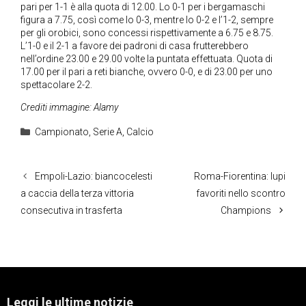
pari per 1-1 è alla quota di 12.00. Lo 0-1 per i bergamaschi
figura a 7.75, così come lo 0-3, mentre lo 0-2 e l’1-2, sempre
per gli orobici, sono concessi rispettivamente a 6.75 e 8.75.
L’1-0 e il 2-1 a favore dei padroni di casa frutterebbero
nell’ordine 23.00 e 29.00 volte la puntata effettuata. Quota di
17.00 per il pari a reti bianche, ovvero 0-0, e di 23.00 per uno
spettacolare 2-2.
Crediti immagine: Alamy
Categorie
Campionato
,
Serie A
,
Calcio
Empoli-Lazio: biancocelesti
Roma-Fiorentina: lupi
a caccia della terza vittoria
favoriti nello scontro
consecutiva in trasferta
Champions
Leggi le ultime notizie