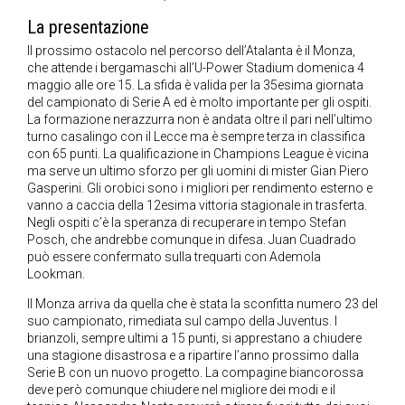
La presentazione
Il prossimo ostacolo nel percorso dell’Atalanta è il Monza,
che attende i bergamaschi all’U-Power Stadium domenica 4
maggio alle ore 15. La sfida è valida per la 35esima giornata
del campionato di Serie A ed è molto importante per gli ospiti.
La formazione nerazzurra non è andata oltre il pari nell’ultimo
turno casalingo con il Lecce ma è sempre terza in classifica
con 65 punti. La qualificazione in Champions League è vicina
ma serve un ultimo sforzo per gli uomini di mister Gian Piero
Gasperini. Gli orobici sono i migliori per rendimento esterno e
vanno a caccia della 12esima vittoria stagionale in trasferta.
Negli ospiti c’è la speranza di recuperare in tempo Stefan
Posch, che andrebbe comunque in difesa. Juan Cuadrado
può essere confermato sulla trequarti con Ademola
Lookman.
Il Monza arriva da quella che è stata la sconfitta numero 23 del
suo campionato, rimediata sul campo della Juventus. I
brianzoli, sempre ultimi a 15 punti, si apprestano a chiudere
una stagione disastrosa e a ripartire l’anno prossimo dalla
Serie B con un nuovo progetto. La compagine biancorossa
deve però comunque chiudere nel migliore dei modi e il