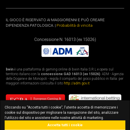
IL GIOCO È RISERVATO AI MAGGIORENNI E PUÒ CREARE
DIPENDENZA PATOLOGICA. |
Probabilità di vincita
Concessione N. 16013 (ex 15026)
bwin
è una piattaforma di gaming online di bwin Italia S.R.L e opera sul
territorio italiano con la
concessione GAD 16013 (ex 15026)
. ADM - Agenzia
delle Dogane e dei Monopoli - regola il comparto del gioco pubblico in Italia: per
maggiori informazioni consulta il sito
http://adm.gov.it
Cliccando su “Accetta tutti i cookie”, l'utente accetta di memorizzare i
cookie sul dispositivo per migliorare la navigazione del sito, analizzare
l'utilizzo del sito e assistere nelle nostre attività di marketing.
Accetta tutti i cookie