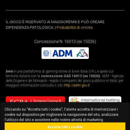
IL GIOCO È RISERVATO AI MAGGIORENNI E PUÒ CREARE
DIPENDENZA PATOLOGICA. |
Probabilità di vincita
Concessione N. 16013 (ex 15026)
bwin
è una piattaforma di gaming online di bwin Italia S.R.L e opera sul
territorio italiano con la
concessione GAD 16013 (ex 15026)
. ADM - Agenzia
delle Dogane e dei Monopoli - regola il comparto del gioco pubblico in Italia: per
maggiori informazioni consulta il sito
http://adm.gov.it
Cliccando su “Accetta tutti i cookie”, l'utente accetta di memorizzare i
cookie sul dispositivo per migliorare la navigazione del sito, analizzare
l'utilizzo del sito e assistere nelle nostre attività di marketing.
Accetta tutti i cookie