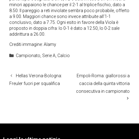
minori appaiono le chance per il 2-1 al triplice fischio, dato a
8.50. Il pareggio a reti inviolate sembra poco probabile, offerto
a 9.00. Maggiori chance sono invece attribuite all’1-1
conclusivo, dato a 7.75. Ogni esito in favore della Viola è
proposto in doppia cifra: lo 0-1 è dato a 12.50, lo 0-2 sale
addirittura a 26.00.
Crediti immagine: Alamy
Categorie
Campionato
,
Serie A
,
Calcio
Hellas Verona-Bologna:
Empoli-Roma: giallorossi a
Freuler fuori per squalifica
caccia della quinta vittoria
consecutiva in campionato