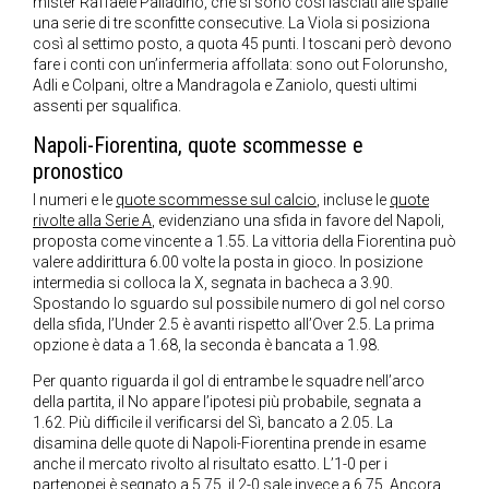
mister Raffaele Palladino, che si sono così lasciati alle spalle
una serie di tre sconfitte consecutive. La Viola si posiziona
così al settimo posto, a quota 45 punti. I toscani però devono
fare i conti con un’infermeria affollata: sono out Folorunsho,
Adli e Colpani, oltre a Mandragola e Zaniolo, questi ultimi
assenti per squalifica.
Napoli-Fiorentina, quote scommesse e
pronostico
I numeri e le
quote scommesse sul calcio
, incluse le
quote
rivolte alla Serie A
, evidenziano una sfida in favore del Napoli,
proposta come vincente a 1.55. La vittoria della Fiorentina può
valere addirittura 6.00 volte la posta in gioco. In posizione
intermedia si colloca la X, segnata in bacheca a 3.90.
Spostando lo sguardo sul possibile numero di gol nel corso
della sfida, l’Under 2.5 è avanti rispetto all’Over 2.5. La prima
opzione è data a 1.68, la seconda è bancata a 1.98.
Per quanto riguarda il gol di entrambe le squadre nell’arco
della partita, il No appare l’ipotesi più probabile, segnata a
1.62. Più difficile il verificarsi del Sì, bancato a 2.05. La
disamina delle quote di Napoli-Fiorentina prende in esame
anche il mercato rivolto al risultato esatto. L’1-0 per i
partenopei è segnato a 5.75, il 2-0 sale invece a 6.75. Ancora