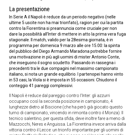
La presentazione
In Serie A il Napoli è reduce da un periodo negativo (nelle
ultime 5 uscite non ha mai trionfato), ragion per cui la partita
contro la Fiorentina si preannuncia come cruciale per non
dare la possibilità all’Inter di mettere in atto la prima vera fuga
stagionale. Il match, valido per la 28esima giornata, è in
programma per domenica 9 marzo alle ore 15.00: la spinta
del pubblico del Diego Armando Maradona potrebbe fornire
una motivazione in più agli uomini di mister Antonio Conte,
che inseguono il sogno scudetto. Passando in rassegna i
precedenti tra le due compagini nel massimo campionato
italiano, si nota un grande equilibrio. I partenopei hanno vinto
in 53 casi, la Viola si è imposta in 55 occasioni. Chiudono il
conteggio 41 pareggi complessivi.
Il Napoli è reduce dal pareggio contro l’Inter: gli azzurri
occupano così la seconda posizione in campionato, 4
lunghezze dietro al Biscione (che ha però già giocato questo
turno di campionato, vincendo in rimonta contro il Monza). Il
tecnico salentino, per questa sfida, deve inoltre fare a meno di
Mazzocchi, Neres e Anguissa. La Fiorentina invece arriva dalla
vittoria contro il Lecce: un trionfo importante per gli uomini di