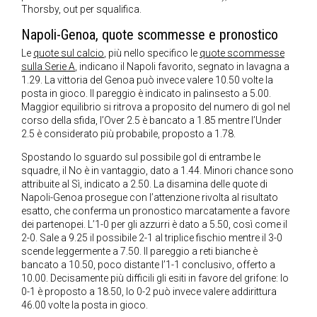
Thorsby, out per squalifica.
Napoli-Genoa, quote scommesse e pronostico
Le
quote sul calcio
, più nello specifico le
quote scommesse
sulla Serie A
, indicano il Napoli favorito, segnato in lavagna a
1.29. La vittoria del Genoa può invece valere 10.50 volte la
posta in gioco. Il pareggio è indicato in palinsesto a 5.00.
Maggior equilibrio si ritrova a proposito del numero di gol nel
corso della sfida, l’Over 2.5 è bancato a 1.85 mentre l’Under
2.5 è considerato più probabile, proposto a 1.78.
Spostando lo sguardo sul possibile gol di entrambe le
squadre, il No è in vantaggio, dato a 1.44. Minori chance sono
attribuite al Sì, indicato a 2.50. La disamina delle quote di
Napoli-Genoa prosegue con l’attenzione rivolta al risultato
esatto, che conferma un pronostico marcatamente a favore
dei partenopei. L’1-0 per gli azzurri è dato a 5.50, così come il
2-0. Sale a 9.25 il possibile 2-1 al triplice fischio mentre il 3-0
scende leggermente a 7.50. Il pareggio a reti bianche è
bancato a 10.50, poco distante l’1-1 conclusivo, offerto a
10.00. Decisamente più difficili gli esiti in favore del grifone: lo
0-1 è proposto a 18.50, lo 0-2 può invece valere addirittura
46.00 volte la posta in gioco.