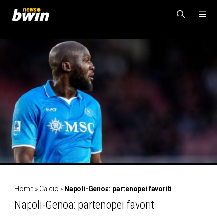
Vai
al
contenuto
MENU
Home
»
Calcio
»
Napoli-Genoa: partenopei favoriti
Napoli-Genoa: partenopei favoriti