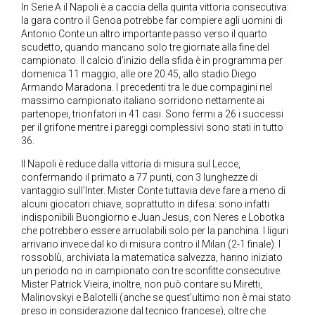
In Serie A il Napoli è a caccia della quinta vittoria consecutiva:
la gara contro il Genoa potrebbe far compiere agli uomini di
Antonio Conte un altro importante passo verso il quarto
scudetto, quando mancano solo tre giornate alla fine del
campionato. Il calcio d’inizio della sfida è in programma per
domenica 11 maggio, alle ore 20.45, allo stadio Diego
Armando Maradona. I precedenti tra le due compagini nel
massimo campionato italiano sorridono nettamente ai
partenopei, trionfatori in 41 casi. Sono fermi a 26 i successi
per il grifone mentre i pareggi complessivi sono stati in tutto
36.
Il Napoli è reduce dalla vittoria di misura sul Lecce,
confermando il primato a 77 punti, con 3 lunghezze di
vantaggio sull’Inter. Mister Conte tuttavia deve fare a meno di
alcuni giocatori chiave, soprattutto in difesa: sono infatti
indisponibili Buongiorno e Juan Jesus, con Neres e Lobotka
che potrebbero essere arruolabili solo per la panchina. I liguri
arrivano invece dal ko di misura contro il Milan (2-1 finale). I
rossoblù, archiviata la matematica salvezza, hanno iniziato
un periodo no in campionato con tre sconfitte consecutive.
Mister Patrick Vieira, inoltre, non può contare su Miretti,
Malinovskyi e Balotelli (anche se quest’ultimo non è mai stato
preso in considerazione dal tecnico francese), oltre che