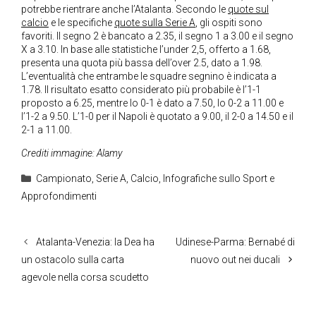
potrebbe rientrare anche l’Atalanta. Secondo le
quote sul
calcio
e le specifiche
quote sulla Serie A
, gli ospiti sono
favoriti. Il segno 2 è bancato a 2.35, il segno 1 a 3.00 e il segno
X a 3.10. In base alle statistiche l’under 2,5, offerto a 1.68,
presenta una quota più bassa dell’over 2.5, dato a 1.98.
L’eventualità che entrambe le squadre segnino è indicata a
1.78. Il risultato esatto considerato più probabile è l’1-1
proposto a 6.25, mentre lo 0-1 è dato a 7.50, lo 0-2 a 11.00 e
l’1-2 a 9.50. L’1-0 per il Napoli è quotato a 9.00, il 2-0 a 14.50 e il
2-1 a 11.00.
Crediti immagine: Alamy
Categorie
Campionato
,
Serie A
,
Calcio
,
Infografiche sullo Sport e
Approfondimenti
Atalanta-Venezia: la Dea ha
Udinese-Parma: Bernabé di
un ostacolo sulla carta
nuovo out nei ducali
agevole nella corsa scudetto