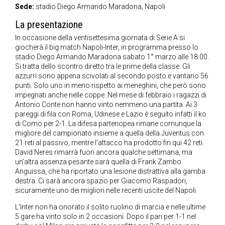
Sede:
stadio Diego Armando Maradona, Napoli
La presentazione
In occasione della ventisettesima giornata di Serie A si
giocherà il big match Napoli-Inter, in programma presso lo
stadio Diego Armando Maradona sabato 1° marzo alle 18.00.
Si tratta dello scontro diretto tra le prime della classe. Gli
azzurri sono appena scivolati al secondo posto e vantano 56
punti. Solo uno in meno rispetto ai meneghini, che però sono
impegnati anche nelle coppe. Nel mese di febbraio i ragazzi di
Antonio Conte non hanno vinto nemmeno una partita. Ai 3
pareggi di fila con Roma, Udinese e Lazio è seguito infatti il ko
di Como per 2-1. La difesa partenopea rimane comunque la
migliore del campionato insieme a quella della Juventus con
21 reti al passivo, mentre l’attacco ha prodotto fin qui 42 reti.
David Neres rimarrà fuori ancora qualche settimana, ma
un’altra assenza pesante sarà quella di Frank Zambo
Anguissa, che ha riportato una lesione distrattiva alla gamba
destra. Ci sarà ancora spazio per Giacomo Raspadori,
sicuramente uno dei migliori nelle recenti uscite del Napoli.
L’Inter non ha onorato il solito ruolino di marcia e nelle ultime
5 gare ha vinto solo in 2 occasioni. Dopo il pari per 1-1 nel