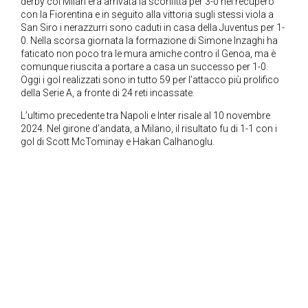
derby col Milan era arrivata la sconfitta per 3-0 nel recupero
con la Fiorentina e in seguito alla vittoria sugli stessi viola a
San Siro i nerazzurri sono caduti in casa della Juventus per 1-
0. Nella scorsa giornata la formazione di Simone Inzaghi ha
faticato non poco tra le mura amiche contro il Genoa, ma è
comunque riuscita a portare a casa un successo per 1-0.
Oggi i gol realizzati sono in tutto 59 per l’attacco più prolifico
della Serie A, a fronte di 24 reti incassate.
L’ultimo precedente tra Napoli e Inter risale al 10 novembre
2024. Nel girone d’andata, a Milano, il risultato fu di 1-1 con i
gol di Scott McTominay e Hakan Calhanoglu.