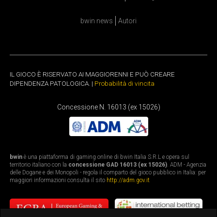
bwin news
Autori
IL GIOCO È RISERVATO AI MAGGIORENNI E PUÒ CREARE
DIPENDENZA PATOLOGICA. |
Probabilità di vincita
Concessione N. 16013 (ex 15026)
bwin
è una piattaforma di gaming online di bwin Italia S.R.L e opera sul
territorio italiano con la
concessione GAD 16013 (ex 15026)
. ADM - Agenzia
delle Dogane e dei Monopoli - regola il comparto del gioco pubblico in Italia: per
maggiori informazioni consulta il sito
http://adm.gov.it