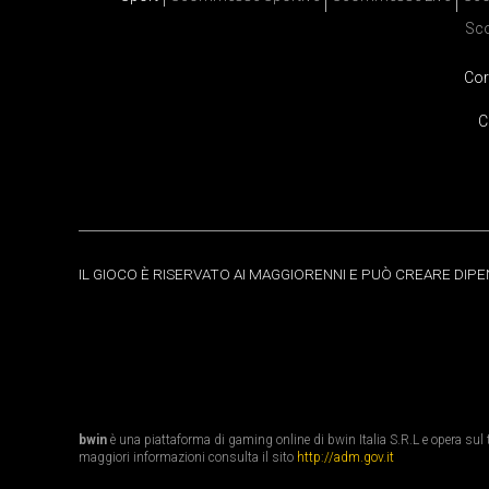
Sc
Cor
C
IL GIOCO È RISERVATO AI MAGGIORENNI E PUÒ CREARE DIP
bwin
è una piattaforma di gaming online di bwin Italia S.R.L e opera sul te
maggiori informazioni consulta il sito
http://adm.gov.it