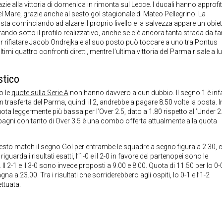
zie alla vittoria di domenica in rimonta sul Lecce. I ducali hanno approfi
 del Mare, grazie anche al sesto gol stagionale di Mateo Pellegrino. La
, sta cominciando ad alzare il proprio livello e la salvezza appare un obiet
ando sotto il profilo realizzativo, anche se c’è ancora tanta strada da fa
far rifiatare Jacob Ondrejka e al suo posto può toccare a uno tra Pontus
timi quattro confronti diretti, mentre l’ultima vittoria del Parma risale a lu
stico
o le
quote sulla Serie A
non hanno davvero alcun dubbio. Il segno 1 è infa
in trasferta del Parma, quindi il 2, andrebbe a pagare 8.50 volte la posta. I
ota leggermente più bassa per l’Over 2.5, dato a 1.80 rispetto all’Under 2
agni con tanto di Over 3.5 è una combo offerta attualmente alla quota
esto match il segno Gol per entrambe le squadre a segno figura a 2.30, 
riguarda i risultati esatti, l’1-0 e il 2-0 in favore dei partenopei sono le
Il 2-1 e il 3-0 sono invece proposti a 9.00 e 8.00. Quota di 11.50 per lo 0-0
na a 23.00. Tra i risultati che sorriderebbero agli ospiti, lo 0-1 e l’1-2
ettuata.