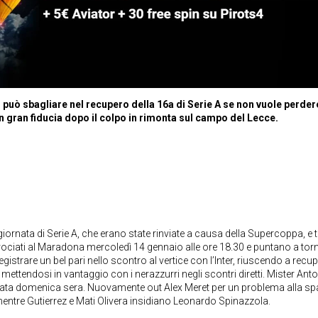
 può sbagliare nel recupero della 16a di Serie A se non vuole perdere
in gran fiducia dopo il colpo in rimonta sul campo del Lecce.
iornata di Serie A, che erano state rinviate a causa della Supercoppa, e t
rociati al Maradona mercoledì 14 gennaio alle ore 18.30 e puntano a tor
gistrare un bel pari nello scontro al vertice con l’Inter, riuscendo a recu
ttendosi in vantaggio con i nerazzurri negli scontri diretti. Mister Ant
iata domenica sera. Nuovamente out Alex Meret per un problema alla spa
tre Gutierrez e Mati Olivera insidiano Leonardo Spinazzola.