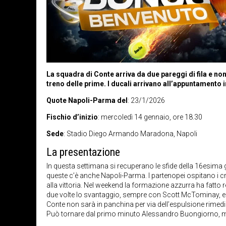
La squadra di Conte arriva da due pareggi di fila e non
treno delle prime. I ducali arrivano all’appuntamento 
Quote Napoli-Parma del
: 23/1/2026
Fischio d’inizio
: mercoledì 14 gennaio, ore 18.30
Sede
: Stadio Diego Armando Maradona, Napoli
La presentazione
In questa settimana si recuperano le sfide della 16esima g
queste c’è anche Napoli-Parma. I partenopei ospitano i c
alla vittoria. Nel weekend la formazione azzurra ha fatto re
due volte lo svantaggio, sempre con Scott McTominay, e me
Conte non sarà in panchina per via dell’espulsione rimed
Può tornare dal primo minuto Alessandro Buongiorno, men