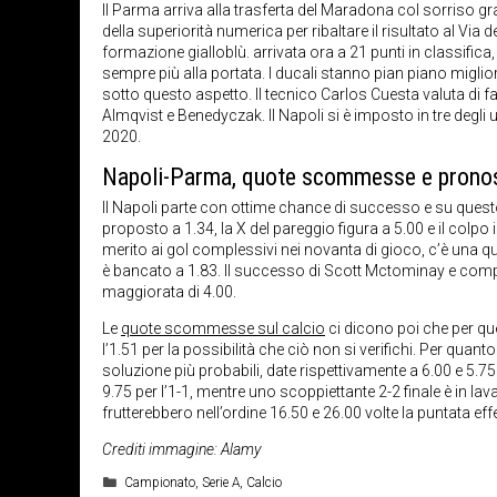
Il Parma arriva alla trasferta del Maradona col sorriso gra
della superiorità numerica per ribaltare il risultato al Via
formazione gialloblù. arrivata ora a 21 punti in classifica
sempre più alla portata. I ducali stanno pian piano miglior
sotto questo aspetto. Il tecnico Carlos Cuesta valuta di 
Almqvist e Benedyczak. Il Napoli si è imposto in tre degli ul
2020.
Napoli-Parma, quote scommesse e prono
Il Napoli parte con ottime chance di successo e su quest
proposto a 1.34, la X del pareggio figura a 5.00 e il colpo 
merito ai gol complessivi nei novanta di gioco, c’è una qu
è bancato a 1.83. Il successo di Scott Mctominay e comp
maggiorata di 4.00.
Le
quote scommesse sul calcio
ci dicono poi che per qu
l’1.51 per la possibilità che ciò non si verifichi. Per quanto 
soluzione più probabili, date rispettivamente a 6.00 e 5.75. 
9.75 per l’1-1, mentre uno scoppiettante 2-2 finale è in lavag
frutterebbero nell’ordine 16.50 e 26.00 volte la puntata eff
Crediti immagine: Alamy
Categorie
Campionato
,
Serie A
,
Calcio