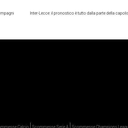
compagni
Inter-Lecce: il pronostico è tutto dalla parte della capoli
mmesse Calcio
Scommesse Serie A
Scommesse Champions Leag