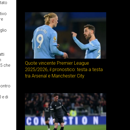
ttato
tivo
re
glio
tti
n
Quote vincente Premier League
.5 che
2025/2026, il pronostico: testa a testa
tra Arsenal e Manchester City
contro
 e di