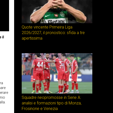
Quote vincente Primeira Liga
2026/2027, il pronostico: sfida a tre
 il
apertissima
ra
nare
perare
Squadre neopromosse in Serie A:
onio
lla.
analisi e formazioni tipo di Monza,
Frosinone e Venezia