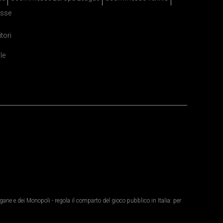
sse
itori
le
ane e dei Monopoli - regola il comparto del gioco pubblico in Italia: per