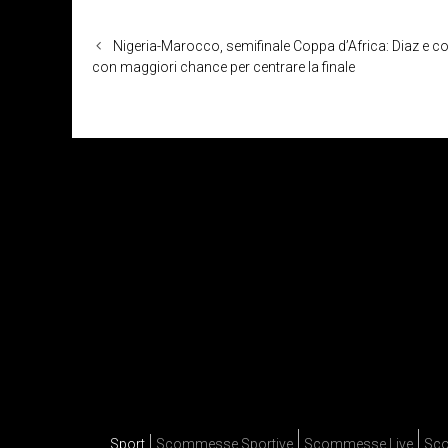
Nigeria-Marocco, semifinale Coppa d’Africa: Diaz e 
con maggiori chance per centrare la finale
Sport
Scommesse Sportive
Scommesse Live
Sco