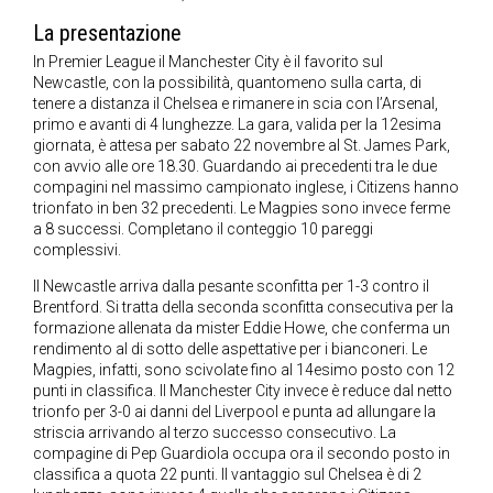
La presentazione
In Premier League il Manchester City è il favorito sul
Newcastle, con la possibilità, quantomeno sulla carta, di
tenere a distanza il Chelsea e rimanere in scia con l’Arsenal,
primo e avanti di 4 lunghezze. La gara, valida per la 12esima
giornata, è attesa per sabato 22 novembre al St. James Park,
con avvio alle ore 18.30. Guardando ai precedenti tra le due
compagini nel massimo campionato inglese, i Citizens hanno
trionfato in ben 32 precedenti. Le Magpies sono invece ferme
a 8 successi. Completano il conteggio 10 pareggi
complessivi.
Il Newcastle arriva dalla pesante sconfitta per 1-3 contro il
Brentford. Si tratta della seconda sconfitta consecutiva per la
formazione allenata da mister Eddie Howe, che conferma un
rendimento al di sotto delle aspettative per i bianconeri. Le
Magpies, infatti, sono scivolate fino al 14esimo posto con 12
punti in classifica. Il Manchester City invece è reduce dal netto
trionfo per 3-0 ai danni del Liverpool e punta ad allungare la
striscia arrivando al terzo successo consecutivo. La
compagine di Pep Guardiola occupa ora il secondo posto in
classifica a quota 22 punti. Il vantaggio sul Chelsea è di 2