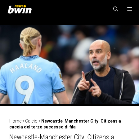
Vai
al
contenuto
MENU
Home
»
Calcio
»
Newcastle-Manchester City: Citizens a
caccia del terzo successo di fila
Newcastle-Manchester City: Citizens a