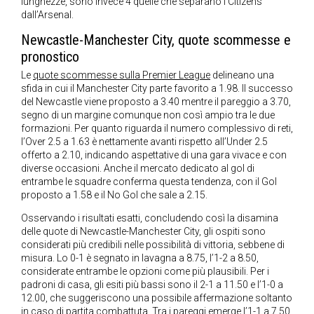
lunghezze, sono invece 4 quelle che separano i Citizens
dall’Arsenal.
Newcastle-Manchester City, quote scommesse e
pronostico
Le
quote scommesse sulla Premier League
delineano una
sfida in cui il Manchester City parte favorito a 1.98. Il successo
del Newcastle viene proposto a 3.40 mentre il pareggio a 3.70,
segno di un margine comunque non così ampio tra le due
formazioni. Per quanto riguarda il numero complessivo di reti,
l’Over 2.5 a 1.63 è nettamente avanti rispetto all’Under 2.5
offerto a 2.10, indicando aspettative di una gara vivace e con
diverse occasioni. Anche il mercato dedicato al gol di
entrambe le squadre conferma questa tendenza, con il Gol
proposto a 1.58 e il No Gol che sale a 2.15.
Osservando i risultati esatti, concludendo così la disamina
delle quote di Newcastle-Manchester City, gli ospiti sono
considerati più credibili nelle possibilità di vittoria, sebbene di
misura. Lo 0-1 è segnato in lavagna a 8.75, l’1-2 a 8.50,
considerate entrambe le opzioni come più plausibili. Per i
padroni di casa, gli esiti più bassi sono il 2-1 a 11.50 e l’1-0 a
12.00, che suggeriscono una possibile affermazione soltanto
in caso di partita combattuta. Tra i pareggi emerge l’1-1 a 7.50,