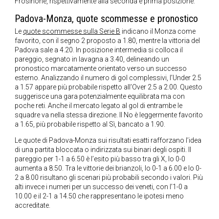
Frosinone, rispettivamente alla seconda e prima posizione.
Padova-Monza, quote scommesse e pronostico
Le
quote scommesse sulla Serie B
indicano il Monza come
favorito, con il segno 2 proposto a 1.80, mentre la vittoria del
Padova sale a 4.20. In posizione intermedia si colloca il
pareggio, segnato in lavagna a 3.40, delineando un
pronostico marcatamente orientato verso un successo
esterno. Analizzando il numero di gol complessivi, l’Under 2.5
a 1.57 appare più probabile rispetto all’Over 2.5 a 2.00. Questo
suggerisce una gara potenzialmente equilibrata ma con
poche reti. Anche il mercato legato al gol di entrambe le
squadre va nella stessa direzione. Il No è leggermente favorito
a 1.65, più probabile rispetto al Sì, bancato a 1.90.
Le quote di Padova-Monza sui risultati esatti rafforzano l’idea
di una partita bloccata o indirizzata sui binari degli ospiti. Il
pareggio per 1-1 a 6.50 è l’esito più basso tra gli X, lo 0-0
aumenta a 8.50. Tra le vittorie dei brianzoli, lo 0-1 a 6.00 e lo 0-
2 a 8.00 risultano gli scenari più probabili secondo i valori. Più
alti invece i numeri per un successo dei veneti, con l’1-0 a
10.00 e il 2-1 a 14.50 che rappresentano le ipotesi meno
accreditate.