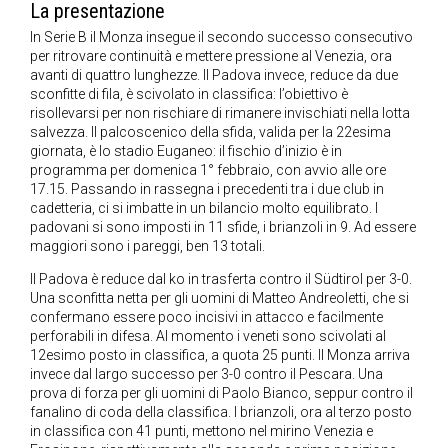
La presentazione
In Serie B il Monza insegue il secondo successo consecutivo
per ritrovare continuità e mettere pressione al Venezia, ora
avanti di quattro lunghezze. Il Padova invece, reduce da due
sconfitte di fila, è scivolato in classifica: l’obiettivo è
risollevarsi per non rischiare di rimanere invischiati nella lotta
salvezza. Il palcoscenico della sfida, valida per la 22esima
giornata, è lo stadio Euganeo: il fischio d’inizio è in
programma per domenica 1° febbraio, con avvio alle ore
17.15. Passando in rassegna i precedenti tra i due club in
cadetteria, ci si imbatte in un bilancio molto equilibrato. I
padovani si sono imposti in 11 sfide, i brianzoli in 9. Ad essere
maggiori sono i pareggi, ben 13 totali.
Il Padova è reduce dal ko in trasferta contro il Südtirol per 3-0.
Una sconfitta netta per gli uomini di Matteo Andreoletti, che si
confermano essere poco incisivi in attacco e facilmente
perforabili in difesa. Al momento i veneti sono scivolati al
12esimo posto in classifica, a quota 25 punti. Il Monza arriva
invece dal largo successo per 3-0 contro il Pescara. Una
prova di forza per gli uomini di Paolo Bianco, seppur contro il
fanalino di coda della classifica. I brianzoli, ora al terzo posto
in classifica con 41 punti, mettono nel mirino Venezia e