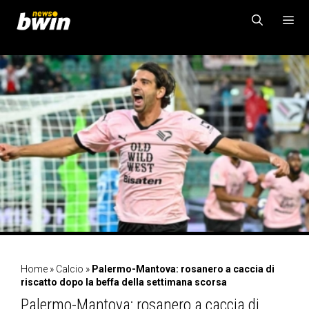
Vai
al
contenuto
MENU
Home
»
Calcio
»
Palermo-Mantova: rosanero a caccia di
riscatto dopo la beffa della settimana scorsa
Palermo-Mantova: rosanero a caccia di