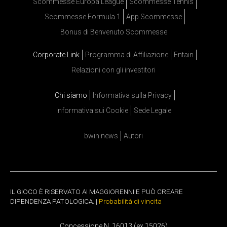
Scommesse Europa League
Scommesse Tennis
Scommesse Formula 1
App Scommesse
Bonus di Benvenuto Scommesse
Corporate Link
Programma di Affiliazione
Entain
Relazioni con gli investitori
Chi siamo
Informativa sulla Privacy
Informativa sui Cookie
Sede Legale
bwin news
Autori
IL GIOCO È RISERVATO AI MAGGIORENNI E PUÒ CREARE
DIPENDENZA PATOLOGICA. |
Probabilità di vincita
Concessione N. 16013 (ex 15026)