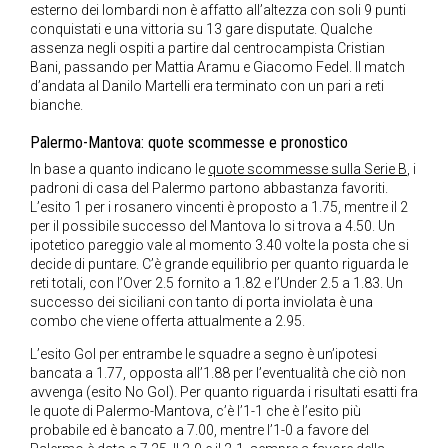
esterno dei lombardi non è affatto all’altezza con soli 9 punti
conquistati e una vittoria su 13 gare disputate. Qualche
assenza negli ospiti a partire dal centrocampista Cristian
Bani, passando per Mattia Aramu e Giacomo Fedel. Il match
d’andata al Danilo Martelli era terminato con un pari a reti
bianche.
Palermo-Mantova: quote scommesse e pronostico
In base a quanto indicano le
quote scommesse sulla Serie B
, i
padroni di casa del Palermo partono abbastanza favoriti.
L’esito 1 per i rosanero vincenti è proposto a 1.75, mentre il 2
per il possibile successo del Mantova lo si trova a 4.50. Un
ipotetico pareggio vale al momento 3.40 volte la posta che si
decide di puntare. C’è grande equilibrio per quanto riguarda le
reti totali, con l’Over 2.5 fornito a 1.82 e l’Under 2.5 a 1.83. Un
successo dei siciliani con tanto di porta inviolata è una
combo che viene offerta attualmente a 2.95.
L’esito Gol per entrambe le squadre a segno è un’ipotesi
bancata a 1.77, opposta all’1.88 per l’eventualità che ciò non
avvenga (esito No Gol). Per quanto riguarda i risultati esatti fra
le quote di Palermo-Mantova, c’è l’1-1 che è l’esito più
probabile ed è bancato a 7.00, mentre l’1-0 a favore del