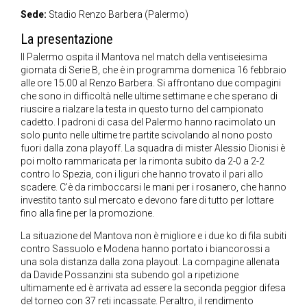
Sede:
Stadio Renzo Barbera (Palermo)
La presentazione
Il Palermo ospita il Mantova nel match della ventiseiesima
giornata di Serie B, che è in programma domenica 16 febbraio
alle ore 15.00 al Renzo Barbera. Si affrontano due compagini
che sono in difficoltà nelle ultime settimane e che sperano di
riuscire a rialzare la testa in questo turno del campionato
cadetto. I padroni di casa del Palermo hanno racimolato un
solo punto nelle ultime tre partite scivolando al nono posto
fuori dalla zona playoff. La squadra di mister Alessio Dionisi è
poi molto rammaricata per la rimonta subito da 2-0 a 2-2
contro lo Spezia, con i liguri che hanno trovato il pari allo
scadere. C’è da rimboccarsi le mani per i rosanero, che hanno
investito tanto sul mercato e devono fare di tutto per lottare
fino alla fine per la promozione.
La situazione del Mantova non è migliore e i due ko di fila subiti
contro Sassuolo e Modena hanno portato i biancorossi a
una sola distanza dalla zona playout. La compagine allenata
da Davide Possanzini sta subendo gol a ripetizione
ultimamente ed è arrivata ad essere la seconda peggior difesa
del torneo con 37 reti incassate. Peraltro, il rendimento