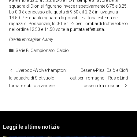
Palermo è dato a 7.25. Il 2-0 e il 2-1, sempre a favore della
squadra di Dionisi, figurano invece rispettivamente 8.75 e 8.25.
Lo 0-0 è concesso alla quota di 9.50 e il 2-2 è in lavagna a
14.50. Per quanto riguarda la possibile vittoria esterna dei
ragazzi di Possanzini, lo 0-1 e l’1-2 per i lombardi frutterebbero
nell’ordine 12.50 e 14.50 volte la puntata effettuata.
Crediti immagine: Alamy
Categorie
Serie B
,
Campionato
,
Calcio
Liverpool-Wolverhampton:
Cesena-Pisa: Calò e Ciofi
la squadra di Slot vuole
out per i romagnoli, Rus e Lind
tornare subito a vincere
assenti tra i toscani
Leggi le ultime notizie