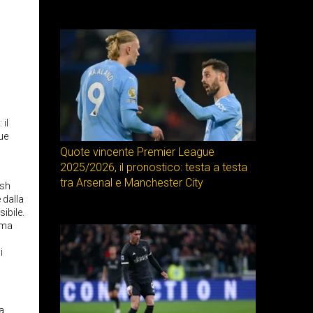
il
ue
Quote vincente Premier League
2025/2026, il pronostico: testa a testa
tra Arsenal e Manchester City
ish
 dalla
ibile.
ima
i
a