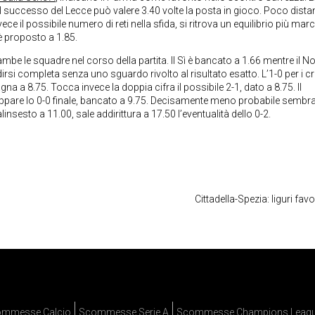
e il successo del Lecce può valere 3.40 volte la posta in gioco. Poco distan
ce il possibile numero di reti nella sfida, si ritrova un equilibrio più mar
è proposto a 1.85.
rambe le squadre nel corso della partita. Il Sì è bancato a 1.66 mentre il N
si completa senza uno sguardo rivolto al risultato esatto. L’1-0 per i cr
agna a 8.75. Tocca invece la doppia cifra il possibile 2-1, dato a 8.75. Il
le appare lo 0-0 finale, bancato a 9.75. Decisamente meno probabile semb
palinsesto a 11.00, sale addirittura a 17.50 l’eventualità dello 0-2.
Cittadella-Spezia: liguri favor
mmesse Calcio
Scommesse Serie A
Scommesse Champions Leag