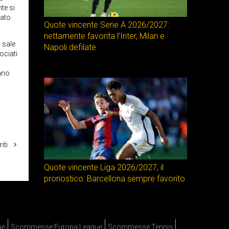
te si
cato.
Quote vincente Serie A 2026/2027:
nettamente favorita l’Inter, Milan e
o sale
Napoli defilate
ociati
rano
iti
Quote vincente Liga 2026/2027, il
pronostico: Barcellona sempre favorito
ue
Scommesse Europa League
Scommesse Tennis