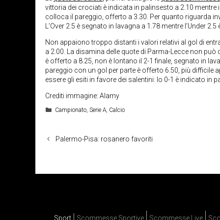
vittoria dei crociati è indicata in palinsesto a 2.10 mentr
colloca il pareggio, offerto a 3.30. Per quanto riguarda inve
L’Over 2.5 è segnato in lavagna a 1.78 mentre l’Under 2.5 
Non appaiono troppo distanti i valori relativi al gol di ent
a 2.00. La disamina delle quote di Parma-Lecce non può dir
è offerto a 8.25, non è lontano il 2-1 finale, segnato in lav
pareggio con un gol per parte è offerto 6.50, più diffici
essere gli esiti in favore dei salentini: lo 0-1 è indicato in 
Crediti immagine: Alamy
Categorie
Campionato
,
Serie A
,
Calcio
Palermo-Pisa: rosanero favoriti
Sport
Scommesse Sportive
Scommesse Live
Sco