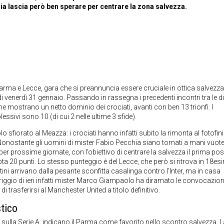
chia lascia però ben sperare per centrare la zona salvezza.
Parma e Lecce, gara che si preannuncia essere cruciale in ottica salvezza: 
 di venerdì 31 gennaio. Passando in rassegna i precedenti incontri tra le d
 mostrano un netto dominio dei crociati, avanti con ben 13 trionfi. I
ssivi sono 10 (di cui 2 nelle ultime 3 sfide).
 sfiorato al Meazza: i crociati hanno infatti subito la rimonta al fotofin
io. Nonostante gli uomini di mister Fabio Pecchia siano tornati a mani vuote
r prossime giornate, con l’obiettivo di centrare la salvezza il prima poss
ta 20 punti. Lo stesso punteggio è del Lecce, che però si ritrova in 18es
ini arrivano dalla pesante sconfitta casalinga contro l’Inter, ma in casa
riggio di ieri infatti mister Marco Giampaolo ha diramato le convocazion
 trasferirsi al Manchester United a titolo definitivo.
tico
ulla Serie A
, indicano il Parma come favorito nello scontro salvezza. L