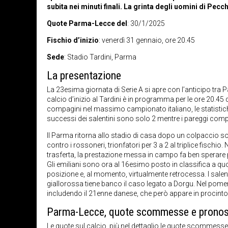
subita nei minuti finali. La grinta degli uomini di Pec
Quote Parma-Lecce del
: 30/1/2025
Fischio d’inizio
: venerdì 31 gennaio, ore 20.45
Sede
: Stadio Tardini, Parma
La presentazione
La 23esima giornata di Serie A si apre con l’anticipo tra 
calcio d’inizio al Tardini è in programma per le ore 20.45
compagini nel massimo campionato italiano, le statistiche
successi dei salentini sono solo 2 mentre i pareggi comple
Il Parma ritorna allo stadio di casa dopo un colpaccio solo
contro i rossoneri, trionfatori per 3 a 2 al triplice fisch
trasferta, la prestazione messa in campo fa ben sperare pe
Gli emiliani sono ora al 16esimo posto in classifica a quo
posizione e, al momento, virtualmente retrocessa. I salent
giallorossa tiene banco il caso legato a Dorgu. Nel pome
includendo il 21enne danese, che però appare in procinto di
Parma-Lecce, quote scommesse e pronos
Le
quote sul calcio
, più nel dettaglio le
quote scommesse s