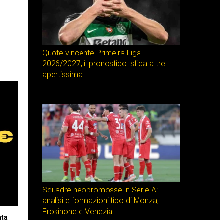
Quote vincente Primeira Liga
2026/2027, il pronostico: sfida a tre
apertissima
Squadre neopromosse in Serie A:
analisi e formazioni tipo di Monza,
Frosinone e Venezia
nta