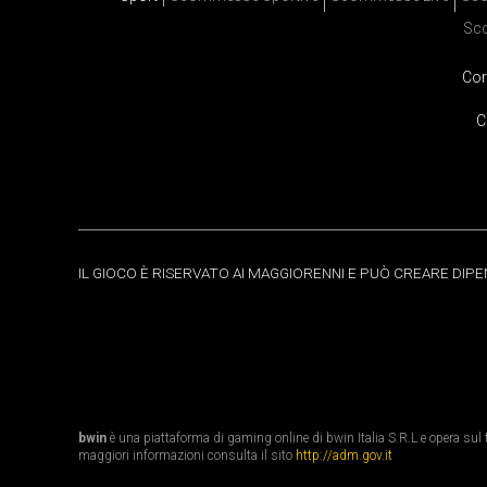
Sc
Cor
C
IL GIOCO È RISERVATO AI MAGGIORENNI E PUÒ CREARE DIP
bwin
è una piattaforma di gaming online di bwin Italia S.R.L e opera sul te
maggiori informazioni consulta il sito
http://adm.gov.it