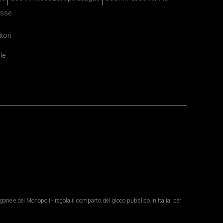
sse
itori
le
ane e dei Monopoli - regola il comparto del gioco pubblico in Italia: per