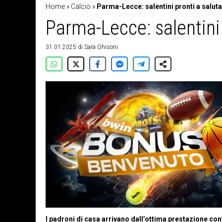
Home
»
Calcio
»
Parma-Lecce: salentini pronti a salut
Parma-Lecce: salentini
31.01.2025
di
Sara Ghisoni
I padroni di casa arrivano dall’ottima prestazione con