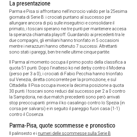
La presentazione
Parma e Pisa si affrontano nell’incrocio valido per la 25esima
giornata di Serie B: i crociati puntano al successo per
allungare ancora di più sulle inseguitrici e consolidare il
primato, i toscani sperano nei tre punti per mantenere accesa
la speranza chiamata playoff. Guardando ai precedenti tra le
due compagini, gli emiliani hanno trionfato in 5 occasioni
mentre i nerazzurri hanno ottenuto 7 successi. Altrettanti
sono stati i pareggi, ben tre nelle ultime cinque partite.
Il Parma al momento occupa il primo posto della classifica a
quota 51 punti. Dopo l’inatteso ko nel derby contro il Modena
(perso per 3 a 0), i crociati di Fabio Pecchia hanno trionfato
sul Venezia, diretta concorrente per la promozione, e sul
Cittadella. Il Pisa occupa invece la decima posizione a quota
30 punti. I toscani sono reduci dal successo per 2 a 0 contro
la Sampdoria, nei due match precedenti sono però arrivati
stop preoccupanti: prima il ko casalingo contro lo Spezia (in
corsa per salvarsi) e in seguito il pareggio fuori casa (1-1)
contro il Cosenza.
Parma-Pisa, quote scommesse e pronostico
Il palinsesto e i
numeri delle scommesse sulla Serie B