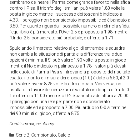
sembrano delineare il Parma come grande favorito nella sfida
contro il Pisa. Il trionfo degli emiliani può valere 1.80 volte la
posta in gioco mentre il successo dei toscani è indicato a
4.33. Il pareggio non è considerato impossibile ed è bancato a
3.50. Per quanto riguarda il possibile numero di reti nella sfida,
l’equilibrio è più marcato: l’Over 2.5 è proposto a 1.98 mentre
l’Under 2.5, considerato più probabile, è offerto a 1.71.
Spulciando il mercato relativo al gol di entrambe le squadre,
non cambia la situazione di parità e la differenza tra le due
opzioni è minima. Il Sì può valere 1.90 volte la posta in gioco
mentre il No è indicato in palinsesto a 1.78. I valori più elevati
nelle quote di Parma-Pisa si ritrovano a proposito del risultato
esatto: il trionfo di misura dei crociati (1-0) è dato a 6.50, il 2-0
può valere invece 8.25 volte la cifra giocata. Viceversa, un
risultato in favore dei nerazzurri è valutato in doppia cifra: lo 0-
1 è offerto a 11.00 mentre lo 0-2 è bancato addirittura a 20.00.
Il pareggio con una rete per parte non è considerato
impossibile ed è proposto a 7.00. Più arduo lo 0-0 al termine
dei 90 minuti di gioco, offerto a 8.75.
Crediti immagine: Alamy
Categorie
Serie B
,
Campionato
,
Calcio