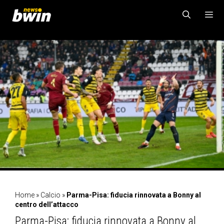
Vai
al
contenuto
MENU
Home
»
Calcio
»
Parma-Pisa: fiducia rinnovata a Bonny al
centro dell’attacco
Parma-Pisa: fiducia rinnovata a Bonny al