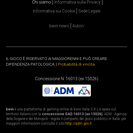
Chi siamo
Informativa sulla Privacy
Informativa sui Cookie
Sede Legale
bwin news
Autori
IL GIOCO È RISERVATO AI MAGGIORENNI E PUÒ CREARE
DIPENDENZA PATOLOGICA. |
Probabilità di vincita
Concessione N. 16013 (ex 15026)
bwin
è una piattaforma di gaming online di bwin Italia S.R.L e opera sul
territorio italiano con la
concessione GAD 16013 (ex 15026)
. ADM - Agenzia
delle Dogane e dei Monopoli - regola il comparto del gioco pubblico in Italia: per
maggiori informazioni consulta il sito
http://adm.gov.it