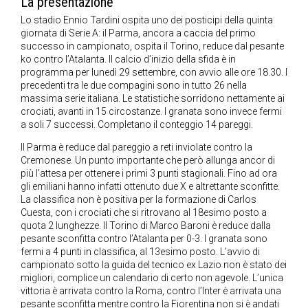
La presentazione
Lo stadio Ennio Tardini ospita uno dei posticipi della quinta
giornata di Serie A: il Parma, ancora a caccia del primo
successo in campionato, ospita il Torino, reduce dal pesante
ko contro l’Atalanta. Il calcio d’inizio della sfida è in
programma per lunedì 29 settembre, con avvio alle ore 18.30. I
precedenti tra le due compagini sono in tutto 26 nella
massima serie italiana. Le statistiche sorridono nettamente ai
crociati, avanti in 15 circostanze. I granata sono invece fermi
a soli 7 successi. Completano il conteggio 14 pareggi.
Il Parma è reduce dal pareggio a reti inviolate contro la
Cremonese. Un punto importante che però allunga ancor di
più l’attesa per ottenere i primi 3 punti stagionali. Fino ad ora
gli emiliani hanno infatti ottenuto due X e altrettante sconfitte.
La classifica non è positiva per la formazione di Carlos
Cuesta, con i crociati che si ritrovano al 18esimo posto a
quota 2 lunghezze. Il Torino di Marco Baroni è reduce dalla
pesante sconfitta contro l’Atalanta per 0-3. I granata sono
fermi a 4 punti in classifica, al 13esimo posto. L’avvio di
campionato sotto la guida del tecnico ex Lazio non è stato dei
migliori, complice un calendario di certo non agevole. L’unica
vittoria è arrivata contro la Roma, contro l’Inter è arrivata una
pesante sconfitta mentre contro la Fiorentina non si è andati