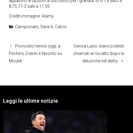
appaiono le opzioni di successo per i granata: lo 0-1 è dato a
8.75, l’1-2 sale a 11.50.
Crediti immagine: Alamy
Categorie
Campionato
,
Serie A
,
Calcio
Pronostici tennis oggi: a
Genoa-Lazio: biancocelesti
Pechino Zverev è favorito su
chiamati al riscatto dopo la
Moutet
delusione nel derby
Leggi le ultime notizie