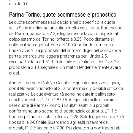
oltre lo 0-0.
Parma-Torino, quote scommesse e pronostico
Le
quote scommesse sul calcio
e nello specifico le
quote
sulla Serie A
indicano una sfida molto equilibrata. Il successo
del Parma, bancato a 2.2, è leggermente favorito rispetto al
colpo esterno del Torino, offerto a 3.25. Poco distante si
colloca il pareggio, offerto a 3.10. Guardando al mercato
Under/Over 2.5 a proposito del numero di gol nel corso della
partita, emerge una leggera preferenza per l’Under 2.5,
eventualità data a 1.61. Più difficile è il verificarsi dell’Over 2.5,
proposto a 2.10, segnale di un match tendenzialmente avaro
di gol.
Anche il mercato Gol/No Gol riflette questo indirizzo di gara,
con il No avanti rispetto al Sì, a conferma di possibili difficoltà
realizzative. Le due eventualità sono indicate in palinsesto
rispettivamente a 1.77 e 1.87. Proseguendo nella disamina
delle quote di Parma-Torino, i risultati esatti più probabili
confermano uno scenario di sostanziale equilibrio. L’1-1 è
l’ipotesi più accreditata, offerta a 6.25. Sale leggermente a 7.75
il possibile 0-0 finale. Guardando agli esiti in favore dei
crociati, l’1-0 è bancato a 7.00. Più elevate ma non trascurabili