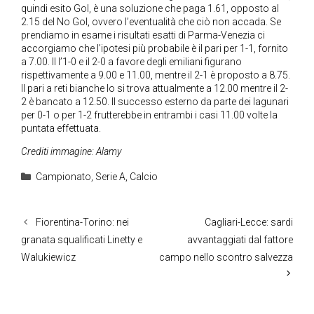
quindi esito Gol, è una soluzione che paga 1.61, opposto al
2.15 del No Gol, ovvero l’eventualità che ciò non accada. Se
prendiamo in esame i risultati esatti di Parma-Venezia ci
accorgiamo che l’ipotesi più probabile è il pari per 1-1, fornito
a 7.00. Il l’1-0 e il 2-0 a favore degli emiliani figurano
rispettivamente a 9.00 e 11.00, mentre il 2-1 è proposto a 8.75.
Il pari a reti bianche lo si trova attualmente a 12.00 mentre il 2-
2 è bancato a 12.50. Il successo esterno da parte dei lagunari
per 0-1 o per 1-2 frutterebbe in entrambi i casi 11.00 volte la
puntata effettuata.
Crediti immagine: Alamy
Categorie
Campionato
,
Serie A
,
Calcio
Fiorentina-Torino: nei
Cagliari-Lecce: sardi
granata squalificati Linetty e
avvantaggiati dal fattore
Walukiewicz
campo nello scontro salvezza