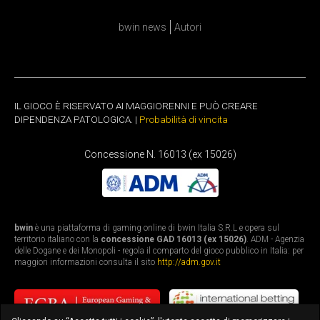
bwin news
Autori
IL GIOCO È RISERVATO AI MAGGIORENNI E PUÒ CREARE
DIPENDENZA PATOLOGICA. |
Probabilità di vincita
Concessione N. 16013 (ex 15026)
bwin
è una piattaforma di gaming online di bwin Italia S.R.L e opera sul
territorio italiano con la
concessione GAD 16013 (ex 15026)
. ADM - Agenzia
delle Dogane e dei Monopoli - regola il comparto del gioco pubblico in Italia: per
maggiori informazioni consulta il sito
http://adm.gov.it