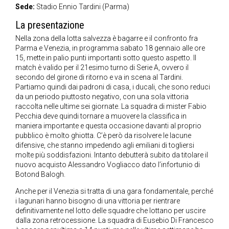
Sede:
Stadio Ennio Tardini (Parma)
La presentazione
Nella zona della lotta salvezza è bagarre e il confronto fra
Parma e Venezia, in programma sabato 18 gennaio alle ore
15, mette in palio punti importanti sotto questo aspetto. Il
match è valido per il 21esimo turno di Serie A, ovvero il
secondo del girone di ritorno e va in scena al Tardini.
Partiamo quindi dai padroni di casa, i ducali, che sono reduci
da un periodo piuttosto negativo, con una sola vittoria
raccolta nelle ultime sei giornate. La squadra di mister Fabio
Pecchia deve quindi tornare a muovere la classifica in
maniera importante e questa occasione davanti al proprio
pubblico è molto ghiotta. C’è però da risolvere le lacune
difensive, che stanno impedendo agli emiliani di togliersi
molte più soddisfazioni. Intanto debutterà subito da titolare il
nuovo acquisto Alessandro Vogliacco dato l’infortunio di
Botond Balogh.
Anche per il Venezia si tratta di una gara fondamentale, perché
i lagunari hanno bisogno di una vittoria per rientrare
definitivamente nel lotto delle squadre che lottano per uscire
dalla zona retrocessione. La squadra di Eusebio Di Francesco