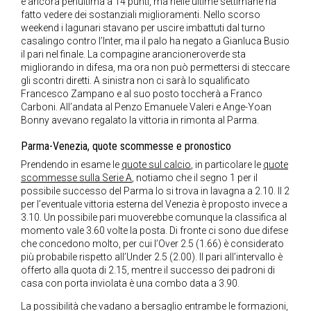
è ancora penultima a 14 punti, ma nelle ultime settimane ha
fatto vedere dei sostanziali miglioramenti. Nello scorso
weekend i lagunari stavano per uscire imbattuti dal turno
casalingo contro l’Inter, ma il palo ha negato a Gianluca Busio
il pari nel finale. La compagine arancioneroverde sta
migliorando in difesa, ma ora non può permettersi di steccare
gli scontri diretti. A sinistra non ci sarà lo squalificato
Francesco Zampano e al suo posto toccherà a Franco
Carboni. All’andata al Penzo Emanuele Valeri e Ange-Yoan
Bonny avevano regalato la vittoria in rimonta al Parma.
Parma-Venezia, quote scommesse e pronostico
Prendendo in esame le
quote sul calcio
, in particolare le
quote
scommesse sulla Serie A
, notiamo che il segno 1 per il
possibile successo del Parma lo si trova in lavagna a 2.10. Il 2
per l’eventuale vittoria esterna del Venezia è proposto invece a
3.10. Un possibile pari muoverebbe comunque la classifica al
momento vale 3.60 volte la posta. Di fronte ci sono due difese
che concedono molto, per cui l’Over 2.5 (1.66) è considerato
più probabile rispetto all’Under 2.5 (2.00). Il pari all’intervallo è
offerto alla quota di 2.15, mentre il successo dei padroni di
casa con porta inviolata è una combo data a 3.90.
La possibilità che vadano a bersaglio entrambe le formazioni,