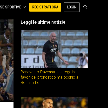
SE SPORTIVE
REGISTRATI ORA
LOGIN
Leggi le ultime notizie
Benevento-Ravenna: la strega ha i
favori del pronostico ma occhio a
Ronaldinho