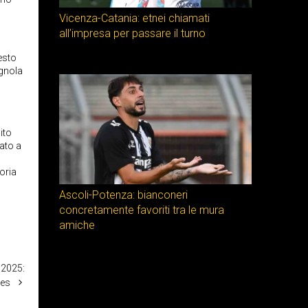
Vicenza-Catania: etnei chiamati
all’impresa per passare il turno
esto
ignola
ito
cato a
toria
Ascoli-Potenza: bianconeri
concretamente favoriti tra le mura
amiche
/2025:
res