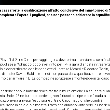
n cassaforte la qualificazione all’atto conclusivo del mini-torneo di 
ompletare l’opera. I pugliesi, che non possono schierare lo squalifi
 Playoff di Serie C, ma per raggiungerla deve prima archiviare la semifina
ugliese all’Adriatico dopo aver vinto per 1-4 la gara d’andata in trasferta
 e concretizzato con le doppiette di Lorenzo Meazzi e Riccardo Tonin,
e di mister Davide Baldini è quindi a un passo dalla qualificazione e deve
urno per arrivare in B. La compagine abruzzese affronterebbe in tal caso 
inazione dopo la batosta rimediata tra le mura amiche. La squadra guid
ta Under 23 nel turno precedente, non è riuscita a ripetersi e è caduta so
situazione era arrivata l’espulsione di Galo Capomaggio, che quindi è
iesi sono in calo e lo dimostra il fatto che abbiano vinto solo in una dell
e tutto per concludere nel migliore dei modi. Queste due compagini si s