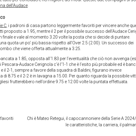
una dell’Audace
.
ico
ie C
, i padroni di casa partono leggermente favoriti per vincere anche qu
tti proposto a 1.95, mentre il 2 per il possibile successo dell’Audace Cer
n finale e vale al momento 3.20 volte la posta che si decide di puntare.
 una quota un po’ più bassa rispetto all’Over 2.5 (2.00). Un successo dei
 combo che viene offerta attualmente a 3.25.
ancata a 1.85, opposta all’1.83 per l’eventualità che ciò non avvenga (es
 di Pescara-Audace Cerignola c’è l’1-1 che è l’esito più probabile ed è ban
0 e il 2-1, sempre a favore della squadra di Baldini, figurano invece
di 8.75 e il 2-2 è in lavagna a 15.00. Per quanto riguarda la possibile vit
gliesi frutterebbero nell’ordine 9.75 e 12.00 volte la puntata effettuata.
favoriti
Chi è Mateo Retegui, il capocannoniere della Serie A 2024
le caratteristiche, la carriera, il palma