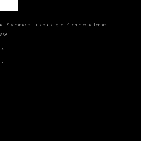
ue
Scommesse Europa League
Scommesse Tennis
sse
itori
le