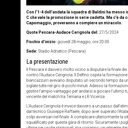
Con l’1-4 dell’andata la squadra di Baldini ha messo i
C che vale la promozione in serie cadetta. Ma c’è da c
Capomaggio, proveranno a compiere un miracolo.
Quote Pescara-Audace Cerignola del:
27/5/2024
Fischio d’inizio:
giovedì 28 maggio, ore 20.00
Sede:
Stadio Adriatico (Pescara)
La presentazione
Il Pescara è davvero molto vicino a disputare la finale dei
contro l’Audace Cerignola. Il Delfino ospita la formazione p
biancazzurri avevano disputato un secondo tempo da urlo
siglate tutte nel giro di pochi minuti. Adesso la formazion
gestire l’ampio vantaggio per andarsi a giocare l’ultimo t
vincente del match tra Ternana e LR Vicenza.
L’Audace Cerignola è invece davvero a un passo dall’elim
dal tecnico Giuseppe Raffaele, dopo aver superato l’Atalan
colpi avversari nel finale. A complicare ulteriormente la 
squalificato per questa gara di ritorno. Sicuramente i pugl
ultime sei uscite stagionali, ma vorranno ugualmente dar