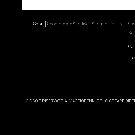
Sport
Scommesse Sportive
Scommesse Live
Sco
Sc
Cor
C
IL GIOCO È RISERVATO AI MAGGIORENNI E PUÒ CREARE DIP