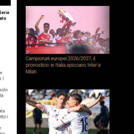
Serie
cato
Campionati europei 2026/2027, il
pronostico: in Italia spiccano Inter e
Milan
le
. I
 solo
la
ata
tto i
e
ono