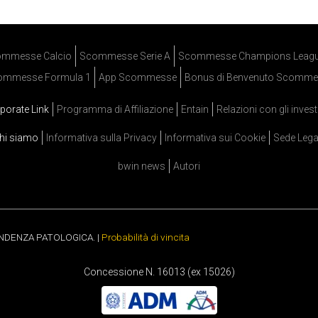
mmesse Calcio
Scommesse Serie A
Scommesse Champions Leag
ommesse Formula 1
App Scommesse
Bonus di Benvenuto Scomme
porate Link
Programma di Affiliazione
Entain
Relazioni con gli invest
hi siamo
Informativa sulla Privacy
Informativa sui Cookie
Sede Lega
bwin news
Autori
ENDENZA PATOLOGICA. |
Probabilità di vincita
Concessione N. 16013 (ex 15026)