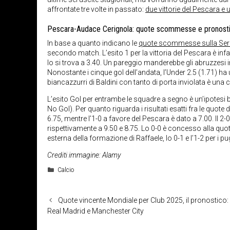
affrontate tre volte in passato:
due vittorie del Pescara e 
Pescara-Audace Cerignola:
quote scommesse e pronost
In base a quanto indicano le
quote scommesse sulla Ser
secondo match. L’esito 1 per la vittoria del Pescara è infa
lo si trova a 3.40. Un pareggio manderebbe gli abruzzesi i
Nonostante i cinque gol dell’andata, l’Under 2.5 (1.71) ha
biancazzurri di Baldini con tanto di porta inviolata è una
L’esito Gol per entrambe le squadre a segno è un’ipotesi b
No Gol). Per quanto riguarda i risultati esatti fra le quote
6.75, mentre l’1-0 a favore del Pescara è dato a 7.00. Il 2-
rispettivamente a 9.50 e 8.75. Lo 0-0 è concesso alla quota 
esterna della formazione di Raffaele, lo 0-1 e l’1-2 per i pu
Crediti immagine: Alamy
Categorie
Calcio
Quote vincente Mondiale per Club 2025, il pronostico: 
Real Madrid e Manchester City