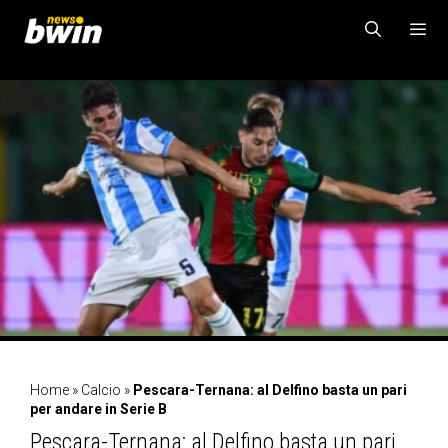
Vai
al
contenuto
MENU
Home
»
Calcio
»
Pescara-Ternana: al Delfino basta un pari
per andare in Serie B
Pescara-Ternana: al Delfino basta un pari