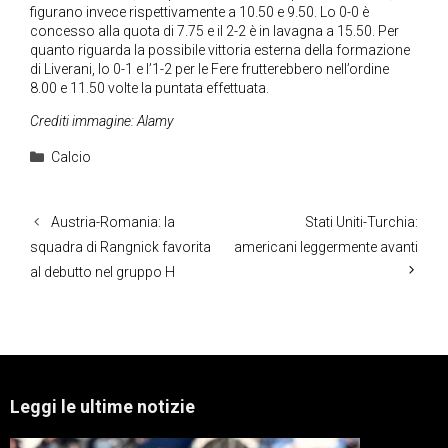
figurano invece rispettivamente a 10.50 e 9.50. Lo 0-0 è
concesso alla quota di 7.75 e il 2-2 è in lavagna a 15.50. Per
quanto riguarda la possibile vittoria esterna della formazione
di Liverani, lo 0-1 e l’1-2 per le Fere frutterebbero nell’ordine
8.00 e 11.50 volte la puntata effettuata.
Crediti immagine: Alamy
Categorie
Calcio
Austria-Romania: la
Stati Uniti-Turchia:
squadra di Rangnick favorita
americani leggermente avanti
al debutto nel gruppo H
Leggi le ultime notizie