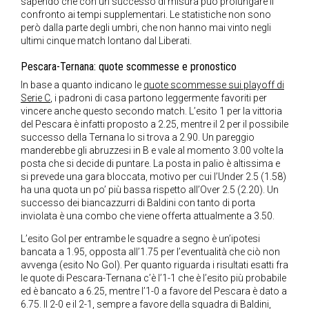
sapendo che con un successo di misura può prolungare il
confronto ai tempi supplementari. Le statistiche non sono
però dalla parte degli umbri, che non hanno mai vinto negli
ultimi cinque match lontano dal Liberati.
Pescara-Ternana:
quote scommesse e pronostico
In base a quanto indicano le
quote scommesse sui playoff di
Serie C
, i padroni di casa partono leggermente favoriti per
vincere anche questo secondo match. L’esito 1 per la vittoria
del Pescara è infatti proposto a 2.25, mentre il 2 per il possibile
successo della Ternana lo si trova a 2.90. Un pareggio
manderebbe gli abruzzesi in B e vale al momento 3.00 volte la
posta che si decide di puntare. La posta in palio è altissima e
si prevede una gara bloccata, motivo per cui l’Under 2.5 (1.58)
ha una quota un po’ più bassa rispetto all’Over 2.5 (2.20). Un
successo dei biancazzurri di Baldini con tanto di porta
inviolata è una combo che viene offerta attualmente a 3.50.
L’esito Gol per entrambe le squadre a segno è un’ipotesi
bancata a 1.95, opposta all’1.75 per l’eventualità che ciò non
avvenga (esito No Gol). Per quanto riguarda i risultati esatti fra
le quote di Pescara-Ternana c’è l’1-1 che è l’esito più probabile
ed è bancato a 6.25, mentre l’1-0 a favore del Pescara è dato a
6.75. Il 2-0 e il 2-1, sempre a favore della squadra di Baldini,