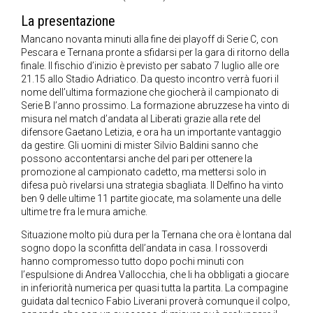
La presentazione
Mancano novanta minuti alla fine dei playoff di Serie C, con
Pescara e Ternana pronte a sfidarsi per la gara di ritorno della
finale. Il fischio d’inizio è previsto per sabato 7 luglio alle ore
21.15 allo Stadio Adriatico. Da questo incontro verrà fuori il
nome dell’ultima formazione che giocherà il campionato di
Serie B l’anno prossimo. La formazione abruzzese ha vinto di
misura nel match d’andata al Liberati grazie alla rete del
difensore Gaetano Letizia, e ora ha un importante vantaggio
da gestire. Gli uomini di mister Silvio Baldini sanno che
possono accontentarsi anche del pari per ottenere la
promozione al campionato cadetto, ma mettersi solo in
difesa può rivelarsi una strategia sbagliata. Il Delfino ha vinto
ben 9 delle ultime 11 partite giocate, ma solamente una delle
ultime tre fra le mura amiche.
Situazione molto più dura per la Ternana che ora è lontana dal
sogno dopo la sconfitta dell’andata in casa. I rossoverdi
hanno compromesso tutto dopo pochi minuti con
l’espulsione di Andrea Vallocchia, che li ha obbligati a giocare
in inferiorità numerica per quasi tutta la partita. La compagine
guidata dal tecnico Fabio Liverani proverà comunque il colpo,