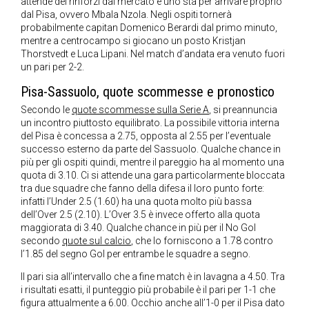
attende dei rinforzi dal mercato e uno sta per arrivare proprio
dal Pisa, ovvero Mbala Nzola. Negli ospiti tornerà
probabilmente capitan Domenico Berardi dal primo minuto,
mentre a centrocampo si giocano un posto Kristjan
Thorstvedt e Luca Lipani. Nel match d’andata era venuto fuori
un pari per 2-2.
Pisa-Sassuolo, quote scommesse e pronostico
Secondo le
quote scommesse sulla Serie A
, si preannuncia
un incontro piuttosto equilibrato. La possibile vittoria interna
del Pisa è concessa a 2.75, opposta al 2.55 per l’eventuale
successo esterno da parte del Sassuolo. Qualche chance in
più per gli ospiti quindi, mentre il pareggio ha al momento una
quota di 3.10. Ci si attende una gara particolarmente bloccata
tra due squadre che fanno della difesa il loro punto forte:
infatti l’Under 2.5 (1.60) ha una quota molto più bassa
dell’Over 2.5 (2.10). L’Over 3.5 è invece offerto alla quota
maggiorata di 3.40. Qualche chance in più per il No Gol
secondo
quote sul calcio
, che lo forniscono a 1.78 contro
l’1.85 del segno Gol per entrambe le squadre a segno.
Il pari sia all’intervallo che a fine match è in lavagna a 4.50. Tra
i risultati esatti, il punteggio più probabile è il pari per 1-1 che
figura attualmente a 6.00. Occhio anche all’1-0 per il Pisa dato