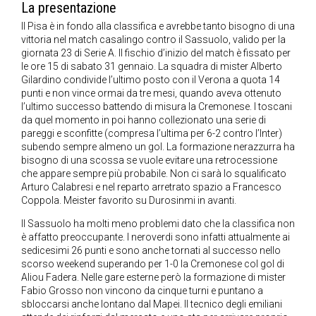
La presentazione
Il Pisa è in fondo alla classifica e avrebbe tanto bisogno di una
vittoria nel match casalingo contro il Sassuolo, valido per la
giornata 23 di Serie A. Il fischio d’inizio del match è fissato per
le ore 15 di sabato 31 gennaio. La squadra di mister Alberto
Gilardino condivide l’ultimo posto con il Verona a quota 14
punti e non vince ormai da tre mesi, quando aveva ottenuto
l’ultimo successo battendo di misura la Cremonese. I toscani
da quel momento in poi hanno collezionato una serie di
pareggi e sconfitte (compresa l’ultima per 6-2 contro l’Inter)
subendo sempre almeno un gol. La formazione nerazzurra ha
bisogno di una scossa se vuole evitare una retrocessione
che appare sempre più probabile. Non ci sarà lo squalificato
Arturo Calabresi e nel reparto arretrato spazio a Francesco
Coppola. Meister favorito su Durosinmi in avanti.
Il Sassuolo ha molti meno problemi dato che la classifica non
è affatto preoccupante. I neroverdi sono infatti attualmente ai
sedicesimi 26 punti e sono anche tornati al successo nello
scorso weekend superando per 1-0 la Cremonese col gol di
Aliou Fadera. Nelle gare esterne però la formazione di mister
Fabio Grosso non vincono da cinque turni e puntano a
sbloccarsi anche lontano dal Mapei. Il tecnico degli emiliani