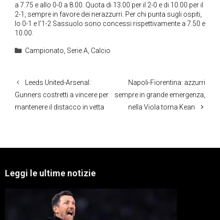
a 7.75 e allo 0-0 a 8.00. Quota di 13.00 per il 2-0 e di 10.00 per il
2-1, sempre in favore dei nerazzurri. Per chi punta sugli ospiti,
lo 0-1 e l’1-2 Sassuolo sono concessi rispettivamente a 7.50 e
10.00.
Categorie
Campionato
,
Serie A
,
Calcio
Leeds United-Arsenal:
Napoli-Fiorentina: azzurri
Gunners costretti a vincere per
sempre in grande emergenza,
mantenere il distacco in vetta
nella Viola torna Kean
Leggi le ultime notizie