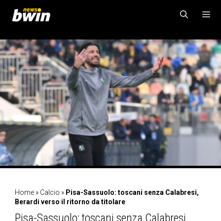
Vai
al
contenuto
MENU
Home
»
Calcio
»
Pisa-Sassuolo: toscani senza Calabresi,
Berardi verso il ritorno da titolare
Pisa-Sassuolo: toscani senza Calabresi,