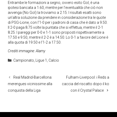
Entrambe le formazioni a segno, ovvero esito Gol, è una
ipotesi bancata a 1.60, mentre per l’eventualità che ciò non
avvenga (No Gol) la troviamo a 2.15. I risultati esatti sono
un’altra soluzione da prendere in considerazione tra le quote
di PSG-Lione, con l’1-0 per i padroni di casa che è dato a 9.50.
Il 2-0 paga 8.75 volte la puntata che si effettua, mentre il 2-1
8.25. I pareggi per 0-0 e 1-1 sono proposti rispettivamente a
17.50 e 9.50, mentre il 2-2 è a 14.50. Lo 0-1 a favore del Lione è
alla quota di 19.50 e l’1-2 a 17.50.
Crediti immagine: Alamy
Categorie
Campionato
,
Ligue 1
,
Calcio
Real Madrid-Barcellona:
Fulham-Liverpool: i Reds a
merengues vicinissime alla
caccia del riscatto dopo il ko
conquista della Liga
con il Crystal Palace