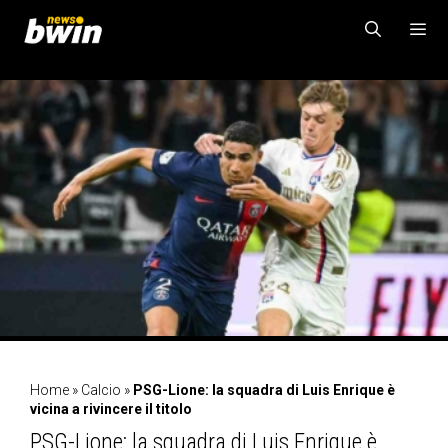
Vai
al
contenuto
MENU
Home
»
Calcio
»
PSG-Lione: la squadra di Luis Enrique è
vicina a rivincere il titolo
PSG-Lione: la squadra di Luis Enrique è