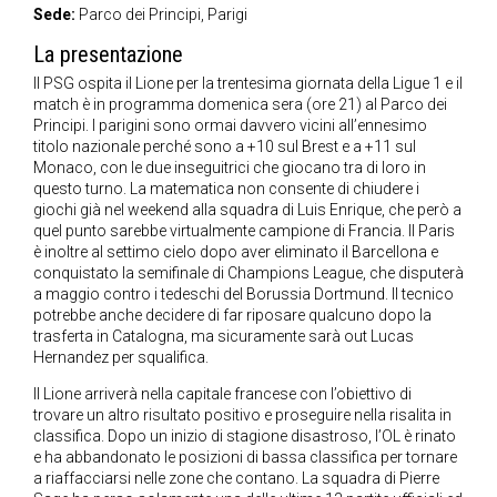
Sede:
Parco dei Principi, Parigi
La presentazione
Il PSG ospita il Lione per la trentesima giornata della Ligue 1 e il
match è in programma domenica sera (ore 21) al Parco dei
Principi. I parigini sono ormai davvero vicini all’ennesimo
titolo nazionale perché sono a +10 sul Brest e a +11 sul
Monaco, con le due inseguitrici che giocano tra di loro in
questo turno. La matematica non consente di chiudere i
giochi già nel weekend alla squadra di Luis Enrique, che però a
quel punto sarebbe virtualmente campione di Francia. Il Paris
è inoltre al settimo cielo dopo aver eliminato il Barcellona e
conquistato la semifinale di Champions League, che disputerà
a maggio contro i tedeschi del Borussia Dortmund. Il tecnico
potrebbe anche decidere di far riposare qualcuno dopo la
trasferta in Catalogna, ma sicuramente sarà out Lucas
Hernandez per squalifica.
Il Lione arriverà nella capitale francese con l’obiettivo di
trovare un altro risultato positivo e proseguire nella risalita in
classifica. Dopo un inizio di stagione disastroso, l’OL è rinato
e ha abbandonato le posizioni di bassa classifica per tornare
a riaffacciarsi nelle zone che contano. La squadra di Pierre