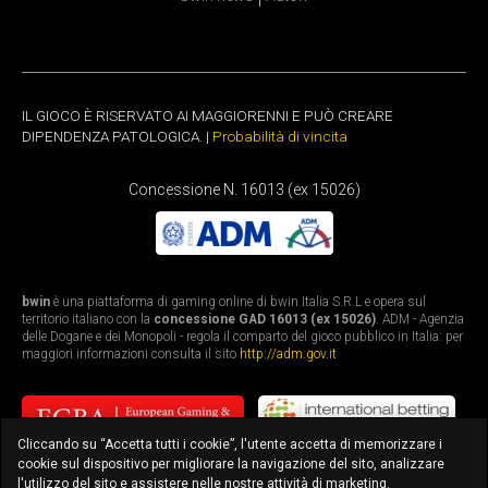
IL GIOCO È RISERVATO AI MAGGIORENNI E PUÒ CREARE
DIPENDENZA PATOLOGICA. |
Probabilità di vincita
Concessione N. 16013 (ex 15026)
bwin
è una piattaforma di gaming online di bwin Italia S.R.L e opera sul
territorio italiano con la
concessione GAD 16013 (ex 15026)
. ADM - Agenzia
delle Dogane e dei Monopoli - regola il comparto del gioco pubblico in Italia: per
maggiori informazioni consulta il sito
http://adm.gov.it
Cliccando su “Accetta tutti i cookie”, l'utente accetta di memorizzare i
cookie sul dispositivo per migliorare la navigazione del sito, analizzare
l'utilizzo del sito e assistere nelle nostre attività di marketing.