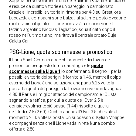
Sage ha perso solamente una delle ultime 13 partite ufficiali ed
è reduce da quatto vittorie e un pareggio in campionato.
Grazie all’incredibile vittoria in rimonta per 4-3 sul Brest, ora
Lacazette e compagni sono balzati al settimo posto e vedono
molto vicino il quinto. Il Lione non avrà a disposizione il
terzino argentino Nicolas Tagliafico, squalificato dopo il
rosso nell’ultimo turno, ma ritrova il centrale croato Duje
Caleta-Car.
PSG-Lione, quote scommesse e pronostico
Il Paris Saint-Germain gode chiaramente dei favori del
pronostico per questo turno casalingo e le
quote
scommesse sulla Ligue 1
lo confermano. Il segno 1 per la
possibile vittoria dei parigini è fornito a 1.46, mentre il colpo
esterno del Lione è una soluzione che paga 6.25 volte la
posta. La quota del pareggio la troviamo invece in lavagna a
4.80. Il Paris è il miglior attacco del campionato e l’OL sta
segnando a raffica, per cui la quota dell’Over 2.5 è
considerevolmente più bassa (1.44) rispetto a quella
dell’Under 2.5 (2.60). Occhio anche all’Over 3.5 che vale al
momento 2.10 volte la posta. Un successo di Kylian Mbappé
e compagni senza che il Lione vada in rete è una combo
offerta a 2.80..