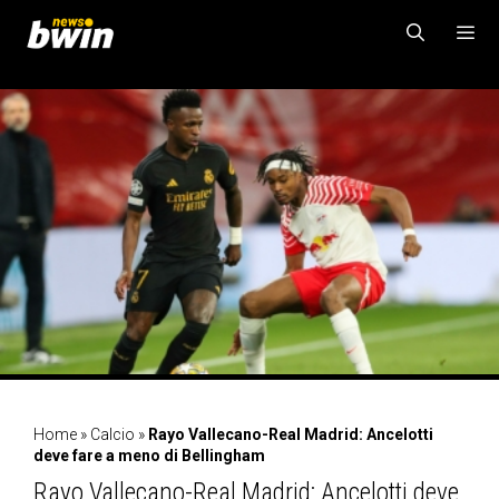
Vai
al
contenuto
MENU
Home
»
Calcio
»
Rayo Vallecano-Real Madrid: Ancelotti
deve fare a meno di Bellingham
Rayo Vallecano-Real Madrid: Ancelotti deve