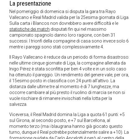
La presentazione
Nel pomeriggio di domenica si disputa la gara tra Rayo
Vallecano e Real Madrid valida per la 25esima giornata di Liga.
Sulla carta i Blancos non dovrebbero avere difficoltà e le
statistiche dei match
disputati fin qui nel massimo
campionato spagnolo danno loro ragione, con ben 31
successi. I trionfi della compagine di casa sono invece solo 6
mentre i pareggi sono stati complessivamente 4.
Il Rayo Vallecano è reduce da un periodo di forma disastroso:
nelle ultime cinque giornate di Liga, la compagine allenata da
Inigo Pérez è stata sconfitta per ben 4 volte e in un solo caso
ha ottenuto il pareggio. Un rendimento del genere vale, per ora,
il 15esimo posto in classifica con 24 punti all’attivo. La
distanza dalle ultime tre al momento è di 7 lunghezze, ma
occorre cambiare al più presto il ruolino di marcia se non si
vuole rischiare di rimanere invischiati nella lotta per la
salvezza.
Viceversa, il Real Madrid domina la Liga a quota 61 punti: +5
sul Girona, al secondo posto, e +7 sul Barcellona, al
momento terzo (ma i blaugrana hanno già giocato questo
turno, dunque il Real potrebbe potenzialmente salire a +10). La
formazione guidata da Carlo Ancelotti è però al centro della