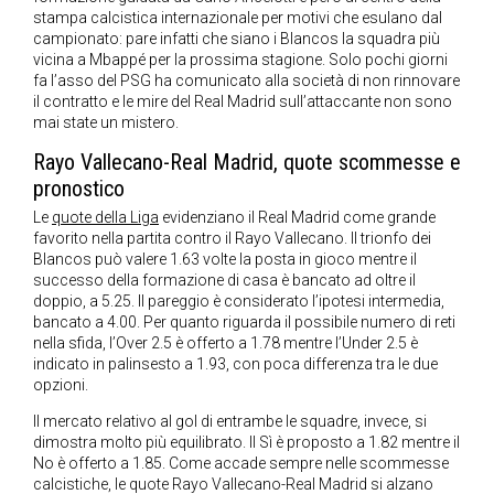
stampa calcistica internazionale per motivi che esulano dal
campionato: pare infatti che siano i Blancos la squadra più
vicina a Mbappé per la prossima stagione. Solo pochi giorni
fa l’asso del PSG ha comunicato alla società di non rinnovare
il contratto e le mire del Real Madrid sull’attaccante non sono
mai state un mistero.
Rayo Vallecano-Real Madrid, quote scommesse e
pronostico
Le
quote della Liga
evidenziano il Real Madrid come grande
favorito nella partita contro il Rayo Vallecano. Il trionfo dei
Blancos può valere 1.63 volte la posta in gioco mentre il
successo della formazione di casa è bancato ad oltre il
doppio, a 5.25. Il pareggio è considerato l’ipotesi intermedia,
bancato a 4.00. Per quanto riguarda il possibile numero di reti
nella sfida, l’Over 2.5 è offerto a 1.78 mentre l’Under 2.5 è
indicato in palinsesto a 1.93, con poca differenza tra le due
opzioni.
Il mercato relativo al gol di entrambe le squadre, invece, si
dimostra molto più equilibrato. Il Sì è proposto a 1.82 mentre il
No è offerto a 1.85. Come accade sempre nelle scommesse
calcistiche, le quote Rayo Vallecano-Real Madrid si alzano