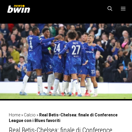
Vai
al
contenuto
MENU
Home
»
Calcio
»
Real Betis-Chelsea: finale di Conference
League con i Blues favoriti
Real Betis-Chelsea: finale di Conference