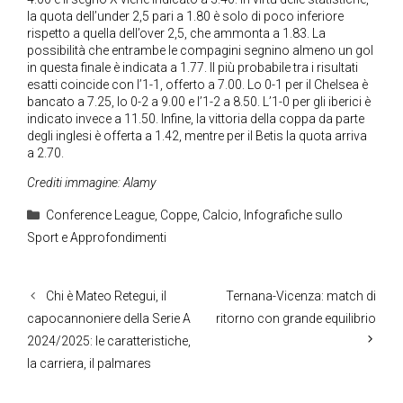
la quota dell’under 2,5 pari a 1.80 è solo di poco inferiore
rispetto a quella dell’over 2,5, che ammonta a 1.83. La
possibilità che entrambe le compagini segnino almeno un gol
in questa finale è indicata a 1.77. Il più probabile tra i risultati
esatti coincide con l’1-1, offerto a 7.00. Lo 0-1 per il Chelsea è
bancato a 7.25, lo 0-2 a 9.00 e l’1-2 a 8.50. L’1-0 per gli iberici è
indicato invece a 11.50. Infine, la vittoria della coppa da parte
degli inglesi è offerta a 1.42, mentre per il Betis la quota arriva
a 2.70.
Crediti immagine: Alamy
Categorie
Conference League
,
Coppe
,
Calcio
,
Infografiche sullo
Sport e Approfondimenti
Chi è Mateo Retegui, il
Ternana-Vicenza: match di
capocannoniere della Serie A
ritorno con grande equilibrio
2024/2025: le caratteristiche,
la carriera, il palmares