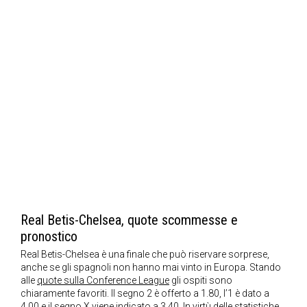
Real Betis-Chelsea, quote scommesse e
pronostico
Real Betis-Chelsea è una finale che può riservare sorprese,
anche se gli spagnoli non hanno mai vinto in Europa. Stando
alle
quote sulla Conference League
gli ospiti sono
chiaramente favoriti. Il segno 2 è offerto a 1.80, l’1 è dato a
4.00 e il segno X viene indicato a 3.40. In virtù delle statistiche,