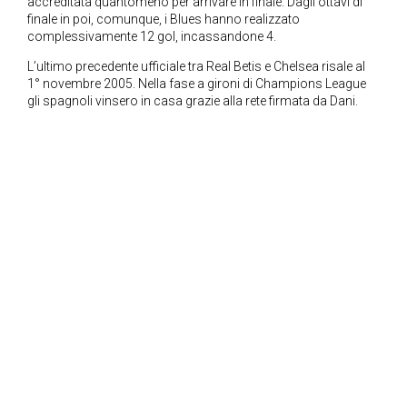
accreditata quantomeno per arrivare in finale. Dagli ottavi di
finale in poi, comunque, i Blues hanno realizzato
complessivamente 12 gol, incassandone 4.
L’ultimo precedente ufficiale tra Real Betis e Chelsea risale al
1° novembre 2005. Nella fase a gironi di Champions League
gli spagnoli vinsero in casa grazie alla rete firmata da Dani.