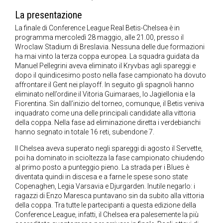
La presentazione
La finale di Conference League Real Betis-Chelsea è in
programma mercoledì 28 maggio, alle 21.00, presso il
Wroclaw Stadium di Breslavia. Nessuna delle due formazioni
ha mai vinto la terza coppa europea. La squadra guidata da
Manuel Pellegrini aveva eliminato il Kryvbas agli spareggi e
dopo il quindicesimo posto nella fase campionato ha dovuto
affrontare il Gent nei playoff. In seguito gli spagnoli hanno
eliminato nell’ordine il Vitoria Guimaraes, lo Jagiellonia e la
Fiorentina. Sin dall’inizio del torneo, comunque, il Betis veniva
inquadrato come una delle principali candidate alla vittoria
della coppa. Nella fase ad eliminazione diretta i verdebianchi
hanno segnato in totale 16 reti, subendone 7.
Il Chelsea aveva superato negli spareggi di agosto il Servette,
poi ha dominato in scioltezza la fase campionato chiudendo
al primo posto a punteggio pieno. La strada per i Blues è
diventata quindi in discesa e a farne le spese sono state
Copenaghen, Legia Varsavia e Djurgarden. Inutile negarlo: i
ragazzi di Enzo Maresca puntavano sin da subito alla vittoria
della coppa. Tra tutte le partecipanti a questa edizione della
Conference League, infatti, il Chelsea era palesemente la più