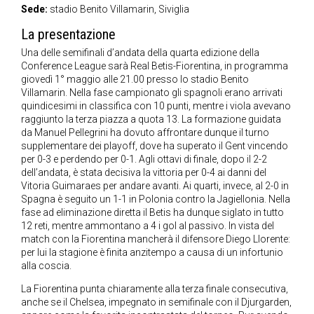
Sede:
stadio Benito Villamarin, Siviglia
La presentazione
Una delle semifinali d’andata della quarta edizione della
Conference League sarà Real Betis-Fiorentina, in programma
giovedì 1° maggio alle 21.00 presso lo stadio Benito
Villamarin. Nella fase campionato gli spagnoli erano arrivati
quindicesimi in classifica con 10 punti, mentre i viola avevano
raggiunto la terza piazza a quota 13. La formazione guidata
da Manuel Pellegrini ha dovuto affrontare dunque il turno
supplementare dei playoff, dove ha superato il Gent vincendo
per 0-3 e perdendo per 0-1. Agli ottavi di finale, dopo il 2-2
dell’andata, è stata decisiva la vittoria per 0-4 ai danni del
Vitoria Guimaraes per andare avanti. Ai quarti, invece, al 2-0 in
Spagna è seguito un 1-1 in Polonia contro la Jagiellonia. Nella
fase ad eliminazione diretta il Betis ha dunque siglato in tutto
12 reti, mentre ammontano a 4 i gol al passivo. In vista del
match con la Fiorentina mancherà il difensore Diego Llorente:
per lui la stagione è finita anzitempo a causa di un infortunio
alla coscia.
La Fiorentina punta chiaramente alla terza finale consecutiva,
anche se il Chelsea, impegnato in semifinale con il Djurgarden,