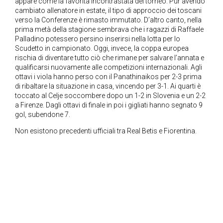
appare come la favorita incontrastata del torneo. Pur avendo
cambiato allenatore in estate, il tipo di approccio dei toscani
verso la Conferenze è rimasto immutato. D’altro canto, nella
prima metà della stagione sembrava che i ragazzi di Raffaele
Palladino potessero persino inserirsi nella lotta per lo
Scudetto in campionato. Oggi, invece, la coppa europea
rischia di diventare tutto ciò che rimane per salvare l’annata e
qualificarsi nuovamente alle competizioni internazionali. Agli
ottavi i viola hanno perso con il Panathinaikos per 2-3 prima
di ribaltare la situazione in casa, vincendo per 3-1. Ai quarti è
toccato al Celje soccombere dopo un 1-2 in Slovenia e un 2-2
a Firenze. Dagli ottavi di finale in poi i gigliati hanno segnato 9
gol, subendone 7.
Non esistono precedenti ufficiali tra Real Betis e Fiorentina.