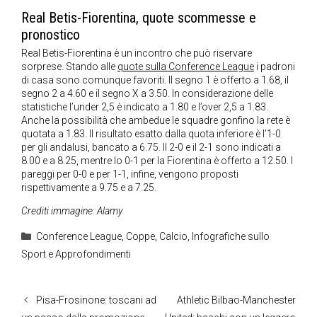
Real Betis-Fiorentina, quote scommesse e
pronostico
Real Betis-Fiorentina è un incontro che può riservare
sorprese. Stando alle
quote sulla Conference League
i padroni
di casa sono comunque favoriti. Il segno 1 è offerto a 1.68, il
segno 2 a 4.60 e il segno X a 3.50. In considerazione delle
statistiche l’under 2,5 è indicato a 1.80 e l’over 2,5 a 1.83.
Anche la possibilità che ambedue le squadre gonfino la rete è
quotata a 1.83. Il risultato esatto dalla quota inferiore è l’1-0
per gli andalusi, bancato a 6.75. Il 2-0 e il 2-1 sono indicati a
8.00 e a 8.25, mentre lo 0-1 per la Fiorentina è offerto a 12.50. I
pareggi per 0-0 e per 1-1, infine, vengono proposti
rispettivamente a 9.75 e a 7.25.
Crediti immagine: Alamy
Categorie
Conference League
,
Coppe
,
Calcio
,
Infografiche sullo
Sport e Approfondimenti
Pisa-Frosinone: toscani ad
Athletic Bilbao-Manchester