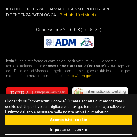
IL GIOCO È RISERVATO AI MAGGIORENNI E PUÒ CREARE
DIPENDENZA PATOLOGICA. |
Probabilità di vincita
Concessione N. 16013 (ex 15026)
bwin
è una piattaforma di gaming online di bwin Italia S.R.L e opera sul
territorio italiano con la
concessione GAD 16013 (ex 15026)
. ADM - Agenzia
delle Dogane e dei Monopoli - regola il comparto del gioco pubblico in Italia: per
maggiori informazioni consulta il sito
http://adm.gov.it
Cliccando su “Accetta tutti i cookie”, l'utente accetta di memorizzare i
cookie sul dispositivo per migliorare la navigazione del sito, analizzare
l'utilizzo del sito e assistere nelle nostre attività di marketing.
Accetta tutti i cookie
bonus fino a 3.010€
scarica l'app
Impostazioni cookie