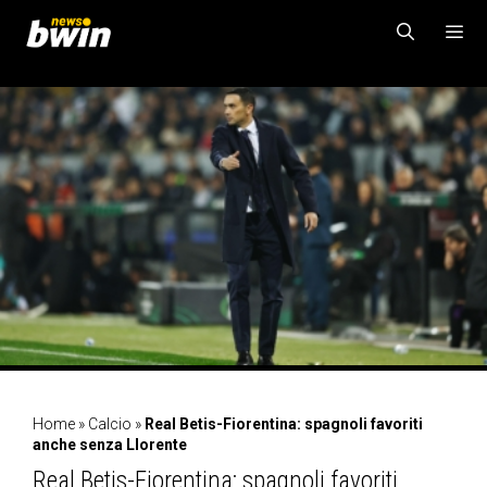
Vai
al
contenuto
MENU
Home
»
Calcio
»
Real Betis-Fiorentina: spagnoli favoriti
anche senza Llorente
Real Betis-Fiorentina: spagnoli favoriti