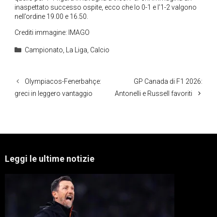
inaspettato successo ospite, ecco che lo 0-1 e l’1-2 valgono
nell’ordine 19.00 e 16.50.
Crediti immagine: IMAGO
Categorie
Campionato
,
La Liga
,
Calcio
Olympiacos-Fenerbahçe:
GP Canada di F1 2026:
greci in leggero vantaggio
Antonelli e Russell favoriti
Leggi le ultime notizie