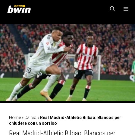
Vai
al
contenuto
MENU
Home
»
Calcio
»
Real Madrid-Athletic Bilbao: Blancos per
chiudere con un sorriso
Real Madrid-Athletic Bilbao: Blancos per