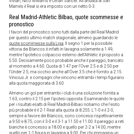
Vivian, Nico Williams e Oihan Sancet. All’andata al San
Mamés il Real si era imposto con un netto 0-3.
Real Madrid-Athletic Bilbao, quote scommesse e
pronostico
I favori del pronostico sono tutti dalla parte del Real Madrid
per questo ultimo match stagionale, almeno guardando le
quote scommesse sulla Liga
. Il segno 1 per la possibile
vittoria dei Blancos è infatti in lavagna solamente a 1.49,
mentre l’ipotetico colpaccio esterno dell’Athletic è proposto a
5.50. Decisamente poco probabile anche il pareggio, bancato
al momento a 4.60. Quota di 1.47 per l’Over 2.5 e di 2.50 per
l’Under 2.5, ma occhio anche all’Over 3.5 che è fornito a 2.15.
Vinicius Jr. e compagni che vincono entrambi i tempi figurano
alla quota maggiorata di 3.60.
Almeno un gol per entrambi i club è una soluzione fornita a
1.63, contro il 2.15 per l’ipotesi opposta. Esaminando le quote
per i risultati esatti di Real Madrid-Bilbao notiamo che l’esito
più probabile è il 2-1 Real alla quota di 8.255. L’1-0 e il 2-0,
sempre a favore dei Blancos, sono concessi rispettivamente
a 9.50 e 8.75, con il 3-0 e il 3-1 a 11.50 e 11.00. Il pareggio a reti
bianche è concesso a 18.00 e quello per 2-2 a 14.00, mentre
quello per 1-1 figura in lavagna a 9.00. Per chi immagina un