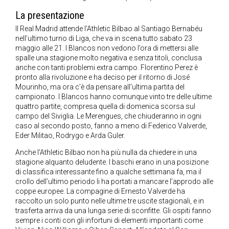
La presentazione
Il Real Madrid attende l’Athletic Bilbao al Santiago Bernabéu
nell’ultimo turno di Liga, che va in scena tutto sabato 23
maggio alle 21. I Blancos non vedono l’ora di mettersi alle
spalle una stagione molto negativa e senza titoli, conclusa
anche con tanti problemi extra campo. Florentino Perez è
pronto alla rivoluzione e ha deciso per il ritorno di José
Mourinho, ma ora c’è da pensare all’ultima partita del
campionato. I Blancos hanno comunque vinto tre delle ultime
quattro partite, compresa quella di domenica scorsa sul
campo del Siviglia. Le Merengues, che chiuderanno in ogni
caso al secondo posto, fanno a meno di Federico Valverde,
Eder Militao, Rodrygo e Arda Guler.
Anche l’Athletic Bilbao non ha più nulla da chiedere in una
stagione alquanto deludente. I baschi erano in una posizione
di classifica interessante fino a qualche settimana fa, ma il
crollo dell’ultimo periodo li ha portati a mancare l’approdo alle
coppe europee. La compagine di Ernesto Valverde ha
raccolto un solo punto nelle ultime tre uscite stagionali, e in
trasferta arriva da una lunga serie di sconfitte. Gli ospiti fanno
sempre i conti con gli infortuni di elementi importanti come