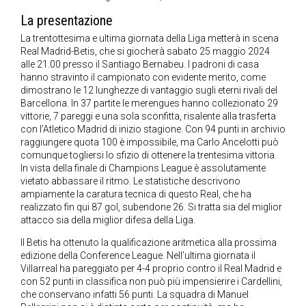
La presentazione
La trentottesima e ultima giornata della Liga metterà in scena
Real Madrid-Betis, che si giocherà sabato 25 maggio 2024
alle 21.00 presso il Santiago Bernabeu. I padroni di casa
hanno stravinto il campionato con evidente merito, come
dimostrano le 12 lunghezze di vantaggio sugli eterni rivali del
Barcellona. In 37 partite le merengues hanno collezionato 29
vittorie, 7 pareggi e una sola sconfitta, risalente alla trasferta
con l’Atletico Madrid di inizio stagione. Con 94 punti in archivio
raggiungere quota 100 è impossibile, ma Carlo Ancelotti può
comunque togliersi lo sfizio di ottenere la trentesima vittoria.
In vista della finale di Champions League è assolutamente
vietato abbassare il ritmo. Le statistiche descrivono
ampiamente la caratura tecnica di questo Real, che ha
realizzato fin qui 87 gol, subendone 26. Si tratta sia del miglior
attacco sia della miglior difesa della Liga.
Il Betis ha ottenuto la qualificazione aritmetica alla prossima
edizione della Conference League. Nell’ultima giornata il
Villarreal ha pareggiato per 4-4 proprio contro il Real Madrid e
con 52 punti in classifica non può più impensierire i Cardellini,
che conservano infatti 56 punti. La squadra di Manuel