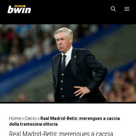
Vai
al
contenuto
MENU
Home
»
Calcio
»
Real Madrid-Betis: merengues a caccia
della trentesima vittoria
Real Madrid-Betis: merengues a caccia