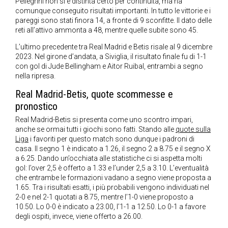
Pellegrini non si è distinta certo per continuità, ma ha
comunque conseguito risultati importanti. In tutto le vittorie e i
pareggi sono stati finora 14, a fronte di 9 sconfitte. Il dato delle
reti all’attivo ammonta a 48, mentre quelle subite sono 45.
L’ultimo precedente tra Real Madrid e Betis risale al 9 dicembre
2023. Nel girone d’andata, a Siviglia, il risultato finale fu di 1-1
con gol di Jude Bellingham e Aitor Ruibal, entrambi a segno
nella ripresa.
Real Madrid-Betis, quote scommesse e
pronostico
Real Madrid-Betis si presenta come uno scontro impari,
anche se ormai tutti i giochi sono fatti. Stando alle
quote sulla
Liga
i favoriti per questo match sono dunque i padroni di
casa. Il segno 1 è indicato a 1.26, il segno 2 a 8.75 e il segno X
a 6.25. Dando un’occhiata alle statistiche ci si aspetta molti
gol: l’over 2,5 è offerto a 1.33 e l’under 2,5 a 3.10. L’eventualità
che entrambe le formazioni vadano a segno viene proposta a
1.65. Tra i risultati esatti, i più probabili vengono individuati nel
2-0 e nel 2-1 quotati a 8.75, mentre l’1-0 viene proposto a
10.50. Lo 0-0 è indicato a 23.00, l’1-1 a 12.50. Lo 0-1 a favore
degli ospiti, invece, viene offerto a 26.00.