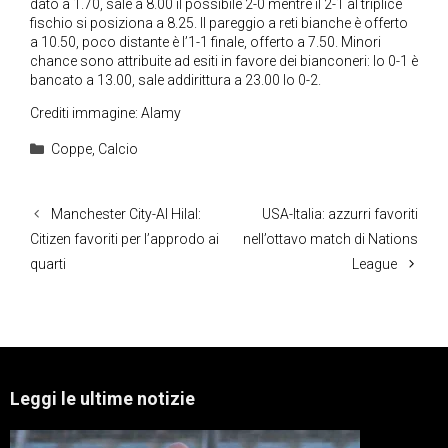
dato a 1.70, sale a 8.00 il possibile 2-0 mentre il 2-1 al triplice
fischio si posiziona a 8.25. Il pareggio a reti bianche è offerto
a 10.50, poco distante è l’1-1 finale, offerto a 7.50. Minori
chance sono attribuite ad esiti in favore dei bianconeri: lo 0-1 è
bancato a 13.00, sale addirittura a 23.00 lo 0-2.
Crediti immagine: Alamy
Categorie
Coppe
,
Calcio
Manchester City-Al Hilal:
USA-Italia: azzurri favoriti
Citizen favoriti per l’approdo ai
nell’ottavo match di Nations
quarti
League
Leggi le ultime notizie