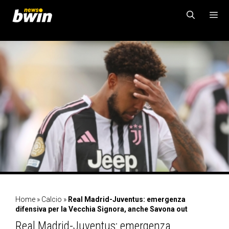
Vai
al
contenuto
MENU
Home
»
Calcio
»
Real Madrid-Juventus: emergenza
difensiva per la Vecchia Signora, anche Savona out
Real Madrid-Juventus: emergenza