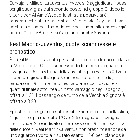
Carvajal e Militao. La Juventus invece si è aggiudicata il pass
per gli ottavi grazie al secondo posto nel gruppo G: dopo le
vittorie con Al-Ain e Wydad, la striscia positiva si è
bruscamente interrotta contro il Manchester City. La difesa
continua a essere il tasto dolente per Tudor: alle assenze già
note di Cabal e Bremer, si è aggiunto anche Savona.
Real Madrid-Juventus, quote scommesse e
pronostico
È il Real Madrid il favorito per la sfida secondo le
quote relative
al Mondiale per Club
. Il successo dei blancos è segnato in
lavagna a 1.66, la vittoria della Juventus può valere 5.00 volte
la posta in gioco. Il segno X è in posizione intermedia,
bancato a 3.90. Il mercato dedicato alla qualificazione ai
quarti di finale sottolinea un netto vantaggio degli spagnoli,
offerti a 1.31. Il passaggio del turno della Vecchia Signora è
offerto a 3.20.
Spostando lo sguardo sul possibile numero di reti nella sfida,
l’equilibrio è più marcato. L’Over 2.5 è segnato in lavagna a
1.80, l’Under 2.5 è indicato in palinsesto a 1.90. La disamina
delle quote di Real Madrid-Juventus non prescinde anche da
uno sguardo rivolto al risultato esatto. L’1-0 per i blancos è