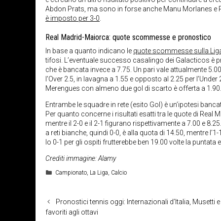
Abdon Prats, ma sono in forse anche Manu Morlanes e 
è imposto per 3-0
.
Real Madrid-Maiorca: quote scommesse e pronostico
In base a quanto indicano le
quote scommesse sulla Lig
tifosi. L’eventuale successo casalingo dei Galacticos è pro
che è bancata invece a 7.75. Un pari vale attualmente 5.00 
l’Over 2.5, in lavagna a 1.55 e opposto al 2.25 per l’Under 2
Merengues con almeno due gol di scarto è offerta a 1.90
Entrambe le squadre in rete (esito Gol) è un’ipotesi banca
Per quanto concerne i risultati esatti tra le quote di Rea
mentre il 2-0 e il 2-1 figurano rispettivamente a 7.00 e 8.25. 
a reti bianche, quindi 0-0, è alla quota di 14.50, mentre l
lo 0-1 per gli ospiti frutterebbe ben 19.00 volte la puntata e
Crediti immagine: Alamy
Categorie
Campionato
,
La Liga
,
Calcio
Pronostici tennis oggi: Internazionali d’Italia, Musetti 
favoriti agli ottavi