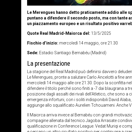
Le Merengues hanno detto praticamente addio alle spe
puntano a difendere il secondo posto, ma con tante as
un piazzamento europeo e un risultato positivo varre
Quote Real Madrid-Maiorca del:
13/5/2025
Fischio d’inizio:
mercoledì 14 maggio, ore 21.30
Sede:
Estadio Santiago Bernabéu (Madrid)
La presentazione
La stagione del Real Madrid può definirsi davvero deludente
Le Merengues, pronte a salutare Carlo Ancelotti a fine an
mercoledì 14 maggio alle ore 21.30. Dopo la sconfitta ne
difendere il titolo perché sono finiti a -7 dai blaugrana a 
posizione dagli assalti dei rivali dell’Atletico, che sono a
emergenza infortuni, con i soliti indisponibili David Alab
aggiunge allo squalificato Aurelien Tchouameni. Anche Vin
Il Maiorca arriva invece al Bernabéu con grandi motivazio
compagine allenata dal tecnico Jagoba Arrasate condivide
qualificazione in Conference League. Vedat Muriqi e compag
e cercano un altro risultato positivo per continuare a cred