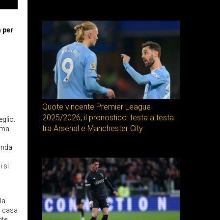
a per
Quote vincente Premier League
2025/2026, il pronostico: testa a testa
eglio.
tra Arsenal e Manchester City
amma
conda
 si
la
n casa
nte