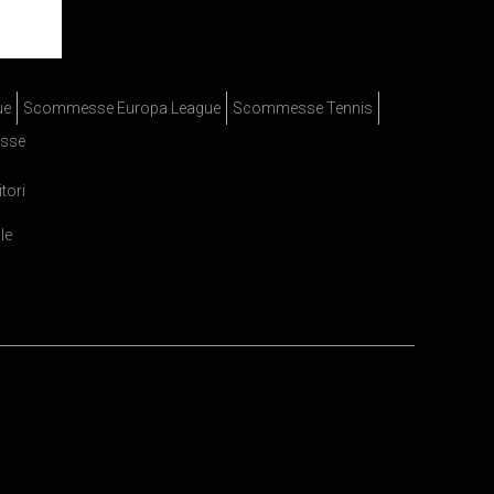
ue
Scommesse Europa League
Scommesse Tennis
sse
itori
le