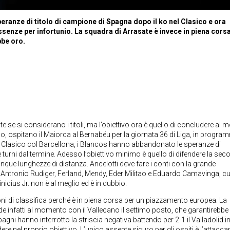
ranze di titolo di campione di Spagna dopo il ko nel Clasico e ora
senze per infortunio. La squadra di Arrasate è invece in piena cors
bbe oro.
 se si considerano i titoli, ma l’obiettivo ora è quello di concludere al m
no, ospitano il Maiorca al Bernabéu per la giornata 36 di Liga, in progr
l Clasico col Barcellona, i Blancos hanno abbandonato le speranze di
tre turni dal termine. Adesso l’obiettivo minimo è quello di difendere la se
 cinque lunghezze di distanza. Ancelotti deve fare i conti con la grande
a, Antronio Rudiger, Ferland, Mendy, Eder Militao e Eduardo Camavinga, cui
icius Jr. non è al meglio ed è in dubbio.
ni di classifica perché è in piena corsa per un piazzamento europea. La
 infatti al momento con il Vallecano il settimo posto, che garantirebbe 
ni hanno interrotto la striscia negativa battendo per 2-1 il Valladolid i
ere nel proprio obiettivo. L’unico assente sicuro per gli ospiti è l’attacca