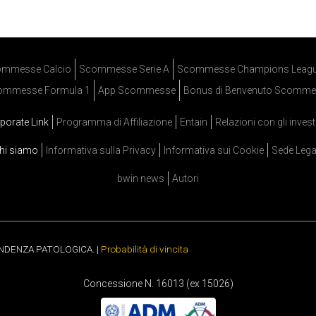
mmesse Calcio
Scommesse Serie A
Scommesse Champions Leag
ommesse Formula 1
App Scommesse
Bonus di Benvenuto Scomme
porate Link
Programma di Affiliazione
Entain
Relazioni con gli invest
hi siamo
Informativa sulla Privacy
Informativa sui Cookie
Sede Lega
bwin news
Autori
ENDENZA PATOLOGICA. |
Probabilità di vincita
Concessione N. 16013 (ex 15026)