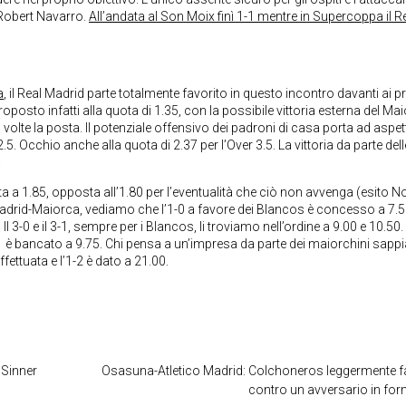
Robert Navarro.
All’andata al Son Moix finì 1-1 mentre in Supercoppa il Re
a
, il Real Madrid parte totalmente favorito in questo incontro davanti ai p
posto infatti alla quota di 1.35, con la possibile vittoria esterna del Ma
volte la posta. Il potenziale offensivo dei padroni di casa porta ad aspet
.5. Occhio anche alla quota di 2.37 per l’Over 3.5. La vittoria da parte dell
.
ta a 1.85, opposta all’1.80 per l’eventualità che ciò non avvenga (esito No
l Madrid-Maiorca, vediamo che l’1-0 a favore dei Blancos è concesso a 7.5
Il 3-0 e il 3-1, sempre per i Blancos, li troviamo nell’ordine a 9.00 e 10.50. I
’1-1 è bancato a 9.75. Chi pensa a un’impresa da parte dei maiorchini sapp
ffettuata e l’1-2 è dato a 21.00.
e Sinner
Osasuna-Atletico Madrid: Colchoneros leggermente fa
contro un avversario in fo