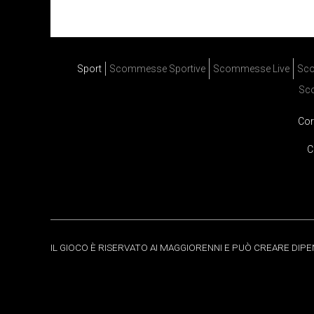
Sport
Scommesse Sportive
Scommesse Live
Sco
Sc
Cor
C
IL GIOCO È RISERVATO AI MAGGIORENNI E PUÒ CREARE DIP