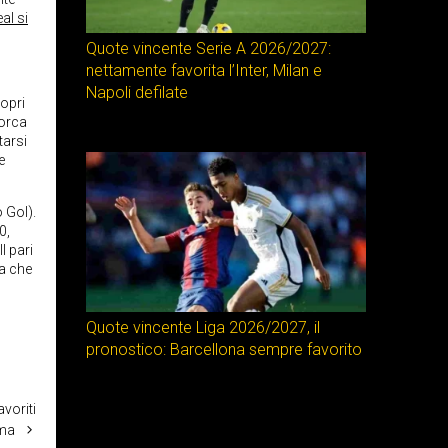
al si
Quote vincente Serie A 2026/2027:
nettamente favorita l’Inter, Milan e
Napoli defilate
ropri
iorca
tarsi
e
 Gol).
0,
l pari
ia che
Quote vincente Liga 2026/2027, il
pronostico: Barcellona sempre favorito
voriti
rma