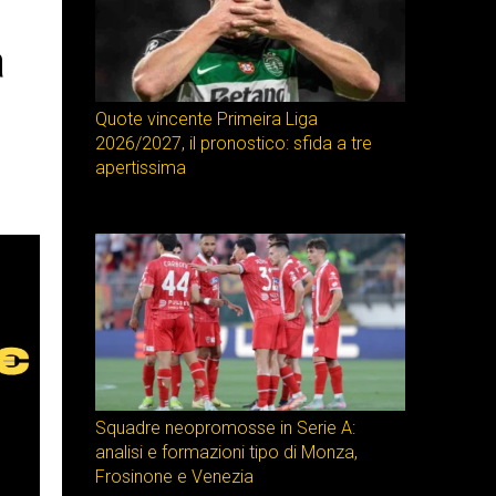
a
Quote vincente Primeira Liga
2026/2027, il pronostico: sfida a tre
apertissima
Squadre neopromosse in Serie A:
analisi e formazioni tipo di Monza,
Frosinone e Venezia