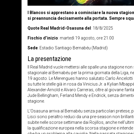
I Blancos si apprestano a cominciare la nuova stagion
si preannuncia decisamente alla portata. Sempre squal
Quote Real Madrid-Osasuna del
: 18/8/2025
Fischio d’inizio
: martedì 19 agosto, ore 21.00
Sede
: Estadio Santiago Bernabéu (Madrid)
La presentazione
Il Real Madrid vuole mettersi alle spalle una stagione non
stagionale al Bernabéu per la prima giornata della Liga, n
19 agosto. Le Merengues hanno salutato Carlo Ancelotti 
su tutte le stelle già in rosa da Vinicius Jr. a Kylian Mbapp
Alexander-Arnold e Alvaro Carreras, oltre al giovane fan
Jude Bellingham, Ferland Mendy e Endrick, senza dimenti
stagione.
L’Osasuna arriva al Bernabéu senza particolari pretese, pe
Lisci sono peraltro reduci da una pre-season non brillante
subite nelle scorse settimane dai Rojillos, anche nell’ulti
la qualificazione europea nella scorsa stagione e intende r
che ha un problema alla caviglia.
Nella passata stagione i