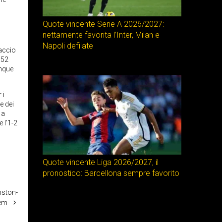
Quote vincente Serie A 2026/2027:
nettamente favorita l’Inter, Milan e
Napoli defilate
paccio
.52
inque
 i
e dei
 a
 l’1-2
Quote vincente Liga 2026/2027, il
pronostico: Barcellona sempre favorito
inston-
em