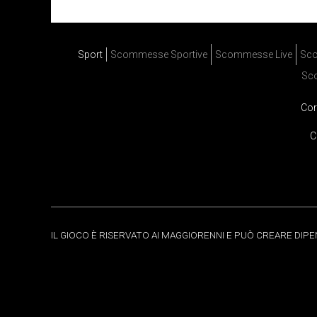
Sport
Scommesse Sportive
Scommesse Live
Sco
Sc
Cor
C
IL GIOCO È RISERVATO AI MAGGIORENNI E PUÒ CREARE DIP