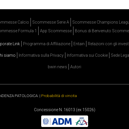
mmesse Calcio
Scommesse Serie A
Scommesse Champions Leag
ommesse Formula 1
App Scommesse
Bonus di Benvenuto Scomme
porate Link
Programma di Affiliazione
Entain
Relazioni con gli invest
hi siamo
Informativa sulla Privacy
Informativa sui Cookie
Sede Lega
bwin news
Autori
ENDENZA PATOLOGICA. |
Probabilità di vincita
Concessione N. 16013 (ex 15026)