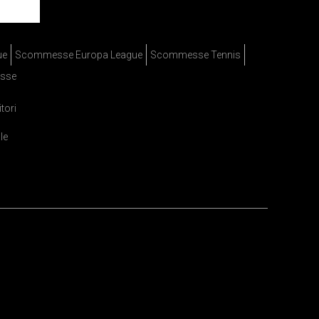
ue
Scommesse Europa League
Scommesse Tennis
sse
itori
le