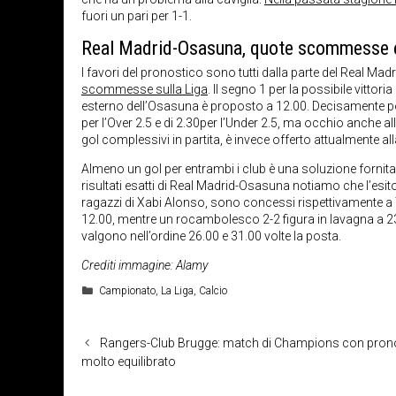
fuori un pari per 1-1.
Real Madrid-Osasuna, quote scommesse 
I favori del pronostico sono tutti dalla parte del Real Ma
scommesse sulla Liga
. Il segno 1 per la possibile vittor
esterno dell’Osasuna è proposto a 12.00. Decisamente po
per l’Over 2.5 e di 2.30per l’Under 2.5, ma occhio anche a
gol complessivi in partita, è invece offerto attualmente a
Almeno un gol per entrambi i club è una soluzione fornita 
risultati esatti di Real Madrid-Osasuna notiamo che l’esito p
ragazzi di Xabi Alonso, sono concessi rispettivamente a 7.
12.00, mentre un rocambolesco 2-2 figura in lavagna a 23
valgono nell’ordine 26.00 e 31.00 volte la posta.
Crediti immagine: Alamy
Categorie
Campionato
,
La Liga
,
Calcio
Rangers-Club Brugge: match di Champions con pron
molto equilibrato