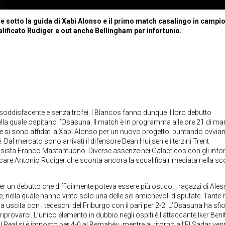
e sotto la guida di Xabi Alonso e il primo match casalingo in campi
ificato Rudiger e out anche Bellingham per infortunio.
 soddisfacente e senza trofei. I Blancos fanno dunque il loro debutto
ella quale ospitano l’Osasuna. Il match è in programma alle ore 21 di mar
e si sono affidati a Xabi Alonso per un nuovo progetto, puntando ovvia
é. Dal mercato sono arrivati il difensore Dean Huijsen e i terzini Trent
tasista Franco Mastantuono. Diverse assenze nei Galacticos con gli infor
care Antonio Rudiger che sconta ancora la squalifica rimediata nella s
r un debutto che difficilmente poteva essere più ostico. I ragazzi di Ales
, nella quale hanno vinto solo una delle sei amichevoli disputate. Tante r
ma uscita con i tedeschi del Friburgo con il pari per 2-2. L’Osasuna ha sfi
iprovarci. L’unico elemento in dubbio negli ospiti è l’attaccante Iker Beni
l Real si è imposto per 4-0 al Bernabéu
, mentre al ritorno all’El Sadar ve