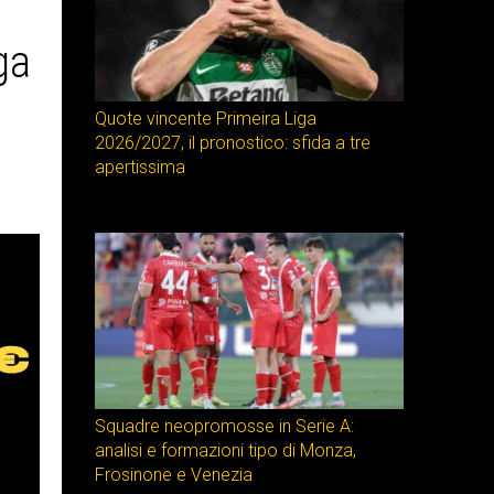
ga
Quote vincente Primeira Liga
2026/2027, il pronostico: sfida a tre
apertissima
Squadre neopromosse in Serie A:
analisi e formazioni tipo di Monza,
Frosinone e Venezia