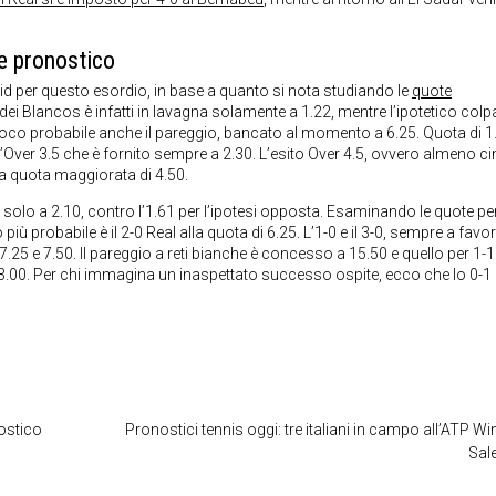
e pronostico
drid per questo esordio, in base a quanto si nota studiando le
quote
ia dei Blancos è infatti in lavagna solamente a 1.22, mentre l’ipotetico col
co probabile anche il pareggio, bancato al momento a 6.25. Quota di 1
ll’Over 3.5 che è fornito sempre a 2.30. L’esito Over 4.5, ovvero almeno c
lla quota maggiorata di 4.50.
solo a 2.10, contro l’1.61 per l’ipotesi opposta. Esaminando le quote per
iù probabile è il 2-0 Real alla quota di 6.25. L’1-0 e il 3-0, sempre a favor
25 e 7.50. Il pareggio a reti bianche è concesso a 15.50 e quello per 1-1
.00. Per chi immagina un inaspettato successo ospite, ecco che lo 0-1 e
ostico
Pronostici tennis oggi: tre italiani in campo all’ATP W
Sal