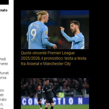
onato
Quote vincente Premier League
2025/2026, il pronostico: testa a testa
tedì
tra Arsenal e Manchester City
mente
tunati
corsa
sio
eti
orato
to,
nne