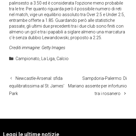
palinsesto a 3.50 ed è considerata l’opzione meno probabile
tra le tre. Per quanto riguarda però il possibile numero di reti
nel match, vige un equilibrio assoluto tra Over 2.5 e Under 2.5,
entrambe offerte a 1.85. Guardando però alle statistiche
passate, gli ultimi due precedenti tra i due club sono finiti con
almeno un gol e tra i papabili a siglare almeno una marcatura
c’è senza dubbio Lewandowski, proposto a 2.25.
Crediti immagine: Getty Images
Categorie
Campionato
,
La Liga
,
Calcio
Newcastle-Arsenal: sfida
Sampdoria-Palermo: Di
equilibratissima al St. James’
Mariano assente per infortunio
Park
tra i rosanero
Leggi le ultime notizie