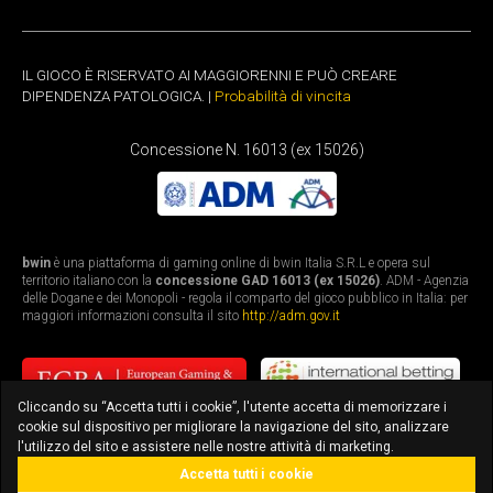
IL GIOCO È RISERVATO AI MAGGIORENNI E PUÒ CREARE
DIPENDENZA PATOLOGICA. |
Probabilità di vincita
Concessione N. 16013 (ex 15026)
bwin
è una piattaforma di gaming online di bwin Italia S.R.L e opera sul
territorio italiano con la
concessione GAD 16013 (ex 15026)
. ADM - Agenzia
delle Dogane e dei Monopoli - regola il comparto del gioco pubblico in Italia: per
maggiori informazioni consulta il sito
http://adm.gov.it
Cliccando su “Accetta tutti i cookie”, l'utente accetta di memorizzare i
cookie sul dispositivo per migliorare la navigazione del sito, analizzare
l'utilizzo del sito e assistere nelle nostre attività di marketing.
Accetta tutti i cookie