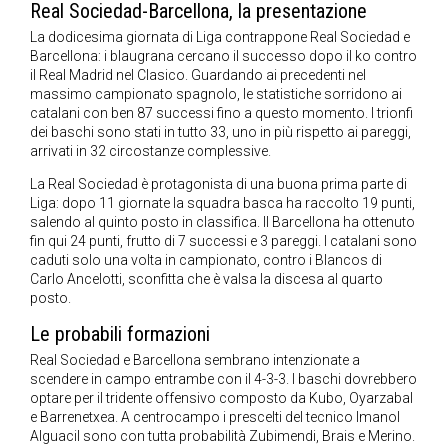
Real Sociedad-Barcellona, la presentazione
La dodicesima giornata di Liga contrappone Real Sociedad e
Barcellona: i blaugrana cercano il successo dopo il ko contro
il Real Madrid nel Clasico. Guardando ai precedenti nel
massimo campionato spagnolo, le statistiche sorridono ai
catalani con ben 87 successi fino a questo momento. I trionfi
dei baschi sono stati in tutto 33, uno in più rispetto ai pareggi,
arrivati in 32 circostanze complessive.
La Real Sociedad è protagonista di una buona prima parte di
Liga: dopo 11 giornate la squadra basca ha raccolto 19 punti,
salendo al quinto posto in classifica. Il Barcellona ha ottenuto
fin qui 24 punti, frutto di 7 successi e 3 pareggi. I catalani sono
caduti solo una volta in campionato, contro i Blancos di
Carlo Ancelotti, sconfitta che è valsa la discesa al quarto
posto.
Le probabili formazioni
Real Sociedad e Barcellona sembrano intenzionate a
scendere in campo entrambe con il 4-3-3. I baschi dovrebbero
optare per il tridente offensivo composto da Kubo, Oyarzabal
e Barrenetxea. A centrocampo i prescelti del tecnico Imanol
Alguacil sono con tutta probabilità Zubimendi, Brais e Merino.