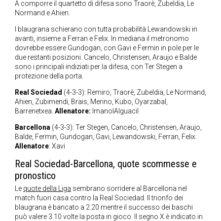
A comporre il quartetto di difesa sono Traorè, Zubeldia, Le
Normand e Ahien.
I blaugrana schierano con tutta probabilità Lewandowski in
avanti, insieme a Ferran e Felix. In mediana il metronomo
dovrebbe essere Gundogan, con Gavi e Fermin in pole per le
due restanti posizioni. Cancelo, Christensen, Araujo e Balde
sono i principali indiziati per la difesa, con Ter Stegen a
protezione della porta.
Real Sociedad
(4-3-3): Remiro, Traorè, Zubeldia, Le Normand,
Ahien, Zubimendi, Brais, Merino, Kubo, Oyarzabal,
Barrenetxea.
Allenatore:
ImanolAlguacil
Barcellona
(4-3-3): Ter Stegen, Cancelo, Christensen, Araujo,
Balde, Fermin, Gundogan, Gavi, Lewandowski, Ferran, Felix.
Allenatore
: Xavi
Real Sociedad-Barcellona, quote scommesse e
pronostico
Le
quote della Liga
sembrano sorridere al Barcellona nel
match fuori casa contro la Real Sociedad. Il trionfo dei
blaugrana è bancato a 2.20 mentre il successo dei baschi
può valere 3.10 volte la posta in gioco. Il segno X è indicato in