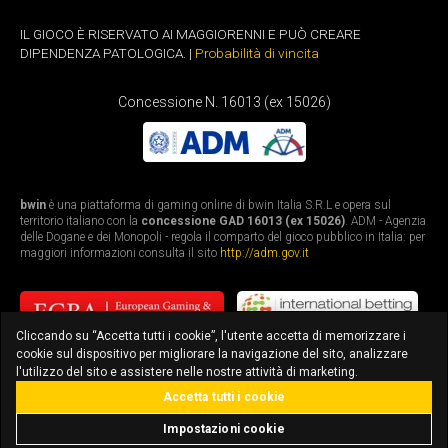
IL GIOCO È RISERVATO AI MAGGIORENNI E PUÒ CREARE
DIPENDENZA PATOLOGICA. |
Probabilità di vincita
Concessione N. 16013 (ex 15026)
bwin
è una piattaforma di gaming online di bwin Italia S.R.L e opera sul
territorio italiano con la
concessione GAD 16013 (ex 15026)
. ADM - Agenzia
delle Dogane e dei Monopoli - regola il comparto del gioco pubblico in Italia: per
maggiori informazioni consulta il sito
http://adm.gov.it
Cliccando su “Accetta tutti i cookie”, l'utente accetta di memorizzare i
cookie sul dispositivo per migliorare la navigazione del sito, analizzare
l'utilizzo del sito e assistere nelle nostre attività di marketing.
Accetta tutti i cookie
bonus fino a 3.010€
scarica l'app
Impostazioni cookie