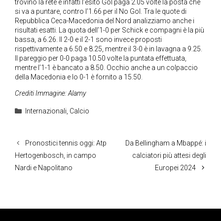
trovino la rete e infatti l’esito Gol paga 2.05 volte la posta che
si va a puntare, contro l’1.66 per il No Gol. Tra le quote di
Repubblica Ceca-Macedonia del Nord analizziamo anche i
risultati esatti. La quota dell’1-0 per Schick e compagni è la più
bassa, a 6.26. Il 2-0 e il 2-1 sono invece proposti
rispettivamente a 6.50 e 8.25, mentre il 3-0 è in lavagna a 9.25.
Il pareggio per 0-0 paga 10.50 volte la puntata effettuata,
mentre l’1-1 è bancato a 8.50. Occhio anche a un colpaccio
della Macedonia e lo 0-1 è fornito a 15.50.
Crediti Immagine: Alamy
Categorie
Internazionali
,
Calcio
Pronostici tennis oggi: Atp
Da Bellingham a Mbappé: i
Hertogenbosch, in campo
calciatori più attesi degli
Nardi e Napolitano
Europei 2024