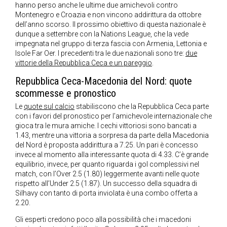
hanno perso anche le ultime due amichevoli contro
Montenegro e Croazia e non vincono addirittura da ottobre
dell’anno scorso. Il prossimo obiettivo di questa nazionale è
dunque a settembre con la Nations League, che la vede
impegnata nel gruppo di terza fascia con Armenia, Lettonia e
Isole Far Oer. I precedenti tra le due nazionali sono tre:
due
vittorie della Repubblica Ceca e un pareggio
.
Repubblica Ceca-Macedonia del Nord: quote
scommesse e pronostico
Le
quote sul calcio
stabiliscono che la Repubblica Ceca parte
con i favori del pronostico per l’amichevole internazionale che
gioca tra le mura amiche. I cechi vittoriosi sono bancati a
1.43, mentre una vittoria a sorpresa da parte della Macedonia
del Nord è proposta addirittura a 7.25. Un pari è concesso
invece al momento alla interessante quota di 4.33. C’è grande
equilibrio, invece, per quanto riguarda i gol complessivi nel
match, con l’Over 2.5 (1.80) leggermente avanti nelle quote
rispetto all’Under 2.5 (1.87). Un successo della squadra di
Silhavy con tanto di porta inviolata è una combo offerta a
2.20.
Gli esperti credono poco alla possibilità che i macedoni