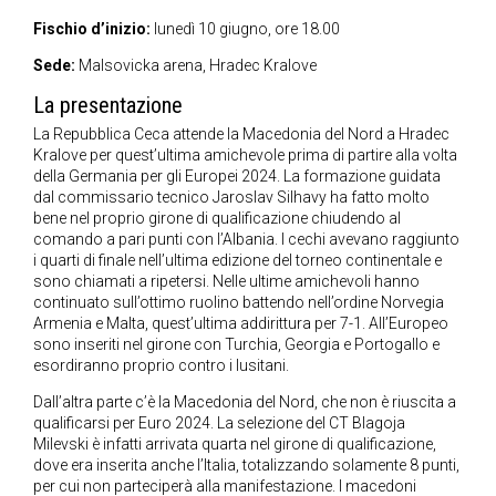
Fischio d’inizio:
lunedì 10 giugno, ore 18.00
Sede:
Malsovicka arena,
Hradec Kralove
La presentazione
La Repubblica Ceca attende la Macedonia del Nord a Hradec
Kralove per quest’ultima amichevole prima di partire alla volta
della Germania per gli Europei 2024. La formazione guidata
dal commissario tecnico Jaroslav Silhavy ha fatto molto
bene nel proprio girone di qualificazione chiudendo al
comando a pari punti con l’Albania. I cechi avevano raggiunto
i quarti di finale nell’ultima edizione del torneo continentale e
sono chiamati a ripetersi. Nelle ultime amichevoli hanno
continuato sull’ottimo ruolino battendo nell’ordine Norvegia
Armenia e Malta, quest’ultima addirittura per 7-1. All’Europeo
sono inseriti nel girone con Turchia, Georgia e Portogallo e
esordiranno proprio contro i lusitani.
Dall’altra parte c’è la Macedonia del Nord, che non è riuscita a
qualificarsi per Euro 2024. La selezione del CT Blagoja
Milevski è infatti arrivata quarta nel girone di qualificazione,
dove era inserita anche l’Italia, totalizzando solamente 8 punti,
per cui non parteciperà alla manifestazione. I macedoni