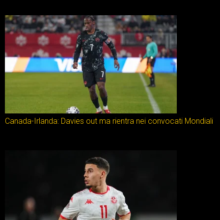
Canada-Irlanda: Davies out ma rientra nei convocati Mondiali