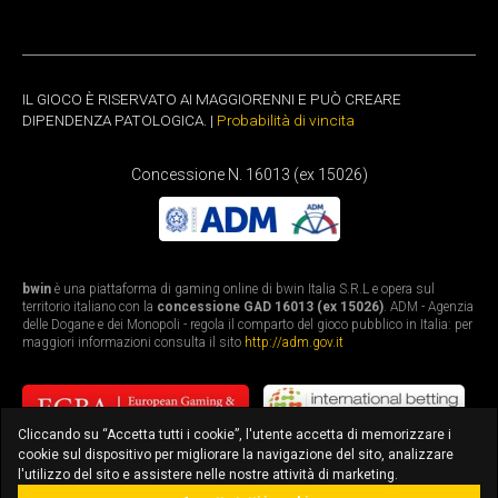
IL GIOCO È RISERVATO AI MAGGIORENNI E PUÒ CREARE
DIPENDENZA PATOLOGICA. |
Probabilità di vincita
Concessione N. 16013 (ex 15026)
bwin
è una piattaforma di gaming online di bwin Italia S.R.L e opera sul
territorio italiano con la
concessione GAD 16013 (ex 15026)
. ADM - Agenzia
delle Dogane e dei Monopoli - regola il comparto del gioco pubblico in Italia: per
maggiori informazioni consulta il sito
http://adm.gov.it
Cliccando su “Accetta tutti i cookie”, l'utente accetta di memorizzare i
cookie sul dispositivo per migliorare la navigazione del sito, analizzare
l'utilizzo del sito e assistere nelle nostre attività di marketing.