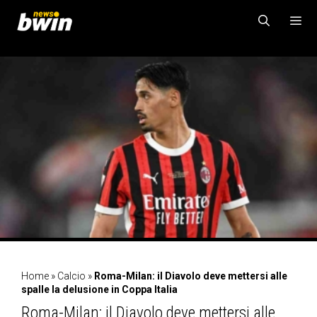
Vai
al
contenuto
MENU
Home
»
Calcio
»
Roma-Milan: il Diavolo deve mettersi alle
spalle la delusione in Coppa Italia
Roma-Milan: il Diavolo deve mettersi alle