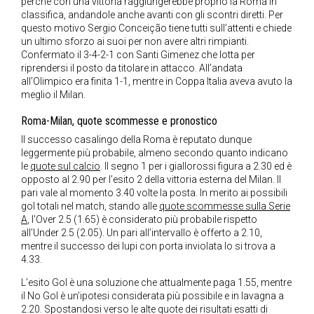
perché con una vittoria raggiungerebbe proprio la Roma in
classifica, andandole anche avanti con gli scontri diretti. Per
questo motivo Sergio Conceição tiene tutti sull’attenti e chiede
un ultimo sforzo ai suoi per non avere altri rimpianti.
Confermato il 3-4-2-1 con Santi Gimenez che lotta per
riprendersi il posto da titolare in attacco. All’andata
all’Olimpico era finita 1-1, mentre in Coppa Italia aveva avuto la
meglio il Milan.
Roma-Milan, quote scommesse e pronostico
Il successo casalingo della Roma è reputato dunque
leggermente più probabile, almeno secondo quanto indicano
le
quote sul calcio
. Il segno 1 per i giallorossi figura a 2.30 ed è
opposto al 2.90 per l’esito 2 della vittoria esterna del Milan. Il
pari vale al momento 3.40 volte la posta. In merito ai possibili
gol totali nel match, stando alle
quote scommesse sulla Serie
A
, l’Over 2.5 (1.65) è considerato più probabile rispetto
all’Under 2.5 (2.05). Un pari all’intervallo è offerto a 2.10,
mentre il successo dei lupi con porta inviolata lo si trova a
4.33.
L’esito Gol è una soluzione che attualmente paga 1.55, mentre
il No Gol è un’ipotesi considerata più possibile e in lavagna a
2.20. Spostandosi verso le alte quote dei risultati esatti di