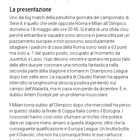
La presentazione
Uno dei big match della penultima giornata del campionato di
Serie A è quello che vede opposte Roma e Milan all’Olimpico
domenica 18 maggio alle ore 20.45. Si tratta di una sfida clou
perché entrambe le squadre sono ancora in piena lotta per un
piazzamento europeo e non possono assolutamente
sbagliare. I padroni di casa della Roma sono sesti a 63 punti
ma solo a -1 dal quarto posto, occupato al momento da
Juventus e Lazio. I lupi devono vincere e sperare nei passi falsi
delle altre due per coronare una rimonta fantastica nella
seconda parte della stagione e tornare in Champions League
dopo ben sette anni. La squadra di Claudio Ranieri ha appena
interrotto la lunghissima striscia positiva perdendo sul
campo dell’Atalanta, ma in casa non perde da dicembre. È in
dubbio Artem Dovbyk per un problema muscolare.
Il Milan torna subito all’Olimpico dopo che mercoledì ha perso
in questo stadio la finale di Coppa Italia contro il Bologna. I
rossoneri hanno così visto sfumare un trofeo che poteva
dare un sapore meno amaro a questa stagione, oltre che la
conseguente qualificazione in Europa League. Un brutta botta
per il Diavolo, che non ha comunque finito le sue cartucce