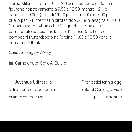
Roma-Milan, si nota l’1-0 e il 2-0 per la squadra di Ranieri
figurano rispettivamente a 9.50 e 12.50, mentre il 2-1 è
bancato a 9.00. Quota di 11.50 per il pari 0-0 e di 7.00 per
quello per 1-1, mentre un pirotecnico 2-2 è in lavagna a 12.00.
Chi pensa che il Milan otterrà la quarta vittoria di fila in
campionato sappia che lo 0-1 e l’1-2 per Rafa Leao e
compagni frutterebbero nell’ordine 11.00 e 10.50 volte la
puntata effettuata.
Crediti immagine: Alamy
Categorie
Campionato
,
Serie A
,
Calcio
Juventus-Udinese: si
Pronostici tennis oggi:
affrontano due squadre in
Roland Garros, al via le
grande emergenza
qualificazioni