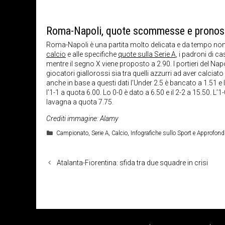
Roma-Napoli, quote scommesse e pronos
Roma-Napoli è una partita molto delicata e da tempo non me
calcio
e alle specifiche
quote sulla Serie A
, i padroni di c
mentre il segno X viene proposto a 2.90. I portieri del Napo
giocatori giallorossi sia tra quelli azzurri ad aver calcia
anche in base a questi dati l’Under 2.5 è bancato a 1.51 e l’O
l’1-1 a quota 6.00. Lo 0-0 è dato a 6.50 e il 2-2 a 15.50. L’1-0
lavagna a quota 7.75.
Crediti immagine: Alamy
Categorie
Campionato
,
Serie A
,
Calcio
,
Infografiche sullo Sport e Approfon
Atalanta-Fiorentina: sfida tra due squadre in crisi