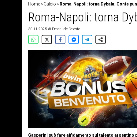
Home
»
Calcio
»
Roma-Napoli: torna Dybala, Conte pun
Roma-Napoli: torna Dy
30.11.2025
di
Emanuele Celeste
Gasperini può fare affidamento sul talento argentino pe