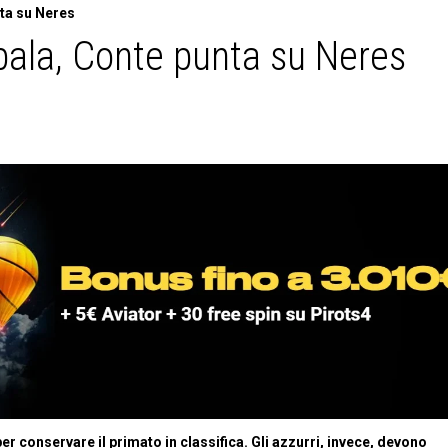
ta su Neres
bala, Conte punta su Neres
r conservare il primato in classifica. Gli azzurri, invece, devono