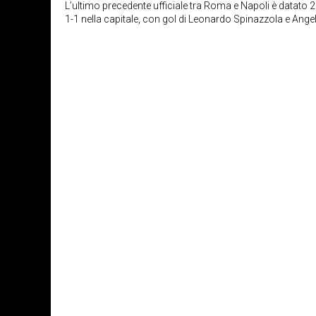
L’ultimo precedente ufficiale tra Roma e Napoli è datato 2
1-1 nella capitale, con gol di Leonardo Spinazzola e Angel