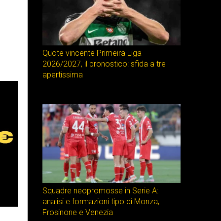
Quote vincente Primeira Liga
2026/2027, il pronostico: sfida a tre
apertissima
Squadre neopromosse in Serie A:
analisi e formazioni tipo di Monza,
Frosinone e Venezia