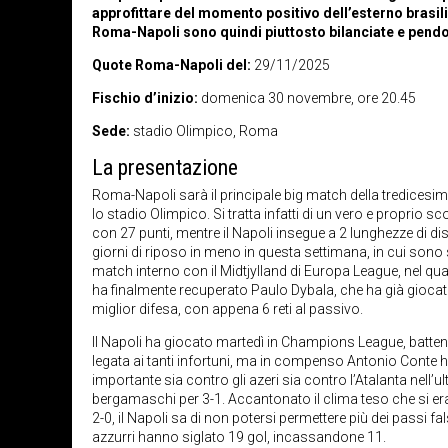
approfittare del momento positivo dell’esterno brasili
Roma-Napoli sono quindi piuttosto bilanciate e pendon
Quote Roma-Napoli del:
29/11/2025
Fischio d’inizio:
domenica 30 novembre, ore 20.45
Sede:
stadio Olimpico, Roma
La presentazione
Roma-Napoli sarà il principale big match della tredicesi
lo stadio Olimpico. Si tratta infatti di un vero e proprio sc
con 27 punti, mentre il Napoli insegue a 2 lunghezze di dis
giorni di riposo in meno in questa settimana, in cui sono s
match interno con il Midtjylland di Europa League, nel qu
ha finalmente recuperato Paulo Dybala, che ha già giocat
miglior difesa, con appena 6 reti al passivo.
Il Napoli ha giocato martedì in Champions League, batten
legata ai tanti infortuni, ma in compenso Antonio Conte 
importante sia contro gli azeri sia contro l’Atalanta nell
bergamaschi per 3-1. Accantonato il clima teso che si era
2-0, il Napoli sa di non potersi permettere più dei passi fals
azzurri hanno siglato 19 gol, incassandone 11.