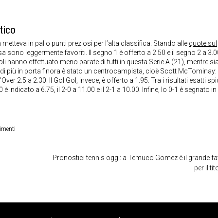
tico
tteva in palio punti preziosi per l’alta classifica. Stando alle
quote sul
asa sono leggermente favoriti. Il segno 1 è offerto a 2.50 e il segno 2 a 3.0
li hanno effettuato meno parate di tutti in questa Serie A (21), mentre sia 
to di più in porta finora è stato un centrocampista, cioè Scott McTominay:
ver 2.5 a 2.30. Il Gol Gol, invece, è offerto a 1.95. Tra i risultati esatti sp
 è indicato a 6.75, il 2-0 a 11.00 e il 2-1 a 10.00. Infine, lo 0-1 è segnato in
dimenti
Pronostici tennis oggi: a Temuco Gomez è il grande fa
per il tit