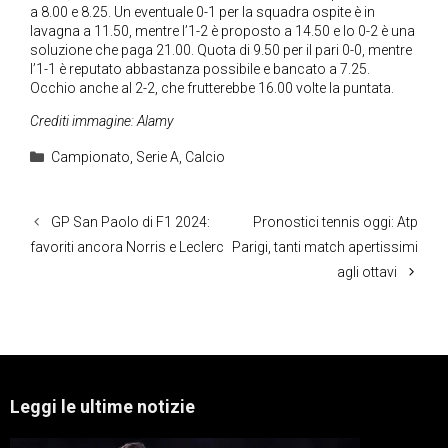
a 8.00 e 8.25. Un eventuale 0-1 per la squadra ospite è in
lavagna a 11.50, mentre l’1-2 è proposto a 14.50 e lo 0-2 è una
soluzione che paga 21.00. Quota di 9.50 per il pari 0-0, mentre
l’1-1 è reputato abbastanza possibile e bancato a 7.25.
Occhio anche al 2-2, che frutterebbe 16.00 volte la puntata.
Crediti immagine: Alamy
Categorie
Campionato
,
Serie A
,
Calcio
GP San Paolo di F1 2024:
Pronostici tennis oggi: Atp
favoriti ancora Norris e Leclerc
Parigi, tanti match apertissimi
agli ottavi
Leggi le ultime notizie