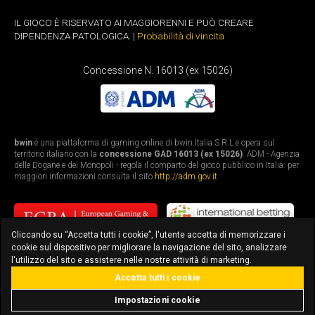
IL GIOCO È RISERVATO AI MAGGIORENNI E PUÒ CREARE
DIPENDENZA PATOLOGICA. |
Probabilità di vincita
Concessione N. 16013 (ex 15026)
bwin
è una piattaforma di gaming online di bwin Italia S.R.L e opera sul
territorio italiano con la
concessione GAD 16013 (ex 15026)
. ADM - Agenzia
delle Dogane e dei Monopoli - regola il comparto del gioco pubblico in Italia: per
maggiori informazioni consulta il sito
http://adm.gov.it
Cliccando su “Accetta tutti i cookie”, l'utente accetta di memorizzare i
cookie sul dispositivo per migliorare la navigazione del sito, analizzare
l'utilizzo del sito e assistere nelle nostre attività di marketing.
Accetta tutti i cookie
bonus fino a 3.010€
scarica l'app
Impostazioni cookie