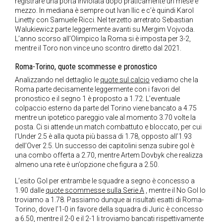
registrare una porta inviolata dopo praticamente un mese e
mezzo. In mediana è sempre out Ivan Ilic e c’è quindi Karol
Linetty con Samuele Ricci. Nel terzetto arretrato Sebastian
Walukiewicz parte leggermente avanti su Mergim Vojvoda.
L’anno scorso all’Olimpico la Roma si è imposta per 3-2,
mentre il Toro non vince uno scontro diretto dal 2021.
Roma-Torino, quote scommesse e pronostico
Analizzando nel dettaglio le
quote sul calcio
vediamo che la
Roma parte decisamente leggermente con i favori del
pronostico e il segno 1 è proposto a 1.72. L’eventuale
colpaccio esterno da parte del Torino viene bancato a 4.75
mentre un ipotetico pareggio vale al momento 3.70 volte la
posta. Ci si attende un match combattuto e bloccato, per cui
l’Under 2.5 è alla quota più bassa di 1.78, opposto all’1.93
dell’Over 2.5. Un successo dei capitolini senza subire gol è
una combo offerta a 2.70, mentre Artem Dovbyk che realizza
almeno una rete è un’opzione che figura a 2.50.
L’esito Gol per entrambe le squadre a segno è concesso a
1.90 dalle
quote scommesse sulla Serie A
, mentre il No Gol lo
troviamo a 1.78. Passiamo dunque ai risultati esatti di Roma-
Torino, dove l’1-0 in favore della squadra di Juric è concesso
a 6.50, mentre il 2-0 e il 2-1 li troviamo bancati rispettivamente