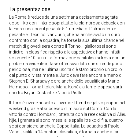
La presentazione
La Roma è reduce da una settimana decisamente agitata
dopo il ko con l’Inter e soprattutto la clamorosa debacle con
la Fiorentina, con il pesante 5-1 rimediato. L’atmosfera è
pesante e il tecnico Ivan Juric, che ha anche avuto un duro
confronto con la squadra, ha forse la sua ultima chance nel
match di giovedì sera contro il Torino. I giallorossi sono
indietro in classifica rispetto alle aspettative e hanno infatti
solamente 10 punti. La formazione capitolina si trova con un
problema evidente in fase offensiva dato che si rende poco
pericolosa, ma nell’ultima uscita c’è stato proprio un crollo
dal punto di vista mentale. Juric deve fare ancora a meno di
Stephan El Sharaawy e ora anche dello squalificato Mario
Hermoso. Torna titolare Manu Koné e a farne le spese sarà
uno fra Bryan Cristante e Nicolò Pisilli.
Il Toro è invece riuscito a invertire il trend negativo proprio nel
weekend grazie al successo di misura sul Como. Con la
vittoria contro i lombardi, ottenuta con la rete decisiva di Alieu
Njie, i granata si sono messi alle spalle i tre ko di fila, quattro
se si considera anche la Coppa Italia. La squadra di Paolo
Vanoli, salita a 14 punti in classifica, è tornata anche a far