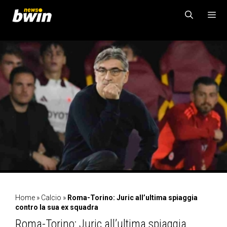
Vai
al
contenuto
MENU
Home
»
Calcio
»
Roma-Torino: Juric all’ultima spiaggia
contro la sua ex squadra
Roma-Torino: Juric all’ultima spiaggia