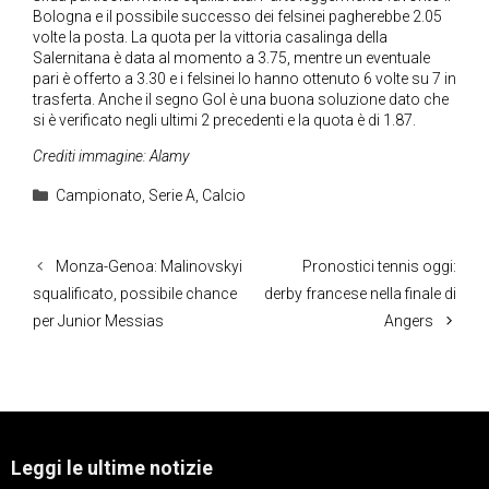
Bologna e il possibile successo dei felsinei pagherebbe 2.05
volte la posta. La quota per la vittoria casalinga della
Salernitana è data al momento a 3.75, mentre un eventuale
pari è offerto a 3.30 e i felsinei lo hanno ottenuto 6 volte su 7 in
trasferta. Anche il segno Gol è una buona soluzione dato che
si è verificato negli ultimi 2 precedenti e la quota è di 1.87.
Crediti immagine: Alamy
Categorie
Campionato
,
Serie A
,
Calcio
Monza-Genoa: Malinovskyi
Pronostici tennis oggi:
squalificato, possibile chance
derby francese nella finale di
per Junior Messias
Angers
Leggi le ultime notizie