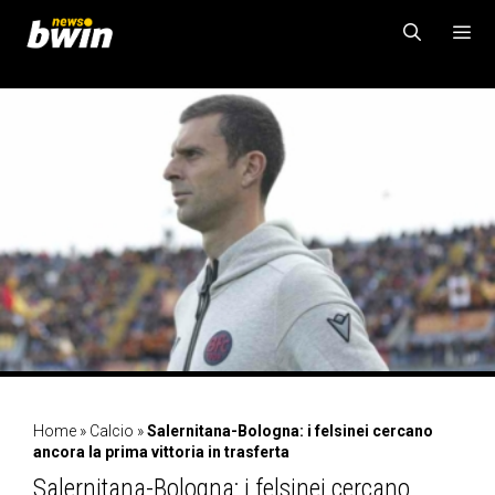
Vai
al
contenuto
MENU
Home
»
Calcio
»
Salernitana-Bologna: i felsinei cercano
ancora la prima vittoria in trasferta
Salernitana-Bologna: i felsinei cercano