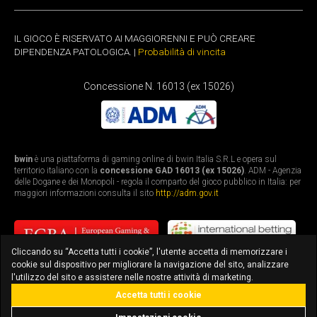
IL GIOCO È RISERVATO AI MAGGIORENNI E PUÒ CREARE
DIPENDENZA PATOLOGICA. |
Probabilità di vincita
Concessione N. 16013 (ex 15026)
bwin
è una piattaforma di gaming online di bwin Italia S.R.L e opera sul
territorio italiano con la
concessione GAD 16013 (ex 15026)
. ADM - Agenzia
delle Dogane e dei Monopoli - regola il comparto del gioco pubblico in Italia: per
maggiori informazioni consulta il sito
http://adm.gov.it
Cliccando su “Accetta tutti i cookie”, l'utente accetta di memorizzare i
cookie sul dispositivo per migliorare la navigazione del sito, analizzare
l'utilizzo del sito e assistere nelle nostre attività di marketing.
Accetta tutti i cookie
bonus fino a 3.010€
scarica l'app