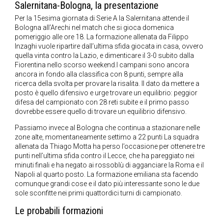
Salernitana-Bologna, la presentazione
Per la 15esima giornata di Serie A la Salernitana attende il
Bologna all’Arechi nel match che si gioca domenica
pomeriggio alle ore 18. La formazione allenata da Filippo
Inzaghi vuole ripartire dall’ultima sfida giocata in casa, ovvero
quella vinta contro la Lazio, e dimenticare il 3-0 subito dalla
Fiorentina nello scorso weekend.I campani sono ancora
ancora in fondo alla classifica con 8 punti, sempre alla
ricerca della svolta per provare la risalita. Il dato da mettere a
posto è quello difensivo e urge trovare un equilibrio: peggior
difesa del campionato con 28 reti subite e il primo passo
dovrebbe essere quello di trovare un equilibrio difensivo.
Passiamo invece al Bologna che continua a stazionare nelle
zone alte, momentaneamente settimo a 22 punti La squadra
allenata da Thiago Motta ha perso l’occasione per ottenere tre
punti nell’ultima sfida contro il Lecce, che ha pareggiato nei
minuti finali e ha negato ai rossoblù di agganciare la Roma e il
Napoli al quarto posto. La formazione emiliana sta facendo
comunque grandi cose e il dato più interessante sono le due
sole sconfitte nei primi quattordici turni di campionato.
Le probabili formazioni