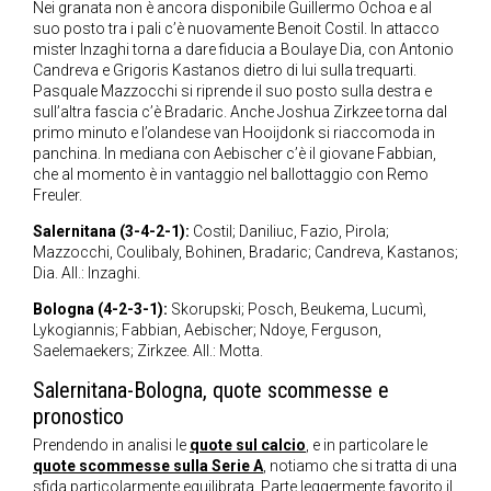
Nei granata non è ancora disponibile Guillermo Ochoa e al
suo posto tra i pali c’è nuovamente Benoit Costil. In attacco
mister Inzaghi torna a dare fiducia a Boulaye Dia, con Antonio
Candreva e Grigoris Kastanos dietro di lui sulla trequarti.
Pasquale Mazzocchi si riprende il suo posto sulla destra e
sull’altra fascia c’è Bradaric. Anche Joshua Zirkzee torna dal
primo minuto e l’olandese van Hooijdonk si riaccomoda in
panchina. In mediana con Aebischer c’è il giovane Fabbian,
che al momento è in vantaggio nel ballottaggio con Remo
Freuler.
Salernitana (3-4-2-1):
Costil; Daniliuc, Fazio, Pirola;
Mazzocchi, Coulibaly, Bohinen, Bradaric; Candreva, Kastanos;
Dia. All.: Inzaghi.
Bologna (4-2-3-1):
Skorupski; Posch, Beukema, Lucumì,
Lykogiannis; Fabbian, Aebischer; Ndoye, Ferguson,
Saelemaekers; Zirkzee. All.: Motta.
Salernitana-Bologna, quote scommesse e
pronostico
Prendendo in analisi le
quote sul calcio
, e in particolare le
quote scommesse sulla Serie A
, notiamo che si tratta di una
sfida particolarmente equilibrata. Parte leggermente favorito il